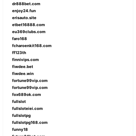
dr888bet.com
enjoy24.fun
erisauto.site
etbet16888.com
eu369clubs.com
faro168
fcharoenkit168.com
ff123th
finnivips.com
fiwdee.bet
fiwdee.win
fortune99vip.com
fortune99vip.com
fox689ok.com
fullslot
fullsloteiei.com
fullslotpg
fullslotpg168.com
funny18