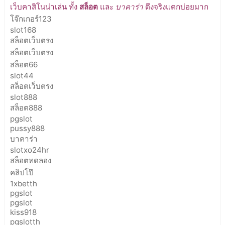
เว็บคาสิโนน่าเล่น ทั้ง
สล็อต
และ
บาคาร่า
ตึงจริงแตกบ่อยมาก
โจ๊กเกอร์123
slot168
สล็อตเว็บตรง
สล็อตเว็บตรง
สล็อต66
slot44
สล็อตเว็บตรง
slot888
สล็อต888
pgslot
pussy888
บาคาร่า
slotxo24hr
สล็อตทดลอง
คลิปโป๊
1xbetth
pgslot
pgslot
kiss918
pgslotth