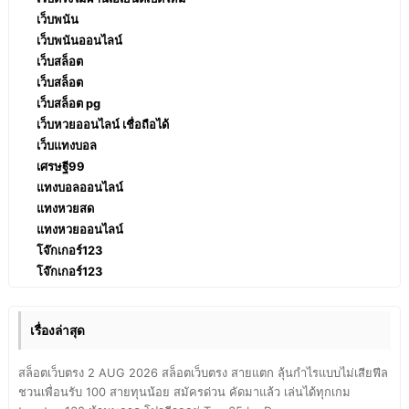
เว็บพนัน
เว็บพนันออนไลน์
เว็บสล็อต
เว็บสล็อต
เว็บสล็อต pg
เว็บหวยออนไลน์ เชื่อถือได้
เว็บแทงบอล
เศรษฐี99
แทงบอลออนไลน์
แทงหวยสด
แทงหวยออนไลน์
โจ๊กเกอร์123
โจ๊กเกอร์123
เรื่องล่าสุด
สล็อตเว็บตรง 2 AUG 2026 สล็อตเว็บตรง สายแตก ลุ้นกำไรแบบไม่เสียฟีล
ชวนเพื่อนรับ 100 สายทุนน้อย สมัครด่วน คัดมาแล้ว เล่นได้ทุกเกม