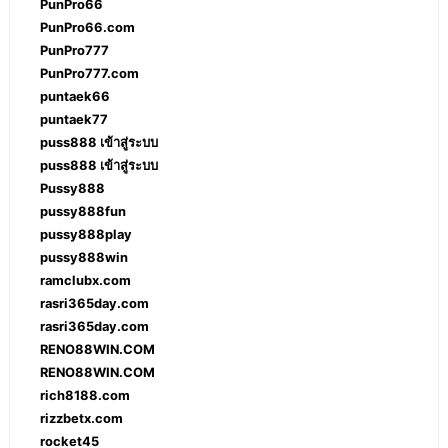
PunPro66
PunPro66.com
PunPro777
PunPro777.com
puntaek66
puntaek77
puss888 เข้าสู่ระบบ
puss888 เข้าสู่ระบบ
Pussy888
pussy888fun
pussy888play
pussy888win
ramclubx.com
rasri365day.com
rasri365day.com
RENO88WIN.COM
RENO88WIN.COM
rich8188.com
rizzbetx.com
rocket45