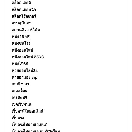
สล็อตแตกดี
สล็อตแตกหนัก
สล็อตโจ๊กเกอร์
สวนสุนันทา
สแกนคิวอาร์โค้ด
หนัง 18 ฟรี
หนังชนโรง
หนังออนไลน์
หนังออนไลน์ 2566
หนังโป๊69
หวยออนไลน์24
หวยฮานอย vip
เกมยิงปลา
เกมสล็อต
เครดิตฟรี
เปิดเว็บพนัน
เว็บคาสิโนออนไลน์
เว็บตรง
เว็บตรงไม่ผ่านเอเย่นต์
เว็บตรงไม่ผ่านเอเย่นต์เปิดใหม่