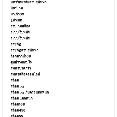
มหาวิทยาลัยสวนสุนันทา
มันนี่เกม
มาเก๊า69
ยูฟ่าเบท
รวมเกมสล็อต
ระบบเว็บพนัน
ระบบเว็บพนัน
ราชภัฏ
ราชภัฏสวนสุนันทา
ล็อกดาวน์168
ศูนย์รวมเกมไพ่
สมัครบาคาร่า
สมัครสล็อตออนไลน์
สล็อต
สล็อต pg
สล็อต pg เว็บตรง แตกหนัก
สล็อต แตกหนัก
สล็อต168
สล็อต456
สล็อต55