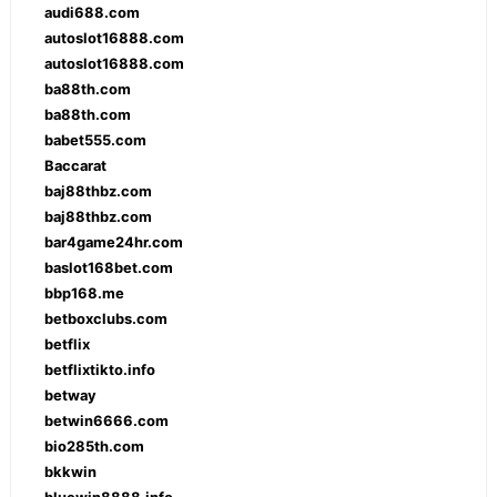
audi688.com
autoslot16888.com
autoslot16888.com
ba88th.com
ba88th.com
babet555.com
Baccarat
baj88thbz.com
baj88thbz.com
bar4game24hr.com
baslot168bet.com
bbp168.me
betboxclubs.com
betflix
betflixtikto.info
betway
betwin6666.com
bio285th.com
bkkwin