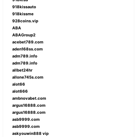
918kissauto
918kissme
928coins.vip
ABA
ABAGroup2
acebet789.com
aden168ss.com
adm789.info
adm789.info
allbet24hr
allone745s.com
alot66
alot666
ambnovabet.com
argus16888.com
argus16888.com
asb9999.com
asb9999.com
askyouwin888 vip