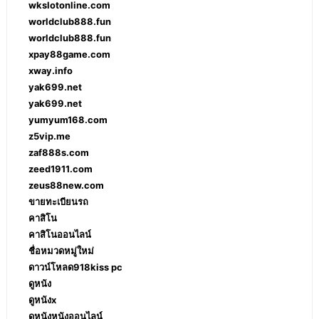
wkslotonline.com
worldclub888.fun
worldclub888.fun
xpay88game.com
xway.info
yak699.net
yak699.net
yumyum168.com
z5vip.me
zaf888s.com
zeed1911.com
zeus88new.com
ขายทะเบียนรถ
คาสิโน
คาสิโนออนไลน์
ชื่อหมวดหมู่ใหม่
ดาวน์โหลด918kiss pc
ดูหนัง
ดูหนังx
ดูหนังหนังออนไลน์