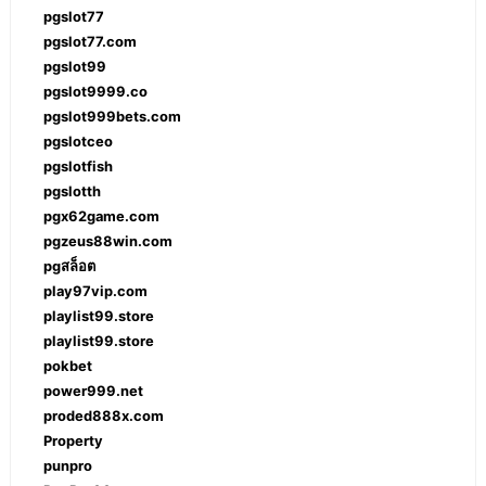
pgslot77
pgslot77.com
pgslot99
pgslot9999.co
pgslot999bets.com
pgslotceo
pgslotfish
pgslotth
pgx62game.com
pgzeus88win.com
pgสล็อต
play97vip.com
playlist99.store
playlist99.store
pokbet
power999.net
proded888x.com
Property
punpro