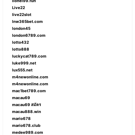
lionel99.fun
Live22
live22slot
lnw365bet.com
london45
london6789.com
lotto432
lotto888
luckycat789.com
luke999.net
lux555.net
m4newonline.com
m4newonline.com
mac1bet789.com
macau69
macau69 สมัคร
macau888.win
mario678
mario678.club
medee989.com