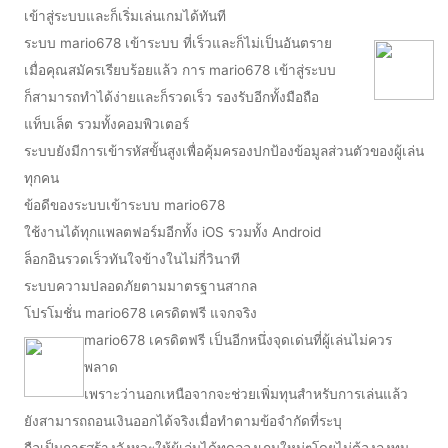
เข้าสู่ระบบและก็เริ่มเล่นเกมได้ทันที
ระบบ mario678 เข้าระบบ ที่เร็วและก็ไม่เป็นอันตราย
เมื่อคุณสมัครเรียบร้อยแล้ว การ mario678 เข้าสู่ระบบ
ก็สามารถทำได้ง่ายและก็รวดเร็ว รองรับอีกทั้งมือถือ
แท็บเล็ต รวมทั้งคอมพิวเตอร์
ระบบยังมีการเข้ารหัสขั้นสูงเพื่อคุ้มครองปกป้องข้อมูลส่วนตัวของผู้เล่น
ทุกคน
ข้อดีของระบบเข้าระบบ mario678
ใช้งานได้ทุกแพลตฟอร์มอีกทั้ง iOS รวมทั้ง Android
ล็อกอินรวดเร็วทันใจข้างในไม่กี่วินาที
ระบบความปลอดภัยตามมาตรฐานสากล
โปรโมชั่น mario678 เครดิตฟรี แจกจริง
mario678 เครดิตฟรี เป็นอีกหนึ่งจุดเด่นที่ผู้เล่นไม่ควร
พลาด
เพราะว่านอกเหนือจากจะช่วยเพิ่มทุนสำหรับการเล่นแล้ว
ยังสามารถถอนเงินออกได้จริงเมื่อทำตามข้อจำกัดที่ระบุ