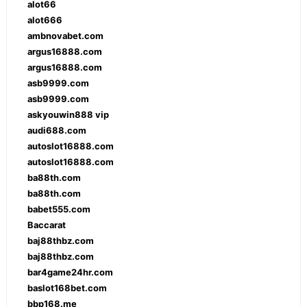
alot66
alot666
ambnovabet.com
argus16888.com
argus16888.com
asb9999.com
asb9999.com
askyouwin888 vip
audi688.com
autoslot16888.com
autoslot16888.com
ba88th.com
ba88th.com
babet555.com
Baccarat
baj88thbz.com
baj88thbz.com
bar4game24hr.com
baslot168bet.com
bbp168.me