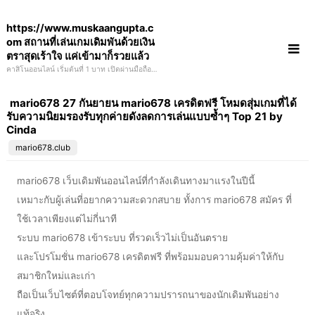
Skip
https://www.muskaangupta.c
to
om สถานที่เล่นเกมเดิมพันด้วยเงิน
content
ตราสุดเร้าใจ แค่เข้ามาก็รวยแล้ว
คาสิโนออนไลน์ เริ่มต้นที่ 1 บาท เปิดผ่านมือถือ
ได้ทุกระบบ มือถือกากๆเก่าๆก็เล่นได้ ฝาก 10 รับ
500 baga beach escorts
mario678 27 กันยายน mario678 เครดิตฟรี โหมดสุ่มเกมที่ได้
รับความนิยมรองรับทุกค่ายดังลดการเล่นแบบซ้ำๆ Top 21 by
Cinda
mario678.club
mario678 เว็บเดิมพันออนไลน์ที่กำลังเดินทางมาแรงในปีนี้
เหมาะกับผู้เล่นที่อยากความสะดวกสบาย ทั้งการ mario678 สมัคร ที่
ใช้เวลาเพียงแต่ไม่กี่นาที
ระบบ mario678 เข้าระบบ ที่รวดเร็วไม่เป็นอันตราย
และโปรโมชั่น mario678 เครดิตฟรี ที่พร้อมมอบความคุ้มค่าให้กับ
สมาชิกใหม่และเก่า
ถือเป็นเว็บไซต์ที่ตอบโจทย์ทุกความปรารถนาของนักเดิมพันอย่าง
แท้จริง