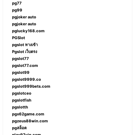
pg77
pg99
pgjoker auto
pgjoker auto
pglucky168.com
PGSlot
pgslot ทางเข้า
Pgslot เว็บตรง
pgslot77
pgslot77.com
pgslot99
pgslot9999.co
pgslot999bets.com
pgslotceo
pgslotfish
pgslotth
pgx62game.com
pgzeus88win.com
pgสล็อต
play97vip.com