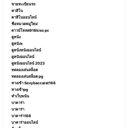
ขายทะเบียนรถ
คาสิโน
คาสิโนออนไลน์
ชื่อหมวดหมู่ใหม่
ดาวน์โหลด918kiss pc
ดูหนัง
ดูหนังx
ดูหนังหนังออนไลน์
ดูหนังออนไลน์
ดูหนังออนไลน์ 2023
ทดลองเล่นสล็อต
ทดลองเล่นสล็อต pg
ทางเข้า Sexybaccarat168
ทางเข้าpg
ทำเว็บพนัน
บาคาร่า
บาคาร่า
บาคาร่า168
บาคาร่าออนไลน์