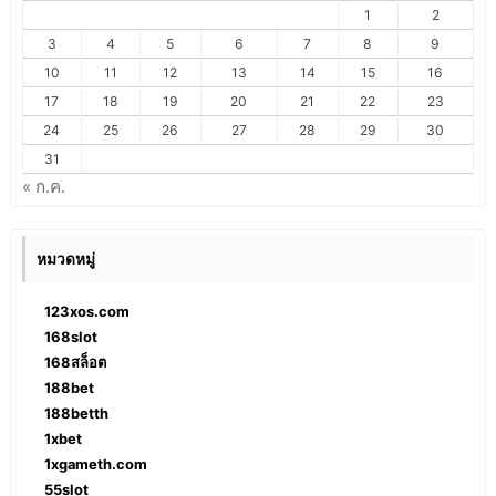
1
2
3
4
5
6
7
8
9
10
11
12
13
14
15
16
17
18
19
20
21
22
23
24
25
26
27
28
29
30
31
« ก.ค.
หมวดหมู่
123xos.com
168slot
168สล็อต
188bet
188betth
1xbet
1xgameth.com
55slot