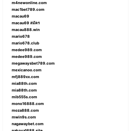
m4newonline.com
mac1bet789.com
macau69
macau69 สมัคร
macau888.win
mario678
mario678.club
medee989.com
medee989.com
megawaysbet789.com
mexicanoo.com
mfj889xx.com
mia88th.com
mia88th.com
mib555s.com
mono16888.com
moza888.com
mwin9s.com
nagawaybet.com
nakoya1688.site