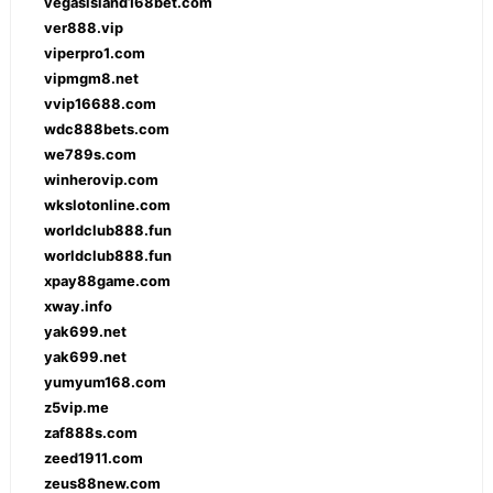
vegasisland168bet.com
ver888.vip
viperpro1.com
vipmgm8.net
vvip16688.com
wdc888bets.com
we789s.com
winherovip.com
wkslotonline.com
worldclub888.fun
worldclub888.fun
xpay88game.com
xway.info
yak699.net
yak699.net
yumyum168.com
z5vip.me
zaf888s.com
zeed1911.com
zeus88new.com