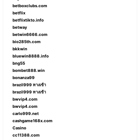
betboxclubs.com
betflix
betflixtikto.info
betway
betwin6666.com
bio285th.com
bkkwin
bluewin8888.info
bng55
bombet888.win
bonanza99
brazil999 ทางเข้า
brazil999 ทางเข้า
bwvip4.com
bwvip4.com
carlo999.net
cashgame168x.com
Casino
cc11388.com