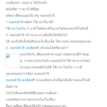
เกมยิงปลา เล่นง่าย ได้เงินจริง
พนันกีฬา ราคาน้ำดีที่สุด
ปริศนาที่พบบ่อยเกี่ยวกับ mario678
1.
mario678
สมัคร ใช้เวลากี่นาที?
ใช้เวลาไม่เกิน 3 นาที ก็สมัครเสร็จและก็พร้อมเล่นได้ในทันที
2. mario678 เข้าระบบ ผ่านมือถือได้หรือไม่?
ได้ รองรับอีกทั้งมือถือและก็แท็บเล็ต ใช้งานสบายทุกหนทุกแห่ง
3.
mario678 เครดิตฟรี
เบิกเงินได้หรือเปล่า?
ถอนได้จริง เพียงแต่ทำตามอย่างข้อตกลงที่กำหนด
4. การฝากเบิกเงินกับ mario678 ใช้เวลานานไหม?
ระบบฝากถอนอัตโนมัติ ใช้เวลาไม่เกิน 1 นาที
จุดเด่นของการเลือก mario678
mario678 เครดิตฟรี
ระบบสมัครแล้วก็ล็อกอินที่ง่ายและก็ไม่มี
อันตราย
โปรโมชั่นเครดิตฟรีที่มอบความคุ้มค่า
เกมพนันมากมายครบจบในเว็บเดียว
ทีมงานมืออาชีพรอให้บริการตลอดระยะเวลา