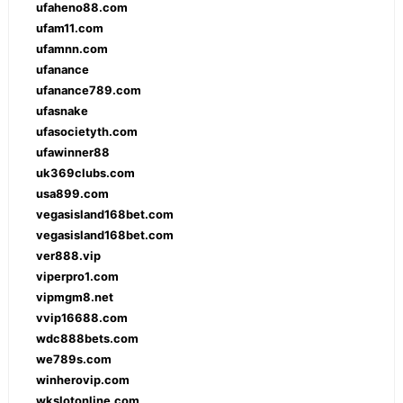
ufaheno88.com
ufam11.com
ufamnn.com
ufanance
ufanance789.com
ufasnake
ufasocietyth.com
ufawinner88
uk369clubs.com
usa899.com
vegasisland168bet.com
vegasisland168bet.com
ver888.vip
viperpro1.com
vipmgm8.net
vvip16688.com
wdc888bets.com
we789s.com
winherovip.com
wkslotonline.com