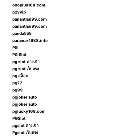
onoplus168.com
p2vvip
pananthai99.com
pananthai99.com
panda555
paramax1688.info
PG
PG Slot
pg slot ทางเข้า
pg slot เว็บตรง
pg สล็อต
pg77
pg99
pgjoker auto
pgjoker auto
pglucky168.com
PGSlot
pgslot ทางเข้า
Pgslot เว็บตรง