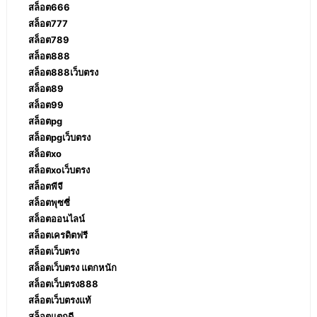
สล็อต666
สล็อต777
สล็อต789
สล็อต888
สล็อต888เว็บตรง
สล็อต89
สล็อต99
สล็อตpg
สล็อตpgเว็บตรง
สล็อตxo
สล็อตxoเว็บตรง
สล็อตพีจี
สล็อตพุซซี่
สล็อตออนไลน์
สล็อตเครดิตฟรี
สล็อตเว็บตรง
สล็อตเว็บตรง แตกหนัก
สล็อตเว็บตรง888
สล็อตเว็บตรงแท้
สล็อตแตกดี