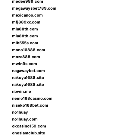
medee989.com
megawaysbet789.com
mexicanoo.com
mfj889xx.com
mia88th.com
mia88th.com
mib555s.com
mono16888.com
moza888.com
mwin9s.com
nagawaybet.com
nakoya1688.site
nakoya1688.site
nbwin.me
nemo168casino.com
niseko168bet.com
no1huay
no1huay.com
okcasino159.com
onesiamclub.site