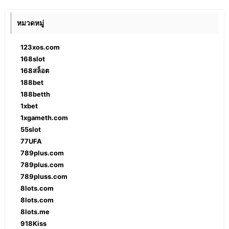
หมวดหมู่
123xos.com
168slot
168สล็อต
188bet
188betth
1xbet
1xgameth.com
55slot
77UFA
789plus.com
789plus.com
789pluss.com
8lots.com
8lots.com
8lots.me
918Kiss