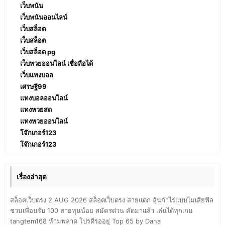
เว็บพนัน
เว็บพนันออนไลน์
เว็บสล็อต
เว็บสล็อต
เว็บสล็อต pg
เว็บหวยออนไลน์ เชื่อถือได้
เว็บแทงบอล
เศรษฐี99
แทงบอลออนไลน์
แทงหวยสด
แทงหวยออนไลน์
โจ๊กเกอร์123
โจ๊กเกอร์123
เรื่องล่าสุด
สล็อตเว็บตรง 2 AUG 2026 สล็อตเว็บตรง สายแตก ลุ้นกำไรแบบไม่เสียฟีล
ชวนเพื่อนรับ 100 สายทุนน้อย สมัครด่วน คัดมาแล้ว เล่นได้ทุกเกม
tangtem168 ห้ามพลาด โปรดีรออยู่ Top 65 by Dana