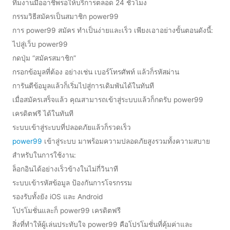
ทีมงานมืออาชีพรอให้บริการตลอด 24 ชั่วโมง
กรรมวิธีสมัครเป็นสมาชิก power99
การ power99 สมัคร ทำเป็นง่ายและเร็ว เพียงเอาอย่างขั้นตอนดังนี้:
ไปสู่เว็บ power99
กดปุ่ม “สมัครสมาชิก”
กรอกข้อมูลที่ต้อง อย่างเช่น เบอร์โทรศัพท์ แล้วก็รหัสผ่าน
การันตีข้อมูลแล้วก็เริ่มไปสู่การเดิมพันได้ในทันที
เมื่อสมัครเสร็จแล้ว คุณสามารถเข้าสู่ระบบแล้วก็กดรับ power99
เครดิตฟรี ได้ในทันที
ระบบเข้าสู่ระบบที่ปลอดภัยแล้วก็รวดเร็ว
power99
เข้าสู่ระบบ มาพร้อมความปลอดภัยสูงรวมทั้งความสบาย
สำหรับในการใช้งาน:
ล็อกอินได้อย่างเร็วข้างในไม่กี่วินาที
ระบบเข้ารหัสข้อมูล ป้องกันการโจรกรรม
รองรับทั้งยัง iOS และ Android
โปรโมชั่นและก็ power99 เครดิตฟรี
สิ่งที่ทำให้ผู้เล่นประทับใจ power99 คือโปรโมชั่นที่คุ้มค่าและ