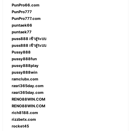
PunPro66.com
PunPro777
PunPro777.com
puntaek66
puntaek77
puss888 เข้าสู่ระบบ
puss888 เข้าสู่ระบบ
Pussy888
pussy888fun
pussy888play
pussy888win
ramclubx.com
rasri365day.com
rasri365day.com
RENO88WIN.COM
RENO88WIN.COM
rich8188.com
rizzbetx.com
rocket45