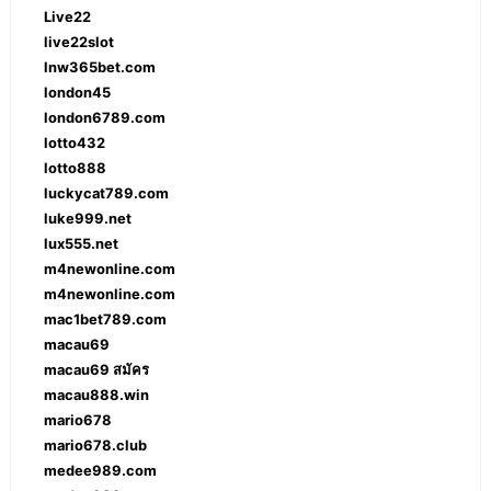
Live22
live22slot
lnw365bet.com
london45
london6789.com
lotto432
lotto888
luckycat789.com
luke999.net
lux555.net
m4newonline.com
m4newonline.com
mac1bet789.com
macau69
macau69 สมัคร
macau888.win
mario678
mario678.club
medee989.com