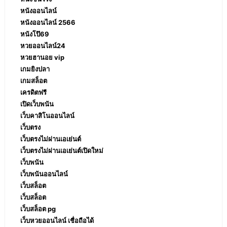
หนังออนไลน์
หนังออนไลน์ 2566
หนังโป๊69
หวยออนไลน์24
หวยฮานอย vip
เกมยิงปลา
เกมสล็อต
เครดิตฟรี
เปิดเว็บพนัน
เว็บคาสิโนออนไลน์
เว็บตรง
เว็บตรงไม่ผ่านเอเย่นต์
เว็บตรงไม่ผ่านเอเย่นต์เปิดใหม่
เว็บพนัน
เว็บพนันออนไลน์
เว็บสล็อต
เว็บสล็อต
เว็บสล็อต pg
เว็บหวยออนไลน์ เชื่อถือได้