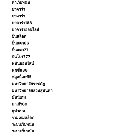
ทำเว็บพนัน
บาคาร่า
บาคาร่า
บาคาร่า168
บาคาร่าออนไลน์
ปั่นสล็อต
ปั่นแตก66
ปั่นแตก77
ปันโปร777
พนันออนไลน์
พุซซี่888
ฟลูสล็อตพีจี
มหาวิทยาลัยราชภัฏ
มหาวิทยาลัยสวนสุนันทา
มันนี่เกม
มาเก๊า69
ยูฟ่าเบท
รวมเกมสล็อต
ระบบเว็บพนัน
ระบบเว็บพนัน