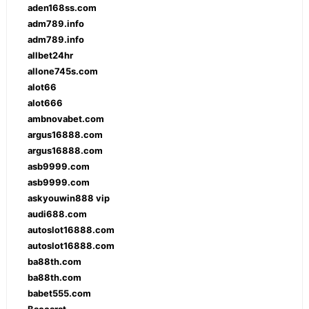
aden168ss.com
adm789.info
adm789.info
allbet24hr
allone745s.com
alot66
alot666
ambnovabet.com
argus16888.com
argus16888.com
asb9999.com
asb9999.com
askyouwin888 vip
audi688.com
autoslot16888.com
autoslot16888.com
ba88th.com
ba88th.com
babet555.com