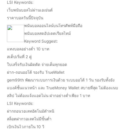
LSI Keywords:
เว็บพนันบอลไม่ผ่านเอเย่นต์
ราคาบอลวันนี้ปัจจุบัน
พนันบอลออนไลน์บนโทรศัพท์มือถือ
พนันบอลสดอัปเดตเรียลไทม์
Keyword Suggest:
แทงบอลอย่างต่ำ 10 บาท
สเต็ปเริ่มที่ 2 คู่
ใบเสร็จรับเงินผิดตัด จ่ายเต็มทุกยอด
ฝาก-ถอนออโต้ รองรับ TrueWallet
gem99th พัฒนาระบบการเงินด้วย ระบบออโต้ 1 วัน รองรับทั้งยัง
แบงค์ชั้นแนวหน้า และ TrueMoney Wallet สบายที่สุด ไม่ต้องแนบ
สลิป ไม่ต้องแจ้งแอดไม่น ฝากอย่างต่ำเพียง 1 บาท
LSI Keywords:
ฝากถอนวอเลทอัตโนมัตำหนิ
สล็อตฝากวอเลทไม่มีขั้นต่ำ
เบิกเงินไวภายใน 10 วิ