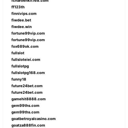
fcharoenkit168.com
ff123th
finnivips.com
fiwdee.bet
fiwdee.win
fortune99vip.com
fortune99vip.com
fox689ok.com
fullslot
fullsloteiei.com
fullslotpg
fullslotpg168.com
funny18
future24bet.com
future24bet.com
gamehit8888.com
gem99ths.com
gem99ths.com
goatbetroyalcasino.com
goatza888fin.com