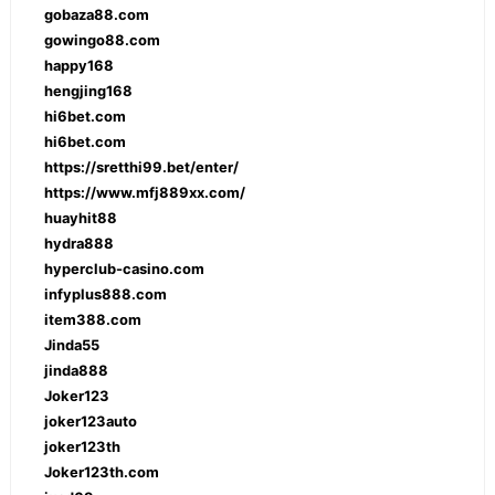
gobaza88.com
gowingo88.com
happy168
hengjing168
hi6bet.com
hi6bet.com
https://sretthi99.bet/enter/
https://www.mfj889xx.com/
huayhit88
hydra888
hyperclub-casino.com
infyplus888.com
item388.com
Jinda55
jinda888
Joker123
joker123auto
joker123th
Joker123th.com