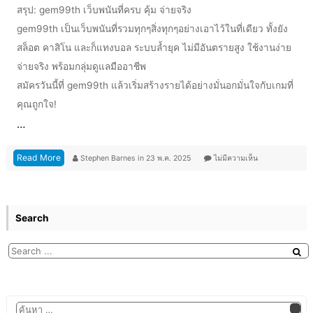
สรุป: gem99th เว็บพนันที่ครบ คุ้ม จ่ายจริง
gem99th เป็นเว็บพนันที่รวมทุกๆสิ่งทุกๆอย่างเอาไว้ในที่เดียว ทั้งยัง
สล็อต คาสิโน และก็แทงบอล ระบบล้ำยุค ไม่มีอันตรายสูง ใช้งานง่าย
จ่ายจริง พร้อมกลุ่มดูแลมืออาชีพ
สมัครวันนี้ที่ gem99th แล้วเริ่มสร้างรายได้อย่างมั่นอกมั่นใจกับเกมที่
คุณถูกใจ!
…
Read More
Stephen Barnes
in
23 พ.ค. 2025
ไม่มีความเห็น
Search