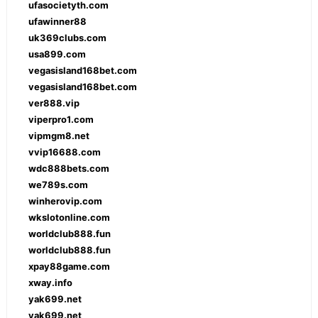
ufasocietyth.com
ufawinner88
uk369clubs.com
usa899.com
vegasisland168bet.com
vegasisland168bet.com
ver888.vip
viperpro1.com
vipmgm8.net
vvip16688.com
wdc888bets.com
we789s.com
winherovip.com
wkslotonline.com
worldclub888.fun
worldclub888.fun
xpay88game.com
xway.info
yak699.net
yak699.net