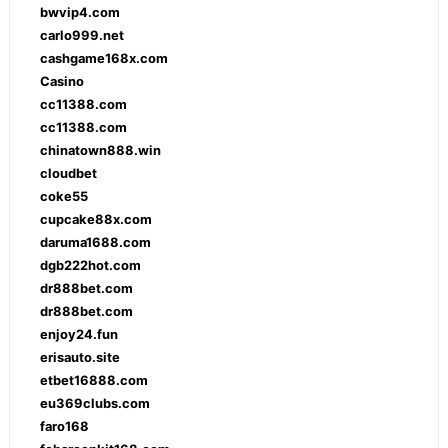
bwvip4.com
carlo999.net
cashgame168x.com
Casino
cc11388.com
cc11388.com
chinatown888.win
cloudbet
coke55
cupcake88x.com
daruma1688.com
dgb222hot.com
dr888bet.com
dr888bet.com
enjoy24.fun
erisauto.site
etbet16888.com
eu369clubs.com
faro168