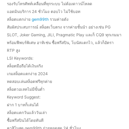
รองรับโทรศัพท์เคลื่อนที่ทุกระบบ ไม่ต้องดาวน์โหลด
แอดมินบริการ 24 ชั่วโมง ตอบไว ไม่ใช้บอท
สล็อตแตกง่าย
gem99th
รวมค่ายดัง
สัมผัสประสบการณ์ สล็อตเว็บตรง จากค่ายชั้นนำ อย่างเช่น PG
SLOT, Joker Gaming, JILI, Pragmatic Play และก็ CQ9 ทุกเกมมา
พร้อมฟีพบร์พิเศษ อาทิเช่น ซื้อฟรีสปิน, โบนัสแตกไว, แล้วก็อัตรา
RTP สูง
LSI Keywords:
สล็อตมือถือได้เงินจริง
เกมสล็อตแตกง่าย 2024
ทดสอบเล่นสล็อตฟรีทุกค่าย
สล็อตวอเลทไม่มีขั้นต่ำ
Keyword Suggest:
ฝาก 1 บาทก็เล่นได้
สล็อตแตกวันแล้ววันเล่า
ซื้อฟรีสปินได้โดยทันที
คาสิโนสด gem99th ถ่ายทอดสด 24 ชั่วโมง