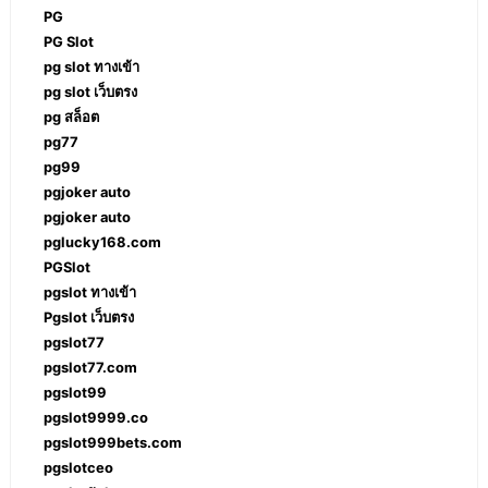
PG
PG Slot
pg slot ทางเข้า
pg slot เว็บตรง
pg สล็อต
pg77
pg99
pgjoker auto
pgjoker auto
pglucky168.com
PGSlot
pgslot ทางเข้า
Pgslot เว็บตรง
pgslot77
pgslot77.com
pgslot99
pgslot9999.co
pgslot999bets.com
pgslotceo