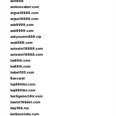
alot666
ambnovabet.com
argus16888.com
argus16888.com
asb9999.com
asb9999.com
askyouwin888 vip
audi688.com
autoslot16888.com
autoslot16888.com
ba88th.com
ba88th.com
babet555.com
Baccarat
baj88thbz.com
baj88thbz.com
bar4game24hr.com
baslot168bet.com
bbp168.me
betboxclubs.com