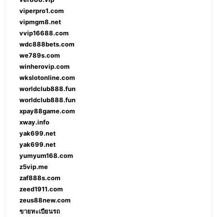
viperpro1.com
vipmgm8.net
vvip16688.com
wdc888bets.com
we789s.com
winherovip.com
wkslotonline.com
worldclub888.fun
worldclub888.fun
xpay88game.com
xway.info
yak699.net
yak699.net
yumyum168.com
z5vip.me
zaf888s.com
zeed1911.com
zeus88new.com
ขายทะเบียนรถ