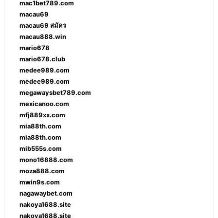
mac1bet789.com
macau69
macau69 สมัคร
macau888.win
mario678
mario678.club
medee989.com
medee989.com
megawaysbet789.com
mexicanoo.com
mfj889xx.com
mia88th.com
mia88th.com
mib555s.com
mono16888.com
moza888.com
mwin9s.com
nagawaybet.com
nakoya1688.site
nakoya1688.site