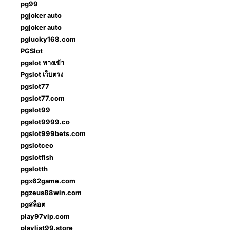
pg99
pgjoker auto
pgjoker auto
pglucky168.com
PGSlot
pgslot ทางเข้า
Pgslot เว็บตรง
pgslot77
pgslot77.com
pgslot99
pgslot9999.co
pgslot999bets.com
pgslotceo
pgslotfish
pgslotth
pgx62game.com
pgzeus88win.com
pgสล็อต
play97vip.com
playlist99.store