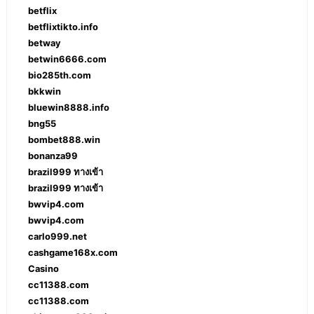
betflix
betflixtikto.info
betway
betwin6666.com
bio285th.com
bkkwin
bluewin8888.info
bng55
bombet888.win
bonanza99
brazil999 ทางเข้า
brazil999 ทางเข้า
bwvip4.com
bwvip4.com
carlo999.net
cashgame168x.com
Casino
cc11388.com
cc11388.com