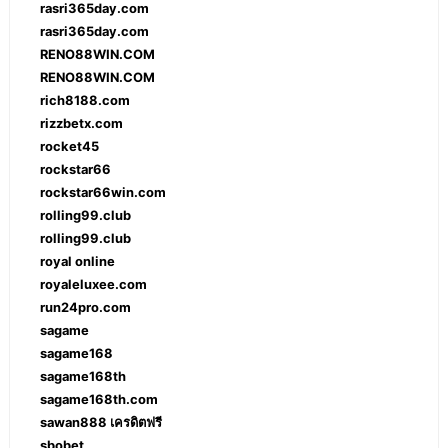
rasri365day.com
rasri365day.com
RENO88WIN.COM
RENO88WIN.COM
rich8188.com
rizzbetx.com
rocket45
rockstar66
rockstar66win.com
rolling99.club
rolling99.club
royal online
royaleluxee.com
run24pro.com
sagame
sagame168
sagame168th
sagame168th.com
sawan888 เครดิตฟรี
sbobet