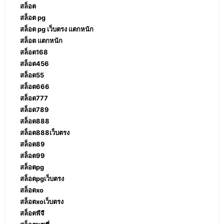
สล็อต
สล็อต pg
สล็อต pg เว็บตรง แตกหนัก
สล็อต แตกหนัก
สล็อต168
สล็อต456
สล็อต55
สล็อต666
สล็อต777
สล็อต789
สล็อต888
สล็อต888เว็บตรง
สล็อต89
สล็อต99
สล็อตpg
สล็อตpgเว็บตรง
สล็อตxo
สล็อตxoเว็บตรง
สล็อตพีจี