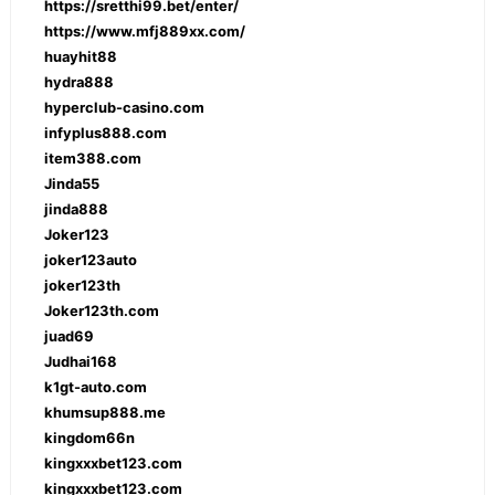
https://sretthi99.bet/enter/
https://www.mfj889xx.com/
huayhit88
hydra888
hyperclub-casino.com
infyplus888.com
item388.com
Jinda55
jinda888
Joker123
joker123auto
joker123th
Joker123th.com
juad69
Judhai168
k1gt-auto.com
khumsup888.me
kingdom66n
kingxxxbet123.com
kingxxxbet123.com