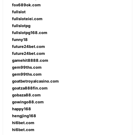
fox689ok.com
fullslot
fullsloteiei.com
fullslotpg
fullslotpg168.com
funny18
future24bet.com
future24bet.com
gamehit8888.com
gem99ths.com
gem99ths.com
goatbetroyalcasino.com
goatza888fin.com
gobaza88.com
gowingo88.com
happy168
hengjing168
hi6bet.com
hi6bet.com