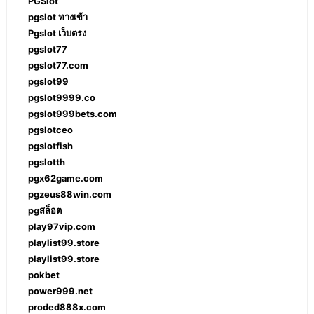
PGSlot
pgslot ทางเข้า
Pgslot เว็บตรง
pgslot77
pgslot77.com
pgslot99
pgslot9999.co
pgslot999bets.com
pgslotceo
pgslotfish
pgslotth
pgx62game.com
pgzeus88win.com
pgสล็อต
play97vip.com
playlist99.store
playlist99.store
pokbet
power999.net
proded888x.com