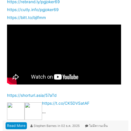
https://rebrand.ly/pgjoker69
https://cutly.info/pgjoker69
https://bitt.to/bjlfmm
https://shorturl.asia/57aTd
https://t.co/CK5DVSatAF
…
Read More
Stephen Barnes
in
02 ธ.ค. 2025
ไม่มีความเห็น