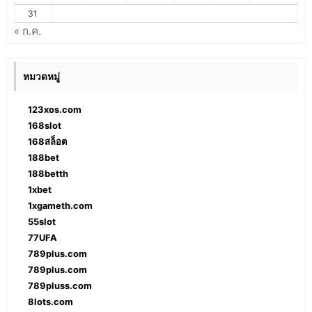
31
« ก.ค.
หมวดหมู่
123xos.com
168slot
168สล็อต
188bet
188betth
1xbet
1xgameth.com
55slot
77UFA
789plus.com
789plus.com
789pluss.com
8lots.com