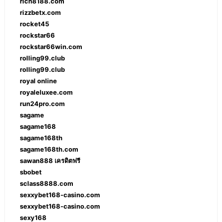
rich8188.com
rizzbetx.com
rocket45
rockstar66
rockstar66win.com
rolling99.club
rolling99.club
royal online
royaleluxee.com
run24pro.com
sagame
sagame168
sagame168th
sagame168th.com
sawan888 เครดิตฟรี
sbobet
sclass8888.com
sexxybet168-casino.com
sexxybet168-casino.com
sexy168