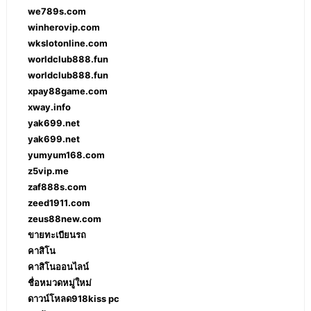
we789s.com
winherovip.com
wkslotonline.com
worldclub888.fun
worldclub888.fun
xpay88game.com
xway.info
yak699.net
yak699.net
yumyum168.com
z5vip.me
zaf888s.com
zeed1911.com
zeus88new.com
ขายทะเบียนรถ
คาสิโน
คาสิโนออนไลน์
ชื่อหมวดหมู่ใหม่
ดาวน์โหลด918kiss pc