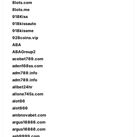
8lots.com
8lots.me
918Kiss
918kissauto
918kissme
928coins.vip
ABA
ABAGroup2
acebet789.com
aden168ss.com
adm789.info
adm789.info
allbet24hr
allone745s.com
alot66
alot666
ambnovabet.com
argus16888.com
argus16888.com
asb9999.com