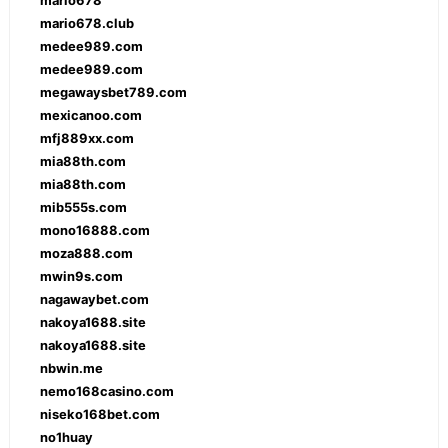
mario678.club
medee989.com
medee989.com
megawaysbet789.com
mexicanoo.com
mfj889xx.com
mia88th.com
mia88th.com
mib555s.com
mono16888.com
moza888.com
mwin9s.com
nagawaybet.com
nakoya1688.site
nakoya1688.site
nbwin.me
nemo168casino.com
niseko168bet.com
no1huay