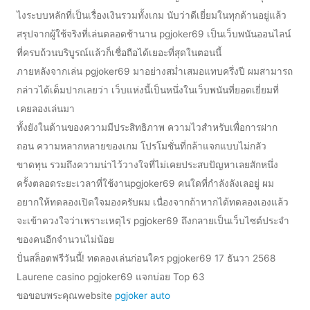
ไงระบบหลักที่เป็นเรื่องเงินรวมทั้งเกม นับว่าดีเยี่ยมในทุกด้านอยู่แล้ว
สรุปจากผู้ใช้จริงที่เล่นตลอดช้านาน pgjoker69 เป็นเว็บพนันออนไลน์
ที่ครบถ้วนบริบูรณ์แล้วก็เชื่อถือได้เยอะที่สุดในตอนนี้
ภายหลังจากเล่น pgjoker69 มาอย่างสม่ำเสมอแทบครึ่งปี ผมสามารถ
กล่าวได้เต็มปากเลยว่า เว็บแห่งนี้เป็นหนึ่งในเว็บพนันที่ยอดเยี่ยมที่
เคยลองเล่นมา
ทั้งยังในด้านของความมีประสิทธิภาพ ความไวสำหรับเพื่อการฝาก
ถอน ความหลากหลายของเกม โปรโมชั่นที่กล้าแจกแบบไม่กลัว
ขาดทุน รวมถึงความน่าไว้วางใจที่ไม่เคยประสบปัญหาเลยสักหนึ่ง
ครั้งตลอดระยะเวลาที่ใช้งานpgjoker69 คนใดที่กำลังลังเลอยู่ ผม
อยากให้ทดลองเปิดใจมองครับผม เนื่องจากถ้าหากได้ทดลองเองแล้ว
จะเข้าดวงใจว่าเพราะเหตุไร pgjoker69 ถึงกลายเป็นเว็บไซต์ประจำ
ของคนอีกจำนวนไม่น้อย
ปั่นสล็อตฟรีวันนี้! ทดลองเล่นก่อนใคร pgjoker69 17 ธันวา 2568
Laurene casino pgjoker69 แจกบ่อย Top 63
ขอขอบพระคุณwebsite
pgjoker auto