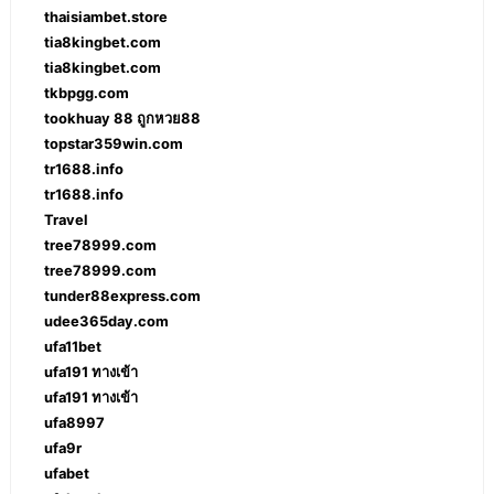
thaisiambet.store
tia8kingbet.com
tia8kingbet.com
tkbpgg.com
tookhuay 88 ถูกหวย88
topstar359win.com
tr1688.info
tr1688.info
Travel
tree78999.com
tree78999.com
tunder88express.com
udee365day.com
ufa11bet
ufa191 ทางเข้า
ufa191 ทางเข้า
ufa8997
ufa9r
ufabet