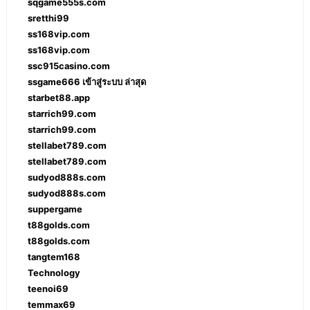
sqgame555s.com
sretthi99
ss168vip.com
ss168vip.com
ssc915casino.com
ssgame666 เข้าสู่ระบบ ล่าสุด
starbet88.app
starrich99.com
starrich99.com
stellabet789.com
stellabet789.com
sudyod888s.com
sudyod888s.com
suppergame
t88golds.com
t88golds.com
tangtem168
Technology
teenoi69
temmax69