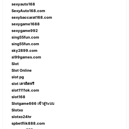
sexyauto168
SexyAuto168.com
sexybaccarat168.com
sexygame1688
sexygame992
sing55fun.com
sing55fun.com
sky2899.com
sl99games.com
Slot
Slot Online
slot pg
slot เครดิตฟรี
slot1111ok.com
slot168
Slotgame666 เข้าสู่ระบบ
Slotxo
slotxo24hr
spbetflik888.com