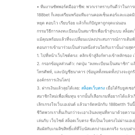
• ทีมงานซัพพอร์ตมืออาชีพ: พวกเราทราบกันดีว่าในก
188bet ก็เลยเตรียมพร้อมทีมงานคอลเซ็นเตอร์และแอดม
หยุด ตอบไว เรียบร้อย แล้วก็แก้ปัญหาถูกจุดแน่นอน
กรรมวิธีการลงทะเบียนเป็นสมาชิกเพื่อเข้าสู่ระบบ สล็อต
แม้คุณพร้อมแล้วที่จะเปลี่ยนแปลงประสบการณ์การเดิมพัน
ตอนการเข้ามาร่วมเป็นส่วนหนึ่งส่วนใดกับเรานั้นง่ายสุดๆ
1. ไปที่หน้าเว็บไซต์ตรง: คลิกเข้าสู่ลิงก์ทางเข้าหลักของ 
2. กรอกข้อมูลส่วนตัว: กดปุ่ม “ลงทะเบียนเป็นสมาชิก” แล
โทรศัพท์, และบัญชีธนาคาร (ข้อมูลทั้งหมดทั้งปวงจะถูกรั
องค์กรการเงินโลก)
3. ฝากเงินแล้วลุยได้เลย:
สล็อตเว็บตรง
เมื่อได้รับยูสเซ
สมาชิกใหม่เพื่อเพิ่มทุน จากนั้นก็เลือกเกมที่อยากได้แล้วเ
เลิกเกรงใจเว็บเอเย่นต์ แล้วมาจัดหนักกับ 188betth วันนี้
ชีวิตพวกเราสั้นเกินกว่าจะเอาเงินลงทุนที่หามาด้วยความ
เล่นกับ เว็บไซต์ สล็อตเว็บตรง ซึ่งเป็นเว็บตรงไม่ผ่านเอเย่
สัมผัสกับเกมลิขสิทธิ์แท้ที่โบนัสแตกง่ายแตกจริง ระบบฝาก