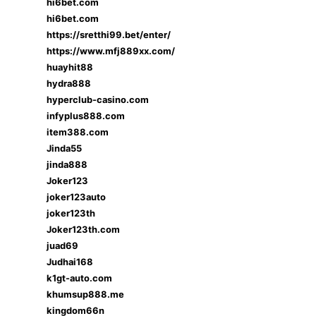
hi6bet.com
hi6bet.com
https://sretthi99.bet/enter/
https://www.mfj889xx.com/
huayhit88
hydra888
hyperclub-casino.com
infyplus888.com
item388.com
Jinda55
jinda888
Joker123
joker123auto
joker123th
Joker123th.com
juad69
Judhai168
k1gt-auto.com
khumsup888.me
kingdom66n