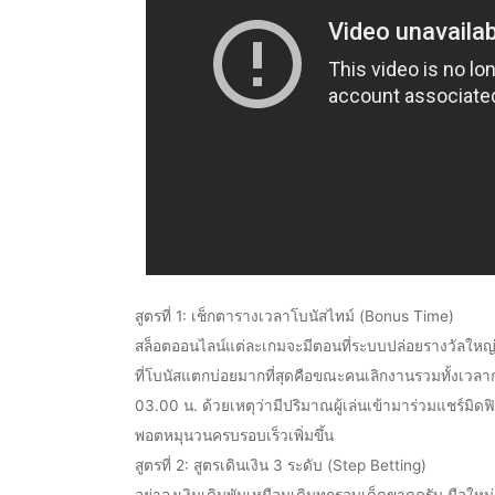
สูตรที่ 1: เช็กตารางเวลาโบนัสไทม์ (Bonus Time)
สล็อตออนไลน์แต่ละเกมจะมีตอนที่ระบบปล่อยรางวัลใหญ
ที่โบนัสแตกบ่อยมากที่สุดคือขณะคนเลิกงานรวมทั้งเวลาก
03.00 น. ด้วยเหตุว่ามีปริมาณผู้เล่นเข้ามาร่วมแชร์ม
พอตหมุนวนครบรอบเร็วเพิ่มขึ้น
สูตรที่ 2: สูตรเดินเงิน 3 ระดับ (Step Betting)