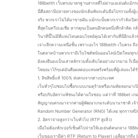
188betth เว็บตรงมาตรฐานสากลที่ไม่ผ่านเอเย่นต์แม้กระทั
นี่คือสถานีปลายทางของนักเดิมพันระดับมือโปรรวมทั้งผู้เ
จริง พวกเราไม่ได้มาขายฝัน แม้กระนั้นพวกเรากำลังเปิดปร
ที่สุดในทวีปเอเชีย หากคุณเป็นคนอีกคนหนึ่งที่กล้าคิด ก
วินาทีนี้ไม่มีที่แห่งไหนตอบโจทย์คุณได้เท่ากับที่นี่อีกแล้ว
เจาะลึกความเหนือชั้น เพราะอะไร 188betth เว็บตรง ถึงย
ในตลาดบ้านพวกเรามีเว็บไซต์พนันออนไลน์เปิดใหม่ทุกเมื่อ
ยังคงยืนยงเป็นเสาหลักรวมทั้งเติบโตอย่างมากมาย ก็เนื่อ
โฆษณาโก้ๆแต่มันคือผลตอบแทนพรั่งพร้อมที่ผู้เล่นจะได
1. ลิขสิทธิ์แท้ 100% ส่งตรงจากต่างประเทศ
เว็บทั่วๆไปชอบไปซื้อระบบเกมดุร้ายหรือเกมคัดลอกมาเปิด
หรือปรับอัตราแพ้ชนะได้ตามใจชอบ แต่ว่าที่ 188bet เกมท
สัญญาณตรงมาจากค่ายผู้พัฒนาเกมระดับนานาชาติ เจ้าหน้
Random Number Generator (RNG) ได้เลย ทุกการสปินขอ
2. อัตราจ่ายสูงกว่าเว็บทั่วไป (RTP สูงลิ่ว)
เมื่อไม่ต้องหักเปอร์เซ็นต์ไปจ่ายให้เอเย่นต์คนกลาง 188b
เว็บของเรามีค่า RTP (Return to Player) เฉลี่ยมากถึง 9