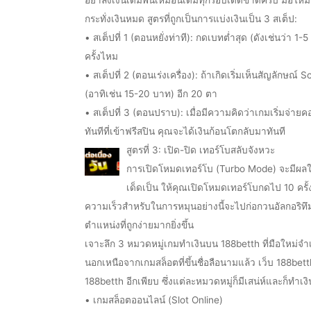
อย่าลงเงินเดิมพันเหมือนเดิมทุกรอบเด็ดขาดครับ มือใหม่
กระทั่งเงินหมด สูตรที่ถูกเป็นการแบ่งเงินเป็น 3 สเต็ป:
• สเต็ปที่ 1 (ตอนหยั่งท่าที): กดเบทต่ำสุด (ดังเช่นว่า
ครั้งไหม
• สเต็ปที่ 2 (ตอนเร่งเครื่อง): ถ้าเกิดเริ่มเห็นสัญลักษณ์
(อาทิเช่น 15-20 บาท) อีก 20 ตา
• สเต็ปที่ 3 (ตอนปราบ): เมื่อมีความคิดว่าเกมเริ่มจ่าย
ทันทีที่เข้าฟรีสปิน คุณจะได้เงินก้อนโตกลับมาทันที
สูตรที่ 3: เปิด-ปิด เทอร์โบสลับจังหวะ
การเปิดโหมดเทอร์โบ (Turbo Mode) จะมีผลให้
เด็ดเป็น ให้คุณเปิดโหมดเทอร์โบกดไป 10 ครั
ความเร็วสำหรับในการหมุนอย่างนี้จะไปก่อกวนอัลกอริทึ
ตำแหน่งที่ถูกง่ายมากยิ่งขึ้น
เจาะลึก 3 หมวดหมู่เกมทำเงินบน 188betth ที่มือใหม่จ
นอกเหนือจากเกมสล็อตที่ขึ้นชื่อลือนามแล้ว เว็บ 188bett
188betth อีกเพียบ ซึ่งแต่ละหมวดหมู่ก็มีเสน่ห์และก็ทำเง
• เกมสล็อตออนไลน์ (Slot Online)