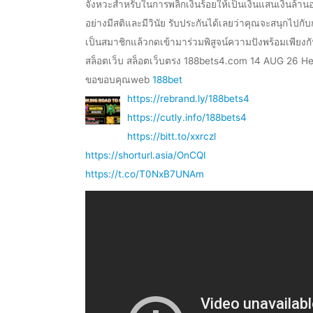
จังหวะสำหรับในการพลิกเงินร้อยให้เป็นเงินแสนเงินล้านอ
อย่างมีสติและมีวินัย รับประกันได้เลยว่าคุณจะสนุกไป
เป็นสมาชิกแล้วกดเข้ามาร่วมพิสูจน์ความปังพร้อมเพียงก
สล็อตเว็บ สล็อตเว็บตรง 188bets4.com 14 AUG 26 He
ขอขอบคุณweb
188bet
https://rebrand.ly/188bets4
https://cutly.info/188bets4
https://bitt.to/xxrczl
https://shorturl.asia/OnCQI
https://t.co/T0NxB7UNAm