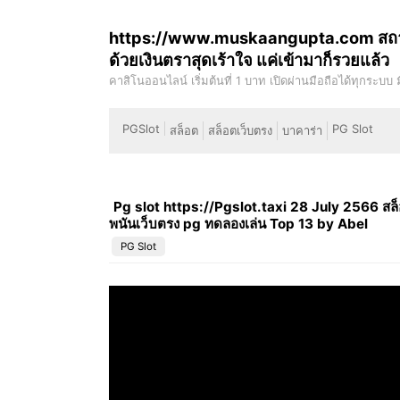
Skip
https://www.muskaangupta.com สถานท
to
ด้วยเงินตราสุดเร้าใจ แค่เข้ามาก็รวยแล้ว
content
คาสิโนออนไลน์ เริ่มต้นที่ 1 บาท เปิดผ่านมือถือได้ทุกระบบ 
รับ 500 baga beach escorts
PGSlot
PG Slot
สล็อต
สล็อตเว็บตรง
บาคาร่า
Pg slot https://Pgslot.taxi 28 July 2566 สล็
พนันเว็บตรง pg ทดลองเล่น Top 13 by Abel
PG Slot