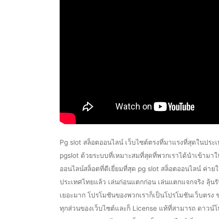
Pg slot สล็อตออนไลน์ เว็บไซต์ตรงที่มาแรงที่สุดในประ
pgslot ด้วยระบบที่เหมาะสมที่สุดที่พวกเราได้นำเข้ามา
ออนไลน์สล็อตที่ดีเยี่ยมที่สุด pg slot สล็อตออนไลน์ ค่าย
ประเทศไทยแล้ว เล่นก่อนแตกก่อน เล่นแตกแจกจริง ลุ้น
เยอะมาก โปรโมชันของพวกเราก็เป็นโปรโมชันเว็บตรง 
ทุกส่วนของเว็บไซต์และก็ License แท้ที่สามารถ ดาวน์โ