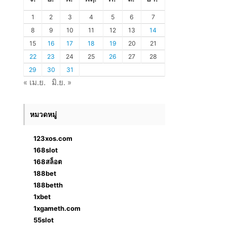
1
2
3
4
5
6
7
8
9
10
11
12
13
14
15
16
17
18
19
20
21
22
23
24
25
26
27
28
29
30
31
« เม.ย.
มิ.ย. »
หมวดหมู่
123xos.com
168slot
168สล็อต
188bet
188betth
1xbet
1xgameth.com
55slot