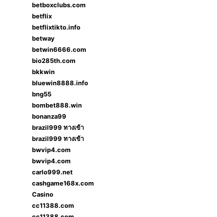
betboxclubs.com
betflix
betflixtikto.info
betway
betwin6666.com
bio285th.com
bkkwin
bluewin8888.info
bng55
bombet888.win
bonanza99
brazil999 ทางเข้า
brazil999 ทางเข้า
bwvip4.com
bwvip4.com
carlo999.net
cashgame168x.com
Casino
cc11388.com
cc11388.com