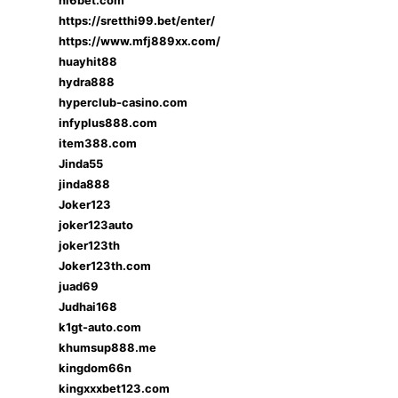
hi6bet.com
https://sretthi99.bet/enter/
https://www.mfj889xx.com/
huayhit88
hydra888
hyperclub-casino.com
infyplus888.com
item388.com
Jinda55
jinda888
Joker123
joker123auto
joker123th
Joker123th.com
juad69
Judhai168
k1gt-auto.com
khumsup888.me
kingdom66n
kingxxxbet123.com