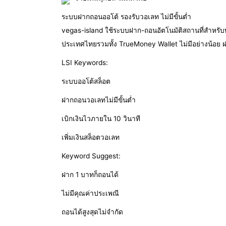
ระบบฝากถอนออโต้ รองรับวอเลท ไม่มีขั้นต่ำ
vegas-island ใช้ระบบฝาก-ถอนอัตโนมัติสถานที่สำหรับท
ประเทศไทยรวมทั้ง TrueMoney Wallet ไม่มีอย่างน้อย ฝ
LSI Keywords:
ระบบออโต้สล็อต
ฝากถอนวอเลทไม่มีขั้นต่ำ
เบิกเงินไวภายใน 10 วินาที
เพิ่มเงินสล็อตวอเลท
Keyword Suggest:
ฝาก 1 บาทก็ถอนได้
ไม่มีคุณค่าประเพณี
ถอนได้สูงสุดไม่จำกัด