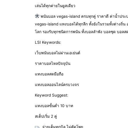
เล่นได้ทุกค่ายในยูสเดียว
พนันบอล vegas-island ครบทุกคู่ ราคาดี ค่าน้ำประป
vegas-island แทงบอลได้ทุกลีก ทั้งยังในรวมทั้งต่างถิ่น อ
โลก รองรับทุกชนิดการพนัน ทั้งบอลลำพัง บอลชุด บอลส
LSI Keywords:
เว็บพนันบอลไม่ผ่านเอเย่นต์
ราคาบอลไหลปัจจุบัน
แทงบอลสดมือถือ
แทงบอลออนไลน์ครบวงจร
Keyword Suggest:
แทงบอลขั้นต่ำ 10 บาท
สเต็ปเริ่ม 2 คู่
จ่ายเต็มทุกบิล ไม่ตัดโพย