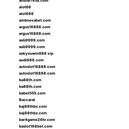
allone745s.com
alot66
alot666
ambnovabet.com
argus16888.com
argus16888.com
asb9999.com
asb9999.com
askyouwin888 vip
audi688.com
autoslot16888.com
autoslot16888.com
ba88th.com
ba88th.com
babet555.com
Baccarat
baj88thbz.com
baj88thbz.com
bar4game24hr.com
baslot168bet.com