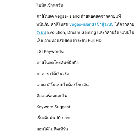
โบนัสเข้าทุกวัน
คาสิโนสด vegas-island ถ่ายทอดสดจากค่ายแท้
พนันกับ คาสิโนสด
vegas-island เข้าสู่ระบบ
ได้จากค่าย
ระบบ
Evolution, Dream Gaming และก็ค่ายอื่นๆแบบไม่ต้อ
เล็ต ถ่ายทอดสดชัดแจ๋วระดับ Full HD
LSI Keywords:
คาสิโนสดโทรศัพท์มือถือ
บาคาร่าได้เงินจริง
เล่นคาสิโนแบบไม่ต้องโยกเงิน
ดีลเลอร์สดแจกไพ่
Keyword Suggest:
เริ่มเดิมพัน 10 บาท
ถอนได้ไม่ติดเทิร์น