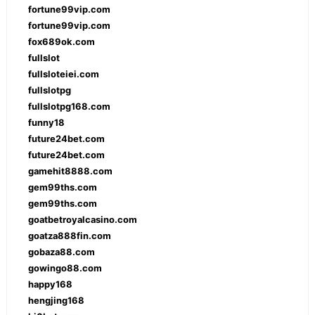
fortune99vip.com
fortune99vip.com
fox689ok.com
fullslot
fullsloteiei.com
fullslotpg
fullslotpg168.com
funny18
future24bet.com
future24bet.com
gamehit8888.com
gem99ths.com
gem99ths.com
goatbetroyalcasino.com
goatza888fin.com
gobaza88.com
gowingo88.com
happy168
hengjing168