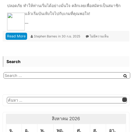
ปลอดภัย ทำให้ท่านเริ่มได้อย่างมั่นใจ คลิกเลยเพื่อสมัครเป็นสมาชิก
แล้วเริ่มบันเทิงใจไปกับเกมที่คุณพอใจ!
…
Read More
Stephen Barnes
in
30 ก.ย. 2025
ไม่มีความเห็น
Search
สิงหาคม 2026
จ.
อ.
พ.
พฤ.
ศ.
ส.
อา.