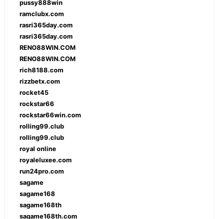
pussy888win
ramclubx.com
rasri365day.com
rasri365day.com
RENO88WIN.COM
RENO88WIN.COM
rich8188.com
rizzbetx.com
rocket45
rockstar66
rockstar66win.com
rolling99.club
rolling99.club
royal online
royaleluxee.com
run24pro.com
sagame
sagame168
sagame168th
sagame168th.com