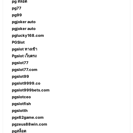
pg สล็อต
pg77
pg99
pgjoker auto
pgjoker auto
pglucky168.com
PGSlot
pgslot ทางเข้า
Pgslot เว็บตรง
pgslot77
pgslot77.com
pgslot99
pgslot9999.co
pgslot999bets.com
pgslotceo
pgslotfish
pgslotth
pgx62game.com
pgzeus88win.com
pgสล็อต