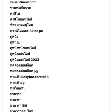
zeus88new.com
ขายทะเบียนรถ
คาสิโน
คาสิโนออนไลน์
ชื่อหมวดหมู่ใหม่
ดาวน์โหลด918kiss pc
ดูหนัง
ดูหนังx
ดูหนังหนังออนไลน์
ดูหนังออนไลน์
ดูหนังออนไลน์ 2023
ทดลองเล่นสล็อต
ทดลองเล่นสล็อต pg
ทางเข้า Sexybaccarat168
ทางเข้าpg
ทำเว็บพนัน
บาคาร่า
บาคาร่า
บาคาร่า168
บาคาร่าออนไลน์