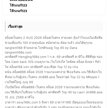
โจ๊กเกอร์123
โจ๊กเกอร์123
เรื่องล่าสุด
สล็อตเว็บตรง 2 AUG 2026 สล็อตเว็บตรง สายแตก ลุ้นกำไรแบบไม่เสียฟีล
ชวนเพื่อนรับ 100 สายทุนน้อย สมัครด่วน คัดมาแล้ว เล่นได้ทุกเกม
tangtem168 ห้ามพลาด โปรดีรออยู่ Top 65 by Dana
tangtem168e.com
เครดิตฟรี Hengjing168d.com 1 ก.ค. 69 เครดิตฟรี คาสิโน ที่ดีที่สุด ของ
ไทย Cash back 10% เกมคุรภาพ เว็บโปร่งใส ไลฟ์สด สล็อต ยิงปลา กีฬา
ไพ่ สล็อต168 แจก เครดิตฟรี เยอะที่สุด Top 12 by Uta
พนัน สล็อต888 สล็อต 2026 รวมเกมแตกง่าย ฟีเจอร์เด่น และวิธีเลือกเว็บ
ที่เหมาะกับผู้เล่น เว็บตรง Jin888.asia ใหม่ล่าสุด Top 22 by Mikayla 1
เวปไซต์ใหญ่ July 69
เว็บเปิดใหม่ สล็อต888 เว็บตรง สล็อต 2026 รวมเกมแตกง่าย ฟีเจอร์เด่น
และวิธีเลือกเว็บที่เหมาะกับผู้เล่น เครดิตฟรี Top 40 by Lauri Jin888.asia
15 JUL 2569 คาสิโน
บาคาร่า sexy168c.com 5 สิงหา 69 บาคาร่า168 เปิดมุมมองใหม่ของเกม
บาคาร่า เซียนบาคาร่าตัวจริงรับ 3 แสน รองรับทุกธนาคาร ถอนเร็วทันใจ