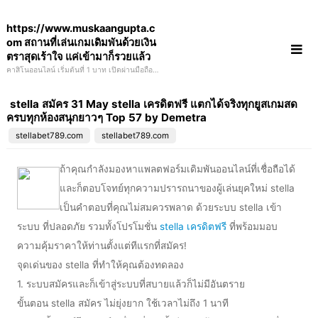
Skip
https://www.muskaangupta.c
to
om สถานที่เล่นเกมเดิมพันด้วยเงิน
content
ตราสุดเร้าใจ แค่เข้ามาก็รวยแล้ว
คาสิโนออนไลน์ เริ่มต้นที่ 1 บาท เปิดผ่านมือถือ
ได้ทุกระบบ มือถือกากๆเก่าๆก็เล่นได้ ฝาก 10 รับ
500 baga beach escorts
stella สมัคร 31 May stella เครดิตฟรี แตกได้จริงทุกยูสเกมสด
ครบทุกห้องสนุกยาวๆ Top 57 by Demetra
stellabet789.com
stellabet789.com
ถ้าคุณกำลังมองหาแพลตฟอร์มเดิมพันออนไลน์ที่เชื่อถือได้
และก็ตอบโจทย์ทุกความปรารถนาของผู้เล่นยุคใหม่ stella
เป็นคำตอบที่คุณไม่สมควรพลาด ด้วยระบบ stella เข้า
ระบบ ที่ปลอดภัย รวมทั้งโปรโมชั่น
stella เครดิตฟรี
ที่พร้อมมอบ
ความคุ้มราคาให้ท่านตั้งแต่ทีแรกที่สมัคร!
จุดเด่นของ stella ที่ทำให้คุณต้องทดลอง
1. ระบบสมัครและก็เข้าสู่ระบบที่สบายแล้วก็ไม่มีอันตราย
ขั้นตอน stella สมัคร ไม่ยุ่งยาก ใช้เวลาไม่ถึง 1 นาที