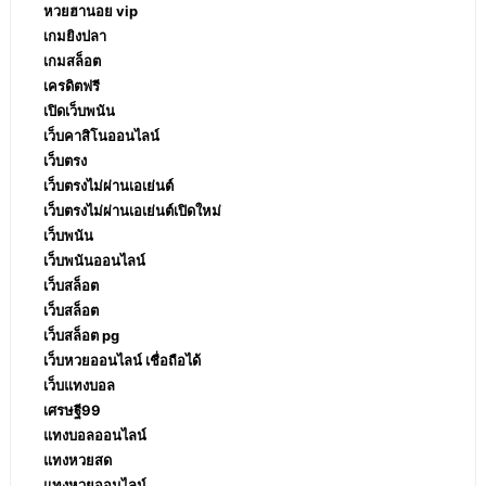
หวยฮานอย vip
เกมยิงปลา
เกมสล็อต
เครดิตฟรี
เปิดเว็บพนัน
เว็บคาสิโนออนไลน์
เว็บตรง
เว็บตรงไม่ผ่านเอเย่นต์
เว็บตรงไม่ผ่านเอเย่นต์เปิดใหม่
เว็บพนัน
เว็บพนันออนไลน์
เว็บสล็อต
เว็บสล็อต
เว็บสล็อต pg
เว็บหวยออนไลน์ เชื่อถือได้
เว็บแทงบอล
เศรษฐี99
แทงบอลออนไลน์
แทงหวยสด
แทงหวยออนไลน์