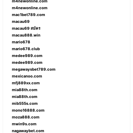
m4newonline.com
m4newonline.com
mac1bet789.com
macau69
macau69 สมัคร
macau888.win
mario678
mario678.club
medee989.com
medee989.com
megawaysbet789.com
mexicanoo.com
mfj889xx.com
mia88th.com
mia88th.com
mib555s.com
mono16888.com
moza888.com
mwin9s.com
nagawaybet.com