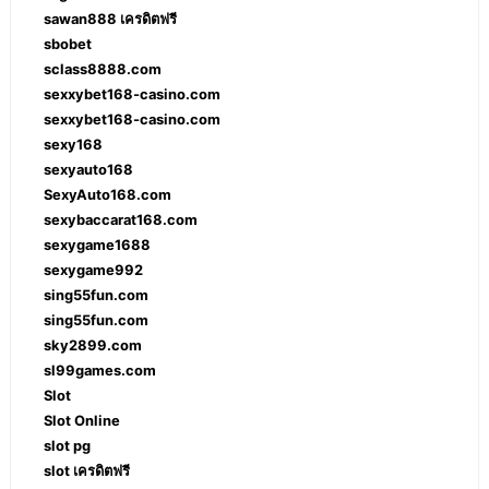
sawan888 เครดิตฟรี
sbobet
sclass8888.com
sexxybet168-casino.com
sexxybet168-casino.com
sexy168
sexyauto168
SexyAuto168.com
sexybaccarat168.com
sexygame1688
sexygame992
sing55fun.com
sing55fun.com
sky2899.com
sl99games.com
Slot
Slot Online
slot pg
slot เครดิตฟรี