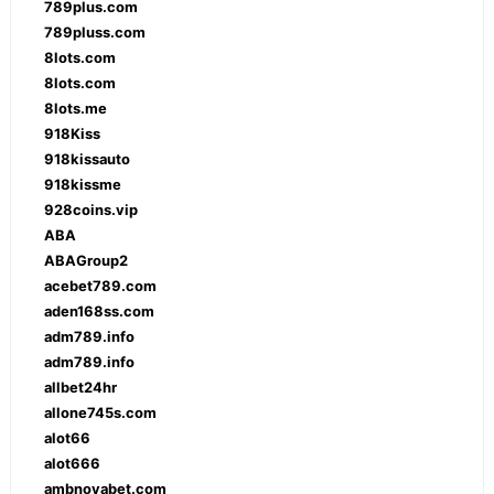
789plus.com
789pluss.com
8lots.com
8lots.com
8lots.me
918Kiss
918kissauto
918kissme
928coins.vip
ABA
ABAGroup2
acebet789.com
aden168ss.com
adm789.info
adm789.info
allbet24hr
allone745s.com
alot66
alot666
ambnovabet.com