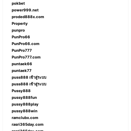
pokbet
power999.net
proded888x.com
Property
punpro
PunPro66
PunPro66.com
PunPro777
PunPro777.com
puntaek66
puntaek77
puss888 เข้าสู่ระบบ
puss888 เข้าสู่ระบบ
Pussy888
pussy888fun
pussy888play
pussy888win
ramclubx.com
rasri365day.com
rasri365day.com