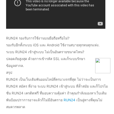
RUN24 รองรับการใช้งานบนมือถือหรือไม่?
รองรับอีกทั้งระบบ iOS และ Android ใช้งานสบายทุกหนทุกแห่ง.
ระบบ RUN24 เข้าสู่ระบบ ไม่เป็นอันตรายขนาดไหน?
ปลอดภัยสูงสุด ด้วยการเข้ารหัส SSL และก็ระบบรักษา
ข้อมูลสากล.
สรุป
RUN24 เป็นเว็บเดิมพันออนไลน์ที่ครบวงจรที่สุด ไม่ว่าจะเป็นการ
RUN24 สมัคร ที่ง่าย ระบบ RUN24 เข้าสู่ระบบ ที่ล้ำสมัย และก็โปรโม
ชั่น RUN24 เครดิตฟรี ที่มอบความคุ้มค่า ถ้าคุณกำลังมองหาเว็บเดิม
พันป้อมปราการอาจแล้วก็ไม่มีอันตราย
RUN24
เป็นลู่ทางที่คุณไม่
สมควรพลาด