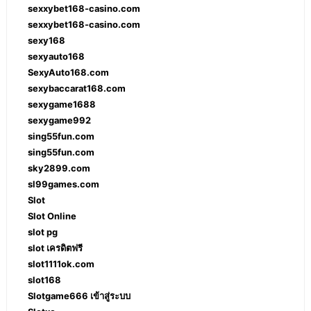
sexxybet168-casino.com
sexxybet168-casino.com
sexy168
sexyauto168
SexyAuto168.com
sexybaccarat168.com
sexygame1688
sexygame992
sing55fun.com
sing55fun.com
sky2899.com
sl99games.com
Slot
Slot Online
slot pg
slot เครดิตฟรี
slot1111ok.com
slot168
Slotgame666 เข้าสู่ระบบ