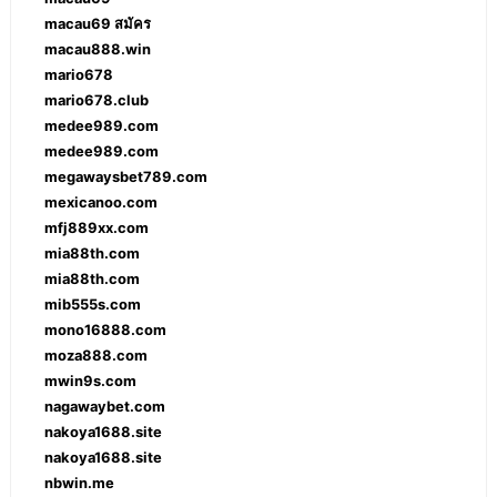
macau69 สมัคร
macau888.win
mario678
mario678.club
medee989.com
medee989.com
megawaysbet789.com
mexicanoo.com
mfj889xx.com
mia88th.com
mia88th.com
mib555s.com
mono16888.com
moza888.com
mwin9s.com
nagawaybet.com
nakoya1688.site
nakoya1688.site
nbwin.me