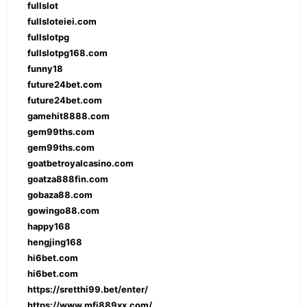
fullslot
fullsloteiei.com
fullslotpg
fullslotpg168.com
funny18
future24bet.com
future24bet.com
gamehit8888.com
gem99ths.com
gem99ths.com
goatbetroyalcasino.com
goatza888fin.com
gobaza88.com
gowingo88.com
happy168
hengjing168
hi6bet.com
hi6bet.com
https://sretthi99.bet/enter/
https://www.mfj889xx.com/