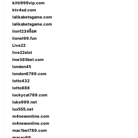
kitti999vip.com
ktv4sd.com
lalikabetsgame.com
lalikabetsgame.com
lion123สล็อต
lionel99.fun
Live22
live22slot
lnw365bet.com
london45
london6789.com
lotto432
lotto888
luckycat789.com
luke999.net
lux555.net
m4newonline.com
m4newonline.com
mac1bet789.com
macau69