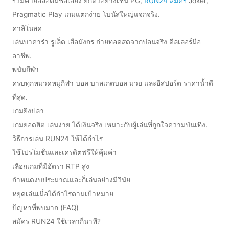
รวมค่ายสล็อตมีชื่อเสียง ยกตัวอย่างเช่น PG,
RUN24 สมัคร
Joker,
Pragmatic Play เกมแตกง่าย โบนัสใหญ่แจกจริง.
คาสิโนสด
เล่นบาคาร่า รูเล็ต เสือมังกร ถ่ายทอดสดจากบ่อนจริง ดีลเลอร์มือ
อาชีพ.
พนันกีฬา
ครบทุกหมวดหมู่กีฬา บอล บาสเกตบอล มวย และอีสปอร์ต ราคาน้ำดี
ที่สุด.
เกมยิงปลา
เกมยอดฮิต เล่นง่าย ได้เงินจริง เหมาะกับผู้เล่นที่ถูกใจความบันเทิง.
วิธีการเล่น RUN24 ให้ได้กำไร
ใช้โปรโมชั่นและเครดิตฟรีให้คุ้มค่า
เลือกเกมที่มีอัตรา RTP สูง
กำหนดงบประมาณและก็เล่นอย่างมีวินัย
หยุดเล่นเมื่อได้กำไรตามเป้าหมาย
ปัญหาที่พบมาก (FAQ)
สมัคร RUN24 ใช้เวลากี่นาที?