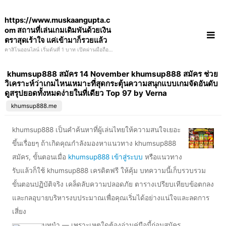
Skip
https://www.muskaangupta.c
to
om สถานที่เล่นเกมเดิมพันด้วยเงิน
content
ตราสุดเร้าใจ แค่เข้ามาก็รวยแล้ว
คาสิโนออนไลน์ เริ่มต้นที่ 1 บาท เปิดผ่านมือถือ
ได้ทุกระบบ มือถือกากๆเก่าๆก็เล่นได้ ฝาก 10 รับ
500 baga beach escorts
khumsup888 สมัคร 14 November khumsup888 สมัคร ช่วย
วิเคราะห์ว่าเกมไหนเหมาะที่สุดกระตุ้นความสนุกแบบเกมจัดอันดับ
ดูสรุปยอดทั้งหมดง่ายในที่เดียว Top 97 by Verna
khumsup888.me
khumsup888 เป็นคำค้นหาที่ผู้เล่นไทยให้ความสนใจเยอะ
ขึ้นเรื่อยๆ ถ้าเกิดคุณกำลังมองหาแนวทาง khumsup888
สมัคร, ขั้นตอนเมื่อ
khumsup888 เข้าสู่ระบบ
หรือแนวทาง
รับแล้วก็ใช้ khumsup888 เครดิตฟรี ให้คุ้ม บทความนี้เก็บรวบรวม
ขั้นตอนปฏิบัติจริง เคล็ดลับความปลอดภัย ตารางเปรียบเทียบข้อตกลง
และกลอุบายบริหารงบประมาณเพื่อคุณเริ่มได้อย่างแน่ใจและลดการ
เสี่ยง
บทนำ — เพราะเหตุใดต้องอ่านคู่มือนี้ก่อนสมัคร