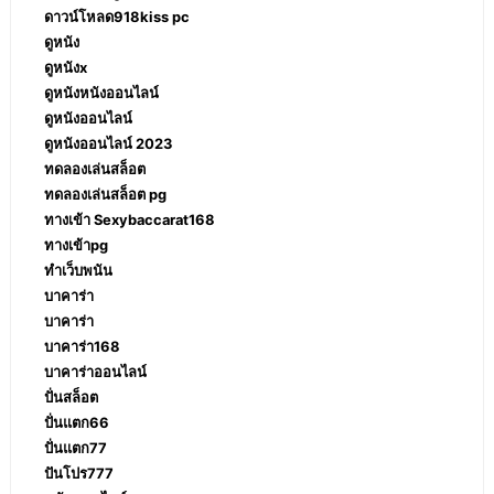
ดาวน์โหลด918kiss pc
ดูหนัง
ดูหนังx
ดูหนังหนังออนไลน์
ดูหนังออนไลน์
ดูหนังออนไลน์ 2023
ทดลองเล่นสล็อต
ทดลองเล่นสล็อต pg
ทางเข้า Sexybaccarat168
ทางเข้าpg
ทำเว็บพนัน
บาคาร่า
บาคาร่า
บาคาร่า168
บาคาร่าออนไลน์
ปั่นสล็อต
ปั่นแตก66
ปั่นแตก77
ปันโปร777