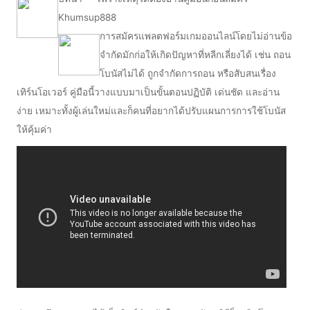
Khumsup888
การสมัครแพลตฟอร์มเกมออนไลน์โดยไม่อ่านข้อ
จำกัดมักก่อให้เกิดปัญหาที่หลีกเลี่ยงได้ เช่น ถอน
โบนัสไม่ได้ ถูกจำกัดการถอน หรือสับสนเรื่อง
เทิร์นโอเวอร์ คู่มือนี้วางแบบมาเป็นขั้นตอนปฏิบัติ เด่นชัด และอ่าน
ง่าย เหมาะทั้งผู้เล่นใหม่และก็คนที่อยากได้ปรับแผนการการใช้โบนัส
ให้คุ้มค่า