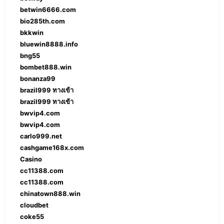
betwin6666.com
bio285th.com
bkkwin
bluewin8888.info
bng55
bombet888.win
bonanza99
brazil999 ทางเข้า
brazil999 ทางเข้า
bwvip4.com
bwvip4.com
carlo999.net
cashgame168x.com
Casino
cc11388.com
cc11388.com
chinatown888.win
cloudbet
coke55