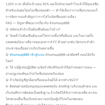
1,200 บาท เมื่อถึงเป้าถอน 50% ผลเป็นรักษาผลกำไรแล้วก็มีทุนเหลือ
สำหรับเล่นต่อโดยไม่เสี่ยงหมดตัว — ทำให้เห็นว่าการเลือกเกมและก็
การจัดการงบสำคัญกว่าการไล่โบนัสเพียงอย่างเดียว
FAQ — ปัญหาที่พบมากเกี่ยวกับ Khumsup888
Q: สมัครแล้วจำเป็นต้องยืนยันอะไรบ้าง?
A: โดยทั่วไปต้องยืนยันเบอร์โทรรวมทั้ง/หรืออีเมล และในบางครั้ง
แพลตฟอร์มบางทีอาจขอเอกสาร KYC ตัวอย่างเช่น บัตรประจำตัว
ประชาชนเมื่ออยากเบิกเงินหลายชิ้น
Q:
khumsup888 เข้าสู่ระบบ
Khumsup888 เครดิตฟรี ถอนได้จริง
ไหม?
A: ได้ แม้ผู้เล่นปฏิบัติตามข้อจำกัดเทิร์นแล้วก็ข้อกำหนดการถอน —
อ่านกฎเกณฑ์ของโปรโมชั่นก่อนกดรับเสมอ
Q: ถ้าเกิดบัญชีถูกล็อกหรือถอนเงินมิได้ ควรทำเช่นไร?
A: ติดต่อฝ่ายสนับสนุนของแพลตฟอร์ม ส่งหลักฐานรับรองตัวตน และ
เก็บบันทึกการติดต่อเป็นหลักฐาน ถ้าเกิดมิได้รับการช่วยเหลือ ควรจะ
ไตร่ตรองยื่นเรื่องกับหน่วยงานปกป้องผู้บริโภคในเขตแดน