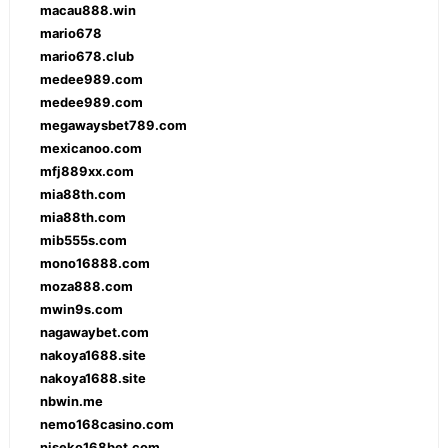
macau888.win
mario678
mario678.club
medee989.com
medee989.com
megawaysbet789.com
mexicanoo.com
mfj889xx.com
mia88th.com
mia88th.com
mib555s.com
mono16888.com
moza888.com
mwin9s.com
nagawaybet.com
nakoya1688.site
nakoya1688.site
nbwin.me
nemo168casino.com
niseko168bet.com