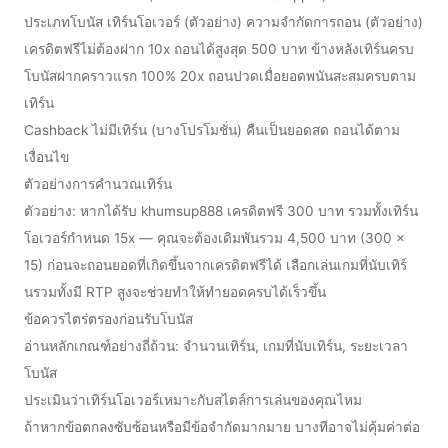
ประเภทโบนัส เทิร์นโอเวอร์ (ตัวอย่าง) ความจำกัดการถอน (ตัวอย่าง)
เครดิตฟรีไม่ต้องฝาก 10x ถอนได้สูงสุด 500 บาท ข้างหลังเทิร์นครบ
โบนัสฝากคราวแรก 100% 20x ถอนปวดเมื่อยอดพนันสะสมครบตาม
เทิร์น
Cashback ไม่มีเทิร์น (บางโปรโมชั่น) คืนเป็นยอดสด ถอนได้ตาม
เงื่อนไข
ตัวอย่างการคำนวณเทิร์น
ตัวอย่าง: หากได้รับ khumsup888 เครดิตฟรี 300 บาท รวมทั้งเทิร์น
โอเวอร์กำหนด 15x — คุณจะต้องเดิมพันรวม 4,500 บาท (300 ×
15) ก่อนจะถอนยอดที่เกิดขึ้นจากเครดิตฟรีได้ เลือกเล่นเกมที่นับเทิร์
นรวมทั้งมี RTP สูงจะช่วยทำให้ทำยอดครบได้เร็วขึ้น
ข้อควรไตร่ตรองก่อนรับโบนัส
อ่านหลักเกณฑ์อย่างถี่ถ้วน: จำนวนเทิร์น, เกมที่นับเทิร์น, ระยะเวลา
โบนัส
ประเมินว่าเทิร์นโอเวอร์เหมาะกับสไตล์การเล่นของคุณไหม
ถ้าหากข้อตกลงซับซ้อนหรือมีข้อจำกัดมากมาย บางทีอาจไม่คุ้มค่าต่อ