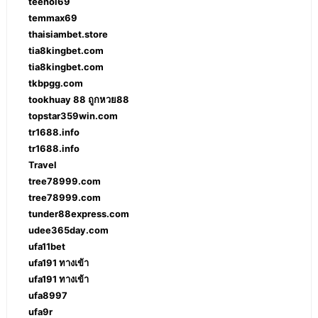
teenoi69
temmax69
thaisiambet.store
tia8kingbet.com
tia8kingbet.com
tkbpgg.com
tookhuay 88 ถูกหวย88
topstar359win.com
tr1688.info
tr1688.info
Travel
tree78999.com
tree78999.com
tunder88express.com
udee365day.com
ufa11bet
ufa191 ทางเข้า
ufa191 ทางเข้า
ufa8997
ufa9r