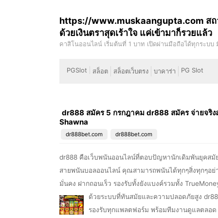
Skip
https://www.muskaangupta.com สถานท
to
ด้วยเงินตราสุดเร้าใจ แค่เข้ามาก็รวยแล้ว
content
คาสิโนออนไลน์ เริ่มต้นที่ 1 บาท เปิดผ่านมือถือได้ทุกระบบ 
รับ 500 baga beach escorts
PGSlot
PG Slot
สล็อต
สล็อตเว็บตรง
บาคาร่า
dr888 สมัคร 5 กรกฎาคม dr888 สมัคร จ่ายจริง
Shawna
dr888bet.com
dr888bet.com
dr888 คือเว็บพนันออนไลน์ที่ตอบปัญหานักเดิมพันยุคสม
สายพนันบอลออนไลน์ คุณสามารถพนันได้ทุกๆสิ่งทุกๆอย่า
มั่นคง ฝากถอนเร็ว รองรับทั้งยังแบงค์รวมทั้ง TrueMone
ด้วยระบบที่ทันสมัยและความปลอดภัยสูง dr888 
รองรับทุกแพลตฟอร์ม พร้อมทีมงานดูแลตลอด 