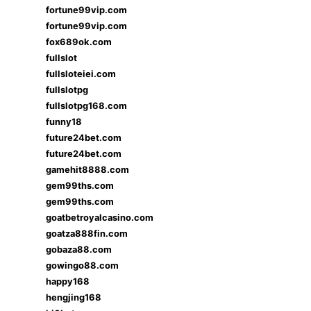
fortune99vip.com
fortune99vip.com
fox689ok.com
fullslot
fullsloteiei.com
fullslotpg
fullslotpg168.com
funny18
future24bet.com
future24bet.com
gamehit8888.com
gem99ths.com
gem99ths.com
goatbetroyalcasino.com
goatza888fin.com
gobaza88.com
gowingo88.com
happy168
hengjing168