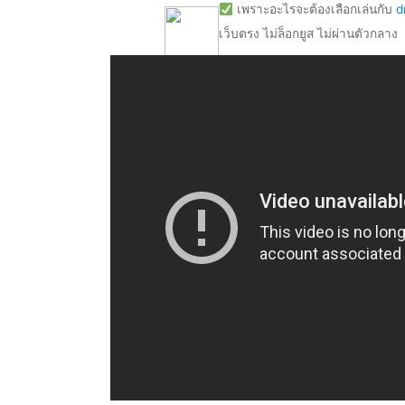
เพราะอะไรจะต้องเลือกเล่นกับ
d
เว็บตรง ไม่ล็อกยูส ไม่ผ่านตัวกลาง