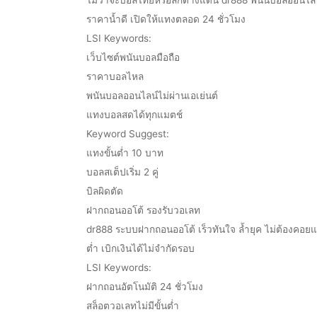
ไม่ว่าจะบอลไทยหรือลีกต่างแดน dr888 พนันบอลออนไลน์ ไ
ราคาน้ำดี เปิดให้แทงตลอด 24 ชั่วโมง
LSI Keywords:
เว็บไซต์พนันบอลมือถือ
ราคาบอลไหล
พนันบอลออนไลน์ไม่ผ่านเอเย่นต์
แทงบอลสดได้ทุกแมตช์
Keyword Suggest:
แทงขั้นต่ำ 10 บาท
บอลสเต็ปเริ่ม 2 คู่
บิลผิดตัด
ฝากถอนออโต้ รองรับวอเลท
dr888 ระบบฝากถอนออโต้ เร็วทันใจ ล้ำยุค ไม่ต้องคอยแ
ต่ำ เบิกเงินได้ไม่จำกัดรอบ
LSI Keywords:
ฝากถอนอัตโนมัติ 24 ชั่วโมง
สล็อตวอเลทไม่มีขั้นต่ำ