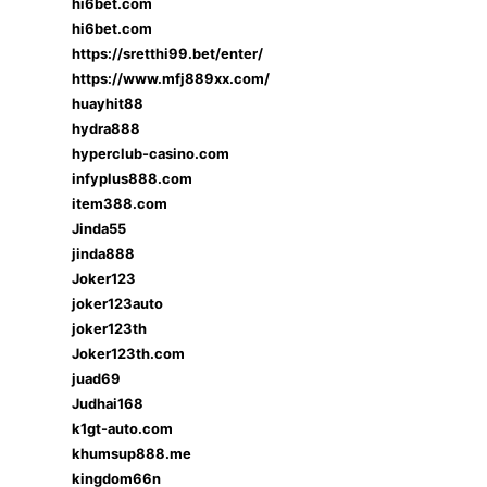
hi6bet.com
hi6bet.com
https://sretthi99.bet/enter/
https://www.mfj889xx.com/
huayhit88
hydra888
hyperclub-casino.com
infyplus888.com
item388.com
Jinda55
jinda888
Joker123
joker123auto
joker123th
Joker123th.com
juad69
Judhai168
k1gt-auto.com
khumsup888.me
kingdom66n