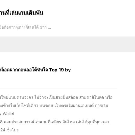
ี่เล่นเกมเดิมพัน
มือถือกากๆเก่าๆก็เล่นได้ ฝาก 10
สล็อตฝากถอนออโต้ทันใจ Top 19 by
ัยใหม่แบบครบวงจร ไม่ว่าจะเป็นสายปั่นสล็อต สายคาสิโนสด หรือ
งข้างในเว็บไซต์เดียว บนระบบเว็บตรงไม่ผ่านเอเย่นต์ การเงิน
y Wallet
มอบประสบการณ์เล่นเกมที่เสถียร ลื่นไหล เล่นได้ทุกที่ทุกเวลา
24 ชั่วโมง