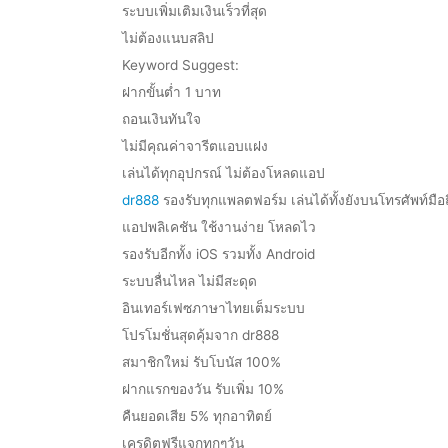
ระบบเพิ่มเติมเงินเร็วที่สุด
ไม่ต้องแนบสลิป
Keyword Suggest:
ฝากขั้นต่ำ 1 บาท
ถอนเงินทันใจ
ไม่มีคุณค่าจารีตแอบแฝง
เล่นได้ทุกอุปกรณ์ ไม่ต้องโหลดแอป
dr888
รองรับทุกแพลตฟอร์ม เล่นได้ทั้งยังบนโทรศัพท์มือถื
แอปพลิเคชัน ใช้งานง่าย โหลดไว
รองรับอีกทั้ง iOS รวมทั้ง Android
ระบบลื่นไหล ไม่มีสะดุด
อินเทอร์เฟซภาษาไทยเต็มระบบ
โปรโมชั่นสุดคุ้มจาก dr888
สมาชิกใหม่ รับโบนัส 100%
ฝากแรกของวัน รับเพิ่ม 10%
คืนยอดเสีย 5% ทุกอาทิตย์
เครดิตฟรีแจกทุกๆวัน