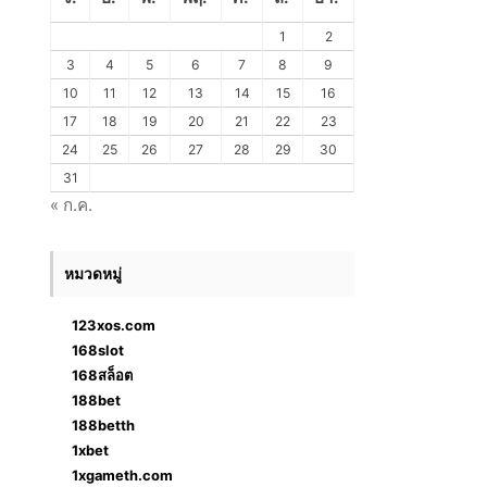
1
2
3
4
5
6
7
8
9
10
11
12
13
14
15
16
17
18
19
20
21
22
23
24
25
26
27
28
29
30
31
« ก.ค.
หมวดหมู่
123xos.com
168slot
168สล็อต
188bet
188betth
1xbet
1xgameth.com