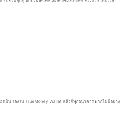
ด้ครบทุกคู่ อีกทั้งบอลเต็ง บอลสเต็ป แทงสด ครึ่งแรก เต็มเวลา
อดมิน รองรับ TrueMoney Wallet แล้วก็ทุกธนาคาร ฝากไม่มีอย่าง