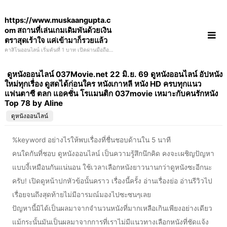
Skip
https://www.muskaangupta.c
to
om สถานที่เล่นเกมเดิมพันด้วยเงิน
content
ตราสุดเร้าใจ แค่เข้ามาก็รวยแล้ว
คาสิโนออนไลน์ เริ่มต้นที่ 1 บาท เปิดผ่านมือถือ
ได้ทุกระบบ มือถือกากๆเก่าๆก็เล่นได้ ฝาก 10 รับ
500 baga beach escorts
ดูหนังออนไลน์ 037Movie.net 22 มิ.ย. 69 ดูหนังออนไลน์ อัปหนัง
ใหม่ทุกเรื่อง ดูสดได้ก่อนใคร หนังเกาหลี หนัง HD ครบทุกแนว
แฟนตาซี ตลก แอคชั่น โรแมนติก 037movie เหมาะกับคนรักหนัง
Top 78 by Aline
ดูหนังออนไลน์
%keyword อย่างไรให้พบเรื่องที่ชื่นชอบด้านใน 5 นาที
คนใดกันที่ชอบ ดูหนังออนไลน์ เป็นความรู้สึกนึกคิด คงจะเผชิญปัญหา
แบบงี้เหมือนกันแน่นอน ใช้เวลาเลือกหนังยาวนานกว่าดูหนังซะอีกนะ
ครับ! เปิดดูหน้าปกหัวข้อนั้นคราว เรื่องนี้ครั้ง อ่านเรื่องย่อ อ่านรีวิวไป
เรื่อยจนถึงสุดท้ายไม่มีอารมณ์มองไปซะซนๆเลย
ปัญหานี้มิได้เป็นผลมาจากจำนวนหนังที่มากเหลือเกินเพียงอย่างเดียว
แม้กระนั้นมันเป็นผลมาจากการที่เราไม่มีแนวทางเลือกหนังที่ชัดแจ้ง