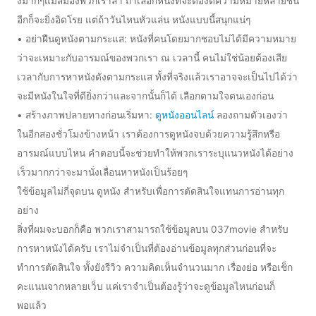
งมากๆแม้สมองพวกเราล้า ถ้าเลือกหนังที่จะต้องตีความหมายหลายชั้น
อีกก็จะยิ่งอิดโรย แต่ถ้าวันไหนหัวแล่น หนังแบบนี้สนุกแน่ๆ
• อย่าฝืนดูหนังตามกระแส: หนังที่คนโดยมากชอบไม่ได้มีความหมาย
ว่าจะเหมาะกับอารมณ์ของพวกเรา ณ เวลานี้ คนไม่ใช่น้อยต้องเสีย
เวลากับการหาหนังดังตามกระแส ทั้งที่จริงแล้วเราอาจจะเป็นไปได้ว่า
จะมีหนังในใจที่ดียิ่งกว่าและจากนั้นก็ได้ เลือกตามใจตนเองก่อน
• สร้างภาพปลายทางก่อนเริ่มหา:
ดูหนังออนไลน์
ลองถามตัวเองว่า
ในอีกสองชั่วโมงข้างหน้า เราต้องการดูหนังจบด้วยความรู้สึกหรือ
อารมณ์แบบไหน คำตอบนี้จะช่วยทำให้พวกเราระบุแนวหนังได้อย่าง
เร็วมากกว่าจะมานั่งเลื่อนหาหนังเป็นร้อยๆ
ใช้ข้อมูลไม่กี่จุดบน ดูหนัง สำหรับเพื่อการตัดสินใจแทนการอ่านทุก
อย่าง
สิ่งที่ผมจะบอกก็คือ พวกเราสามารถใช้ข้อมูลบน 037movie สำหรับ
การหาหนังได้ครับ เราไม่จำเป็นที่ต้องอ่านข้อมูลทุกส่วนก่อนที่จะ
ทำการตัดสินใจ ทั้งยังรีวิว ความคิดเห็นจำนวนมาก เรื่องย่อ หรือเช็ก
คะแนนจากหลายเว็บ แค่เราจำเป็นต้องรู้ว่าจะดูข้อมูลไหนก่อนก็
พอแล้ว