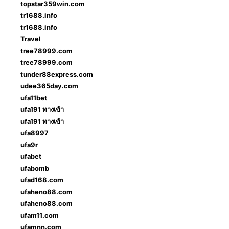
topstar359win.com
tr1688.info
tr1688.info
Travel
tree78999.com
tree78999.com
tunder88express.com
udee365day.com
ufa11bet
ufa191 ทางเข้า
ufa191 ทางเข้า
ufa8997
ufa9r
ufabet
ufabomb
ufad168.com
ufaheno88.com
ufaheno88.com
ufam11.com
ufamnn.com