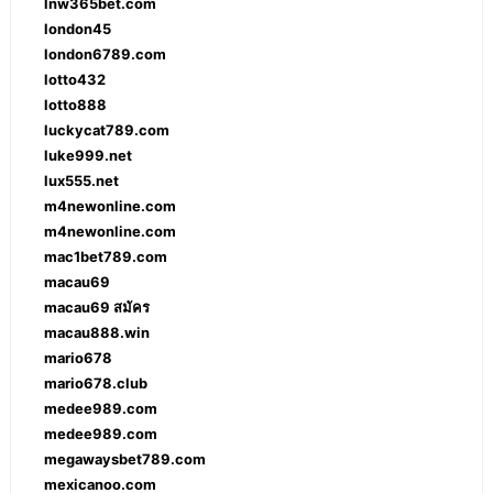
lnw365bet.com
london45
london6789.com
lotto432
lotto888
luckycat789.com
luke999.net
lux555.net
m4newonline.com
m4newonline.com
mac1bet789.com
macau69
macau69 สมัคร
macau888.win
mario678
mario678.club
medee989.com
medee989.com
megawaysbet789.com
mexicanoo.com