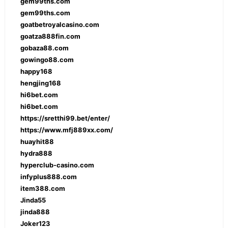
gem99ths.com
gem99ths.com
goatbetroyalcasino.com
goatza888fin.com
gobaza88.com
gowingo88.com
happy168
hengjing168
hi6bet.com
hi6bet.com
https://sretthi99.bet/enter/
https://www.mfj889xx.com/
huayhit88
hydra888
hyperclub-casino.com
infyplus888.com
item388.com
Jinda55
jinda888
Joker123