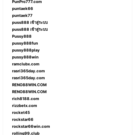
PunPro777.com
puntaek66
puntaek77
puss888 เข้าสู่ระบบ
puss888 เข้าสู่ระบบ
Pussy888
pussy888fun
pussy888play
pussy888win
ramclubx.com
rasri365day.com
rasri365day.com
RENO88WIN.COM
RENO88WIN.COM
rich8188.com
rizzbetx.com
rocket45
rockstar66
rockstar66win.com
rolling99.club