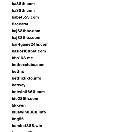
ba88th.com
ba88th.com
babet555.com
Baccarat
baj88thbz.com
baj88thbz.com
bar4game24hr.com
baslot168bet.com
bbp168.me
betboxclubs.com
betflix
betflixtikto.info
betway
betwin6666.com
bio285th.com
bkkwin
bluewin8888.info
bng55
bombet888.win