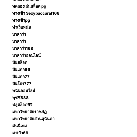
ทดลองเล่นสล็อต pg
ทางเข้า Sexybaccarat168
ทางเข้าpg
ทำเว็บพนัน
บาคาร่า
บาคาร่า
บาคาร่า168
บาคาร่าออนไลน์
ปั่นสล็อต
ปั่นแตก66
ปั่นแตก77
ปันโปร777
พนันออนไลน์
พุซซี่888
ฟลูสล็อตพีจี
มหาวิทยาลัยราชภัฏ
มหาวิทยาลัยสวนสุนันทา
มันนี่เกม
มาเก๊า69