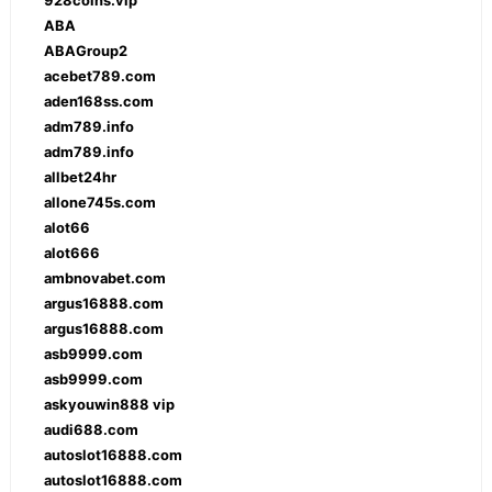
928coins.vip
ABA
ABAGroup2
acebet789.com
aden168ss.com
adm789.info
adm789.info
allbet24hr
allone745s.com
alot66
alot666
ambnovabet.com
argus16888.com
argus16888.com
asb9999.com
asb9999.com
askyouwin888 vip
audi688.com
autoslot16888.com
autoslot16888.com