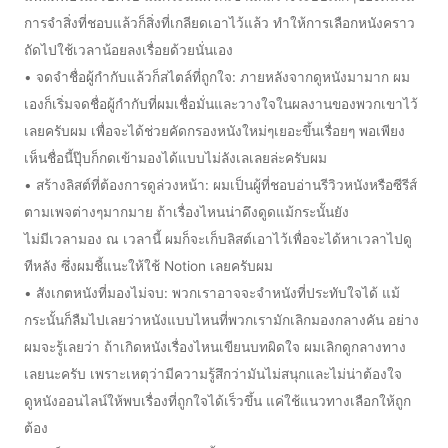
การจำสิ่งที่ชอบแล้วก็สิ่งที่เกลียดเอาไว้แล้ว ทำให้การเลือกหนังคราว
ถัดไปใช้เวลาน้อยลงเรื่อยด้วยนั่นเอง
• จดจำชื่อผู้กำกับแล้วก็สไตล์ที่ถูกใจ: ภายหลังจากดูหนังมามาก ผม
เองก็เริ่มจดชื่อผู้กำกับที่ผมเชื่อมั่นและวางใจในผลงานของพวกเขาไว้
เลยครับผม เพื่อจะได้ช่วยคัดกรองหนังใหม่ๆเยอะขึ้นเรื่อยๆ พอเพียง
เห็นชื่อนี้ปุ๊บก็กดเข้ามองได้แบบไม่ลังเลเลยล่ะครับผม
• สร้างลิสต์ที่ต้องการดูล่วงหน้า: ผมเป็นผู้ที่ชอบอ่านรีวิวหนังหรือซีรีส์
ตามเพจต่างๆมากมาย ถ้าเรื่องไหนน่าดึงดูดแม้กระนั้นยัง
ไม่มีเวลามอง ณ เวลานี้ ผมก็จะเก็บลิสต์เอาไว้เพื่อจะได้หาเวลาไปดู
ทีหลัง ซึ่งผมชี้แนะให้ใช้ Notion เลยครับผม
• สังเกตหนังที่มองไม่จบ: พวกเราอาจจะจำหนังที่ประทับใจได้ แม้
กระนั้นก็ลืมไปเลยว่าหนังแบบไหนที่พวกเรามักเลิกมองกลางคัน อย่าง
ผมจะรู้เลยว่า ถ้าเกิดหนังเรื่องไหนเขียนบทผิดใจ ผมเลิกดูกลางทาง
เลยนะครับ เพราะเหตุว่ามีความรู้สึกว่ามันไม่สนุกและไม่น่าต้องใจ
ดูหนังออนไลน์ให้พบเรื่องที่ถูกใจได้เร็วขึ้น แค่ใช้แนวทางเลือกให้ถูก
ต้อง