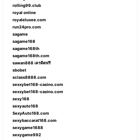
rolling99.club
royal online
royaleluxee.com
run24pro.com
sagame
sagame168
sagame168th
sagame168th.com
sawan888 เครดิตฟรี
sbobet
sclass8888.com
sexxybet168-casino.com
sexxybet168-casino.com
sexy168
sexyauto168
SexyAuto168.com
sexybaccarat168.com
sexygame1688
sexygame992