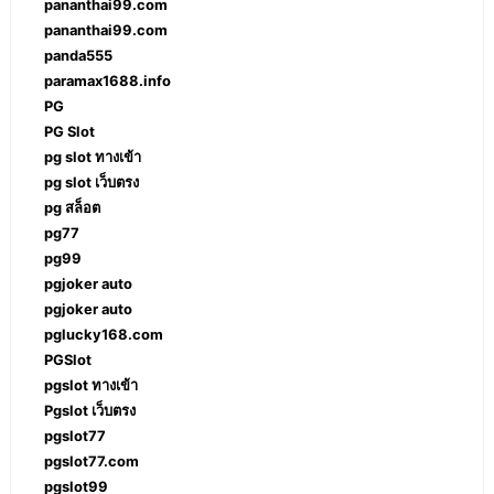
pananthai99.com
pananthai99.com
panda555
paramax1688.info
PG
PG Slot
pg slot ทางเข้า
pg slot เว็บตรง
pg สล็อต
pg77
pg99
pgjoker auto
pgjoker auto
pglucky168.com
PGSlot
pgslot ทางเข้า
Pgslot เว็บตรง
pgslot77
pgslot77.com
pgslot99