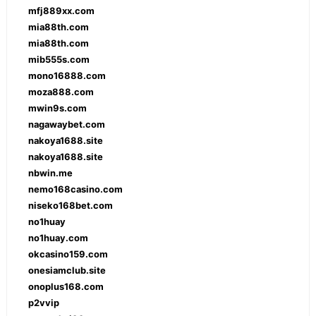
mfj889xx.com
mia88th.com
mia88th.com
mib555s.com
mono16888.com
moza888.com
mwin9s.com
nagawaybet.com
nakoya1688.site
nakoya1688.site
nbwin.me
nemo168casino.com
niseko168bet.com
no1huay
no1huay.com
okcasino159.com
onesiamclub.site
onoplus168.com
p2vvip