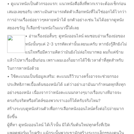
• ดูแนวหนังเป็นตัวกรองแรก: แนวหนังคือสิ่งที่พวกเราจะต้องเช็กก่อน
เสมอเลยขอรับ เพราะมันสามารถตัดตัวเลือกหนังที่ไม่ใช่ออกได้ไวกว่า
การอ่านเรื่องย่อยาวๆหลายหน้าได้ ยกตัวอย่างเช่น ไม่ได้อยากดูหนัง
สยองขวัญ ก็เลือกข้ามหนังในแนวนี้ได้เลย
• อ่านเรื่องย่อสั้นๆ: ดูหนังออนไลน์ ผมชอบอ่านเรื่องย่อของ
หนังนั้นๆแค่ 2-3 บรรทัดเท่านั้นเลยนะครับ หากยังรู้สึกยังไม่
แน่ใจหรือมีความคิดว่ามันยังไม่ล่อใจมากพอ ผมก็แค่ข้าม
แล้วไปหาเรื่องอื่นก่อน เพราะผมเองก็อยากได้ใช้เวลาต่ำที่สุดสำหรับ
ในการหาหนังด้วย
• ใช้คะแนนเป็นข้อมูลเสริม: คะแนนรีวิวบางครั้งอาจจะช่วยกรอง
ประสิทธิภาพเบื้องต้นของหนังได้ แต่ว่าอย่าเอามันมากำหนดทุกสิ่งทุก
อย่างของหนัง เนื่องจากว่าหนังคะแนนกลางๆบางเรื่องบางทีอาจจะ
ตรงกับจริตหรือสไตล์ของพวกเราเองก็ได้ครับจริงไหม?
สร้างระบบดูหนังส่วนตัวเพื่อการเลือกหนังออนไลน์ครั้งต่อไปง่ายมาก
ยิ่งขึ้น
ผู้ที่หา ดูหนังออนไลน์ ได้เร็วนั้น มิได้เริ่มต้นใหม่ทุกครั้งที่เปิด
แพลตฟอร์มเว็บครับ แม้กระนั้นพวกเขามักสร้างระบบเล็กๆของตนใน