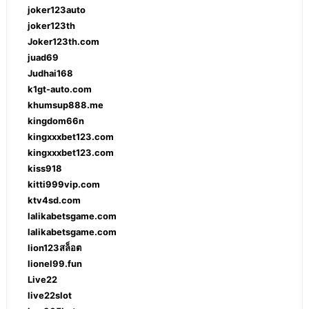
joker123auto
joker123th
Joker123th.com
juad69
Judhai168
k1gt-auto.com
khumsup888.me
kingdom66n
kingxxxbet123.com
kingxxxbet123.com
kiss918
kitti999vip.com
ktv4sd.com
lalikabetsgame.com
lalikabetsgame.com
lion123สล็อต
lionel99.fun
Live22
live22slot