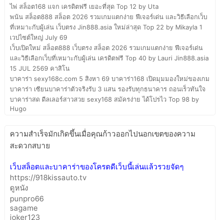
ไพ่ สล็อต168 แจก เครดิตฟรี เยอะที่สุด Top 12 by Uta
พนัน สล็อต888 สล็อต 2026 รวมเกมแตกง่าย ฟีเจอร์เด่น และวิธีเลือกเว็บ
ที่เหมาะกับผู้เล่น เว็บตรง Jin888.asia ใหม่ล่าสุด Top 22 by Mikayla 1
เวปไซต์ใหญ่ July 69
เว็บเปิดใหม่ สล็อต888 เว็บตรง สล็อต 2026 รวมเกมแตกง่าย ฟีเจอร์เด่น
และวิธีเลือกเว็บที่เหมาะกับผู้เล่น เครดิตฟรี Top 40 by Lauri Jin888.asia
15 JUL 2569 คาสิโน
บาคาร่า sexy168c.com 5 สิงหา 69 บาคาร่า168 เปิดมุมมองใหม่ของเกม
บาคาร่า เซียนบาคาร่าตัวจริงรับ 3 แสน รองรับทุกธนาคาร ถอนเร็วทันใจ
บาคาร่าสด ดีลเลอร์สาวสวย sexy168 สมัครง่าย ได้โปรไว Top 98 by
Hugo
ความสำเร็จมักเกิดขึ้นเมื่อคุณก้าวออกไปนอกเขตของความ
สะดวกสบาย
เว็บสล็อตและบาคาร่าของโครตดีเว็บนี้เล่นแล้วรวยจัดๆ
https://918kissauto.tv
ดูหนัง
punpro66
sagame
joker123