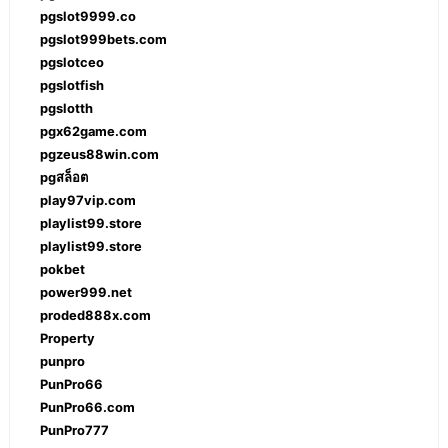
pgslot9999.co
pgslot999bets.com
pgslotceo
pgslotfish
pgslotth
pgx62game.com
pgzeus88win.com
pgสล็อต
play97vip.com
playlist99.store
playlist99.store
pokbet
power999.net
proded888x.com
Property
punpro
PunPro66
PunPro66.com
PunPro777