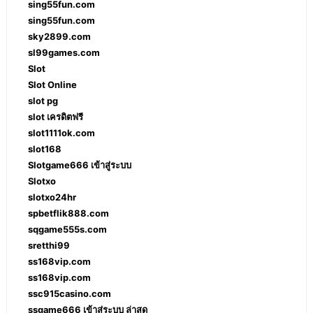
sing55fun.com
sing55fun.com
sky2899.com
sl99games.com
Slot
Slot Online
slot pg
slot เครดิตฟรี
slot1111ok.com
slot168
Slotgame666 เข้าสู่ระบบ
Slotxo
slotxo24hr
spbetflik888.com
sqgame555s.com
sretthi99
ss168vip.com
ss168vip.com
ssc915casino.com
ssgame666 เข้าสู่ระบบ ล่าสุด