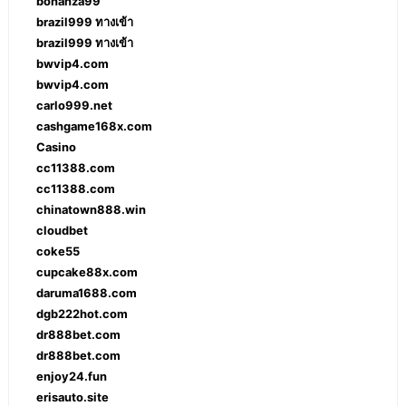
bonanza99
brazil999 ทางเข้า
brazil999 ทางเข้า
bwvip4.com
bwvip4.com
carlo999.net
cashgame168x.com
Casino
cc11388.com
cc11388.com
chinatown888.win
cloudbet
coke55
cupcake88x.com
daruma1688.com
dgb222hot.com
dr888bet.com
dr888bet.com
enjoy24.fun
erisauto.site