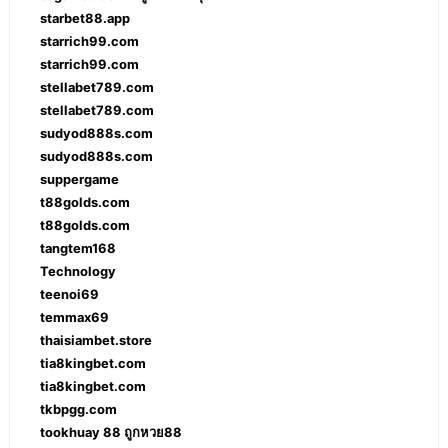
starbet88.app
starrich99.com
starrich99.com
stellabet789.com
stellabet789.com
sudyod888s.com
sudyod888s.com
suppergame
t88golds.com
t88golds.com
tangtem168
Technology
teenoi69
temmax69
thaisiambet.store
tia8kingbet.com
tia8kingbet.com
tkbpgg.com
tookhuay 88 ถูกหวย88