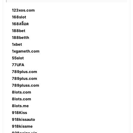
123xos.com
168slot
168สล็อต
188bet
188betth
1xbet
1xgameth.com
55slot
77UFA
789plus.com
789plus.com
789pluss.com
8lots.com
8lots.com
8lots.me
918Kiss
918kissauto
918kissme