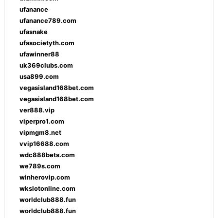
ufanance
ufanance789.com
ufasnake
ufasocietyth.com
ufawinner88
uk369clubs.com
usa899.com
vegasisland168bet.com
vegasisland168bet.com
ver888.vip
viperpro1.com
vipmgm8.net
vvip16688.com
wdc888bets.com
we789s.com
winherovip.com
wkslotonline.com
worldclub888.fun
worldclub888.fun