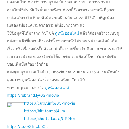
มองเห็นไหมครับว่า การ ดูหนัง นั้นง่ายแสนง่าย แต่การหาหนัง
ออนไลน์ที่ประทับใจนั้นยากจริงๆแต่เราก็ยังสามารถหาหนังที่ถูกอก
ถูกใจได้ข้างใน 5 นาทีได้ด้วยเหมือนกัน แค่เรามีวิธีเลือกที่ถูกต้อง
นั่นเอง เพียงแค่เริ่มจากอารมณ์ที่อยากจากหนัง
ใช้ข้อมูลที่ได้มาจากเว็บไซต์
ดูหนังออนไลน์
แล้วก็ค่อยๆสร้างระบบดู
หนังส่วนตัวขึ้นมา เพียงเท่านี้ การหาหนังไม่ว่าจะหนังออนไลน์ เต็ม
เรื่อง หรือเรื่องอะไรก็แล้วแต่ มันก็จะง่ายขึ้นกว่าเดิมมาก พวกเราจะใช้
เวลาหาหนังลดลงและรับชมได้มากขึ้น รวมทั้งได้โอกาสพบหนังชื่น
ชอบเพิ่มขึ้นเรื่อยๆอีกด้วย
หนังซูม ดูหนังออนไลน์ 037movie.net 2 June 2026 Aline คัดหนัง
คุณภาพ ดูหนังออนไลน์ ละครยอดนิยม Top 30
ขอขอบคุณมากอ้างอิง
ดูหนังออนไลน์
https://rebrand.ly/037movie
https://cutly.info/037movie
https://bitt.to/maj4um
https://shorturl.asia/UR9hM
https://t.co/3IrfcbbClt