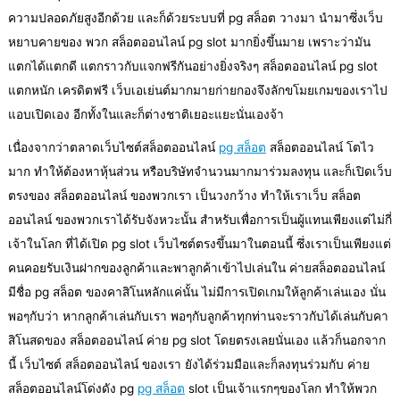
ความปลอดภัยสูงอีกด้วย และก็ด้วยระบบที่ pg สล็อต วางมา นำมาซึ่งเว็บ
หยาบคายของ พวก สล็อตออนไลน์ pg slot มากยิ่งขึ้นมาย เพราะว่ามัน
แตกได้แตกดี แตกราวกับแจกฟรีกันอย่างยิ่งจริงๆ สล็อตออนไลน์ pg slot
แตกหนัก เครดิตฟรี เว็บเอเย่นต์มากมายก่ายกองจึงลักขโมยเกมของเราไป
แอบเปิดเอง อีกทั้งในและก็ต่างชาติเยอะแยะนั่นเองจ้า
เนื่องจากว่าตลาดเว็บไซต์สล็อตออนไลน์
pg สล็อต
สล็อตออนไลน์ โตไว
มาก ทำให้ต้องหาหุ้นส่วน หรือบริษัทจำนวนมากมาร่วมลงทุน และก็เปิดเว็บ
ตรงของ สล็อตออนไลน์ ของพวกเรา เป็นวงกว้าง ทำให้เราเว็บ สล็อต
ออนไลน์ ของพวกเราได้รับจังหวะนั้น สำหรับเพื่อการเป็นผู้แทนเพียงแต่ไม่กี่
เจ้าในโลก ที่ได้เปิด pg slot เว็บไซต์ตรงขึ้นมาในตอนนี้ ซึ่งเราเป็นเพียงแต่
คนคอยรับเงินฝากของลูกค้าและพาลูกค้าเข้าไปเล่นใน ค่ายสล็อตออนไลน์
มีชื่อ pg สล็อต ของคาสิโนหลักแค่นั้น ไม่มีการเปิดเกมให้ลูกค้าเล่นเอง นั่น
พอๆกับว่า หากลูกค้าเล่นกับเรา พอๆกับลูกค้าทุกท่านจะราวกับได้เล่นกับคา
สิโนสดของ สล็อตออนไลน์ ค่าย pg slot โดยตรงเลยนั่นเอง แล้วก็นอกจาก
นี้ เว็บไซต์ สล็อตออนไลน์ ของเรา ยังได้ร่วมมือและก็ลงทุนร่วมกับ ค่าย
สล็อตออนไลน์โด่งดัง pg
pg สล็อต
slot เป็นเจ้าแรกๆของโลก ทำให้พวก