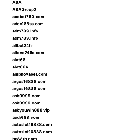
ABA
ABAGroup2
acebet789.com
aden168ss.com
adm789.info
adm789.info
allbet24hr
allone745s.com
alot66
alot666
ambnovabet.com
argus16888.com
argus16888.com
asb9999.com
asb9999.com
askyouwin888 vip
audi688.com
autoslot16888.com
autoslot16888.com
ba88th.com