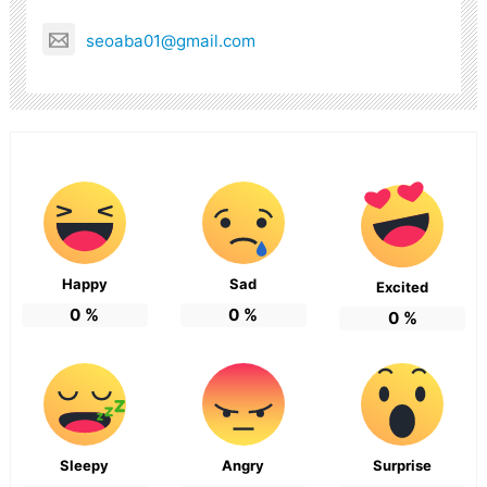
seoaba01@gmail.com
Happy
Sad
Excited
0
%
0
%
0
%
Sleepy
Angry
Surprise