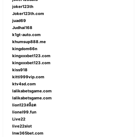
joker123th
Joker123th.com
juad69
Judhai168
k1gt-auto.com
khumsup888.me
kingdom66n
kingxxxbet123.com
kingxxxbet123.com
kiss918
kitti999vip.com
ktv4sd.com
lalikabetsgame.com
lalikabetsgame.com
lion123สล็อต
lionel99.fun
Live22
live22slot
lnw365bet.com