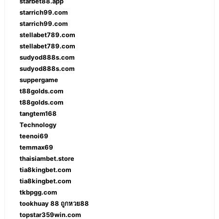
starbet88.app
starrich99.com
starrich99.com
stellabet789.com
stellabet789.com
sudyod888s.com
sudyod888s.com
suppergame
t88golds.com
t88golds.com
tangtem168
Technology
teenoi69
temmax69
thaisiambet.store
tia8kingbet.com
tia8kingbet.com
tkbpgg.com
tookhuay 88 ถูกหวย88
topstar359win.com