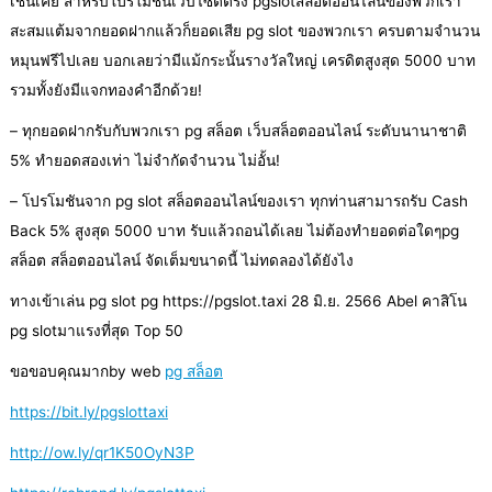
เช่นเคย สำหรับโปรโมชั่นเว็บไซต์ตรง pgslotสล็อตออนไลน์ของพวกเรา
สะสมแต้มจากยอดฝากแล้วก็ยอดเสีย pg slot ของพวกเรา ครบตามจำนวน
หมุนฟรีไปเลย บอกเลยว่ามีแม้กระนั้นรางวัลใหญ่ เครดิตสูงสุด 5000 บาท
รวมทั้งยังมีแจกทองคำอีกด้วย!
– ทุกยอดฝากรับกับพวกเรา pg สล็อต เว็บสล็อตออนไลน์ ระดับนานาชาติ
5% ทำยอดสองเท่า ไม่จำกัดจำนวน ไม่อั้น!
– โปรโมชันจาก pg slot สล็อตออนไลน์ของเรา ทุกท่านสามารถรับ Cash
Back 5% สูงสุด 5000 บาท รับแล้วถอนได้เลย ไม่ต้องทำยอดต่อใดๆpg
สล็อต สล็อตออนไลน์ จัดเต็มขนาดนี้ ไม่ทดลองได้ยังไง
ทางเข้าเล่น pg slot pg https://pgslot.taxi 28 มิ.ย. 2566 Abel คาสิโน
pg slotมาแรงที่สุด Top 50
ขอขอบคุณมากby web
pg สล็อต
https://bit.ly/pgslottaxi
http://ow.ly/qr1K50OyN3P