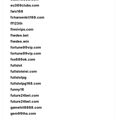
eu369clubs.com
faro168
fcharoenkit168.com
ff123th
finnivips.com
fiwdee.bet
fiwdee.win
fortune99vip.com
fortune99vip.com
fox689ok.com
fullslot
fullsloteiei.com
fullslotpg
fullslotpg168.com
funny18
future24bet.com
future24bet.com
gamehit8888.com
gem99ths.com