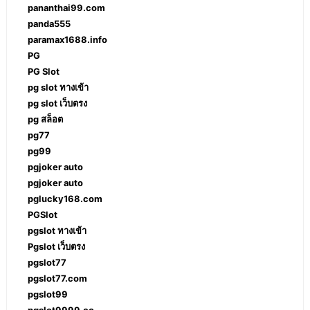
pananthai99.com
panda555
paramax1688.info
PG
PG Slot
pg slot ทางเข้า
pg slot เว็บตรง
pg สล็อต
pg77
pg99
pgjoker auto
pgjoker auto
pglucky168.com
PGSlot
pgslot ทางเข้า
Pgslot เว็บตรง
pgslot77
pgslot77.com
pgslot99