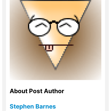
About Post Author
Stephen Barnes