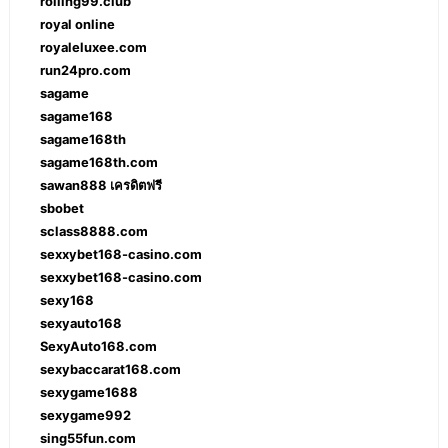
rolling99.club
royal online
royaleluxee.com
run24pro.com
sagame
sagame168
sagame168th
sagame168th.com
sawan888 เครดิตฟรี
sbobet
sclass8888.com
sexxybet168-casino.com
sexxybet168-casino.com
sexy168
sexyauto168
SexyAuto168.com
sexybaccarat168.com
sexygame1688
sexygame992
sing55fun.com