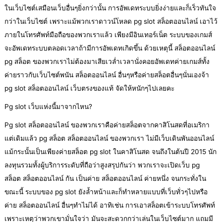
ในเว็บไซต์เสมือนเว็บอื่นๆยิ่งกว่านั้น การอัพเดทระบบยิ่งง่ายและก็เร็วทันใจ
กว่าในเว็บไซต์ เพราะแม้พวกเราดาวน์โหลด pg slot สล็อตออนไลน์ เอาไว้
ภายในโทรศัพท์มือถือของพวกเราแล้ว เพียงมีอินเทอร์เน็ต ระบบของเกมส์
จะอัพเดทระบบตลอดเวลาถ้ามีการอัพเดทเกิดขึ้น ด้วยเหตุนี้ สล็อตออนไลน์
pg สล็อต ของพวกเราไม่ต้องมาเสียเวล่ำเวลานั่งคอยอัพเดทค่ายเกมส์ทั้ง
ค่ายราวกับเว็บไซต์พนัน สล็อตออนไลน์ อื่นๆหรือค่ายสล็อตอื่นๆนั่นเองจ้า
pg slot สล็อตออนไลน์ เว็บตรงของแท้ จัดให้หนักๆไปเลยคะ
Pg slot เว็บแห่งนี้มาจากไหน?
Pg slot สล็อตออนไลน์ ของพวกเราคือค่ายสล็อตจากคาสิโนสดที่อเมริกา
แต่เดิมแล้ว pg สล็อต สล็อตออนไลน์ ของพวกเรา ไม่มีเว็บเดินพันออนไลน์
แม้กระนั้นเป็นเพียงค่ายสล็อต pg slot ในคาสิโนสด จนถึงในต้นปี 2015 นัก
ลงทุนรวมทั้งผู้บริการระดับที่ถือว่าสูงสรุปกันว่า พวกเราจะเปิดเว็บ pg
สล็อต สล็อตออนไลน์ กัน เป็นค่าย สล็อตออนไลน์ ค่ายหนึ่ง จนกระทั่งใน
ขณะนี้ ระบบของ pg slot ยังล้ำหน้าและก็ทำหลายแบบที่เว็บทั่วๆไปหรือ
ค่าย สล็อตออนไลน์ อื่นๆทำไม่ได้ อาทิเช่น การเอาสล็อตเข้าระบบโทรศัพท์
เพราะเหตุว่าพวกเขามั่นใจว่า มันจะสะดวกกว่าเล่นในเว็บไซต์มาก แถมมี