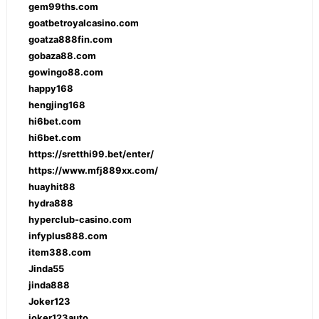
gem99ths.com
goatbetroyalcasino.com
goatza888fin.com
gobaza88.com
gowingo88.com
happy168
hengjing168
hi6bet.com
hi6bet.com
https://sretthi99.bet/enter/
https://www.mfj889xx.com/
huayhit88
hydra888
hyperclub-casino.com
infyplus888.com
item388.com
Jinda55
jinda888
Joker123
joker123auto