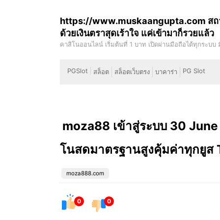
Skip
https://www.muskaangupta.com สถานท
to
ด้วยเงินตราสุดเร้าใจ แค่เข้ามาก็รวยแล้ว
content
คาสิโนออนไลน์ เริ่มต้นที่ 1 บาท เปิดผ่านมือถือได้ทุกระบบ 
รับ 500 baga beach escorts
PGSlot
PG Slot
สล็อต
สล็อตเว็บตรง
บาคาร่า
moza88 เข้าสู่ระบบ 30 Jun
โนสดมาตรฐานสูงคุ้มค่าทุกยูส
moza888.com
0
0