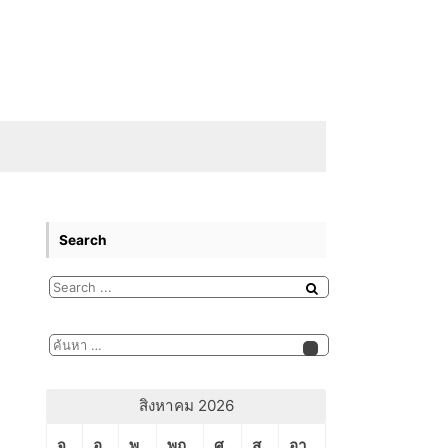
Search
สิงหาคม 2026
จ.
อ.
พ.
พฤ.
ศ.
ส.
อา.