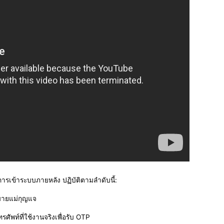
การเข้าระบบภายหลัง ปฏิบัติตามลำดับนี้:
หมายแม่กุญแจ
ัพท์ที่ใช้งานจริงเพื่อรับ OTP