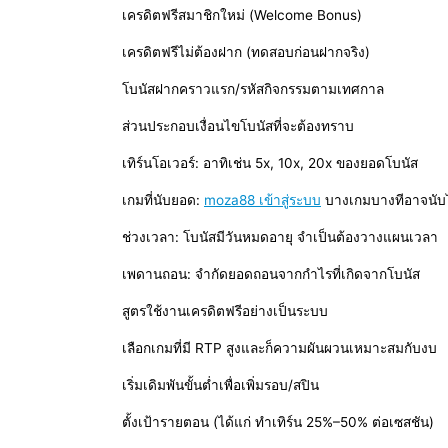
เครดิตฟรีสมาชิกใหม่ (Welcome Bonus)
เครดิตฟรีไม่ต้องฝาก (ทดสอบก่อนฝากจริง)
โบนัสฝากคราวแรก/รหัสกิจกรรมตามเทศกาล
ส่วนประกอบเงื่อนไขโบนัสที่จะต้องทราบ
เทิร์นโอเวอร์: อาทิเช่น 5x, 10x, 20x ของยอดโบนัส
เกมที่นับยอด:
moza88 เข้าสู่ระบบ
บางเกมบางทีอาจนับไ
ช่วงเวลา: โบนัสมีวันหมดอายุ จำเป็นต้องวางแผนเวลา
เพดานถอน: จำกัดยอดถอนจากกำไรที่เกิดจากโบนัส
สูตรใช้งานเครดิตฟรีอย่างเป็นระบบ
เลือกเกมที่มี RTP สูงและก็ความผันผวนเหมาะสมกับงบ
เริ่มเดิมพันขั้นต่ำเพื่อเพิ่มรอบ/สปิน
ตั้งเป้ารายตอน (ได้แก่ ทำเทิร์น 25%–50% ต่อเซสชัน)