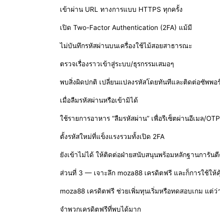
เข้าผ่าน URL ทางการแบบ HTTPS ทุกครั้ง
เปิด Two-Factor Authentication (2FA) แม้มี
ไม่บันทึกรหัสผ่านบนเครื่องใช้ไม้สอยสาธารณะ
ตรวจเรื่องราวเข้าสู่ระบบ/ธุรกรรมเสมอๆ
พบสิ่งผิดปกติ เปลี่ยนแปลงรหัสโดยทันทีและติดต่อซัพพอร
เมื่อลืมรหัสผ่านหรือเข้ามิได้
ใช้รายการอาหาร “ลืมรหัสผ่าน” เพื่อรีเซ็ตผ่านอีเมล/OTP
ตั้งรหัสใหม่ที่แข็งแรงรวมทั้งเปิด 2FA
ยังเข้าไม่ได้ ให้ติดต่อฝ่ายสนับสนุนพร้อมหลักฐานการันต
ส่วนที่ 3 — เจาะลึก moza88 เครดิตฟรี และก็การใช้ให้คุ
moza88 เครดิตฟรี ช่วยเพิ่มทุนเริ่มหรือทดสอบเกม แต่ว่
จำพวกเครดิตฟรีที่พบได้มาก