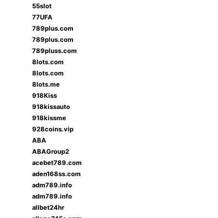
55slot
77UFA
789plus.com
789plus.com
789pluss.com
8lots.com
8lots.com
8lots.me
918Kiss
918kissauto
918kissme
928coins.vip
ABA
ABAGroup2
acebet789.com
aden168ss.com
adm789.info
adm789.info
allbet24hr