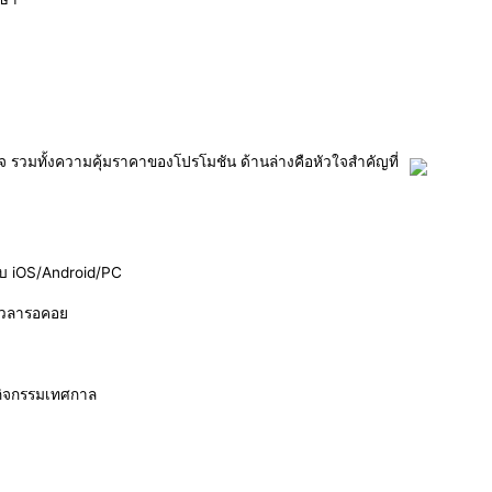
ใจ รวมทั้งความคุ้มราคาของโปรโมชัน ด้านล่างคือหัวใจสำคัญที่
งรับ iOS/Android/PC
ดเวลารอคอย
 กิจกรรมเทศกาล