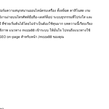
อร์มความสนุกสนานออนไลน์ครบเครื่อง ทั้งสล็อต คาสิโนสด เกม
่ใช้งานง่ายบนโทรศัพท์มือถือ–เดสก์ท็อป ระบบธุรกรรมที่โปร่งใส และ
ที่ช่วยเริ่มต้นได้โดยไม่จำเป็นต้องใช้ทุนมาก บทความนี้เรียบเรียง
ัสดิภาพ แนวทาง moza88 เข้าระบบ ให้มั่นใจ ไปจนถึงแนวทางใช้
ต์ SEO on-page สำหรับหน้า /moza88 ของคุณ
กษา