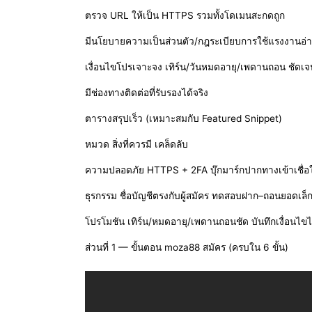
ตรวจ URL ให้เป็น HTTPS รวมทั้งโดเมนสะกดถูก
มีนโยบายความเป็นส่วนตัว/กฎระเบียบการใช้แรงงานอ่า
เงื่อนไขโปรเจาะจง เทิร์น/วันหมดอายุ/เพดานถอน ชัดเจ
มีช่องทางติดต่อที่รับรองได้จริง
ตารางสรุปเร็ว (เหมาะสมกับ Featured Snippet)
หมวด สิ่งที่ควรมี เคล็ดลับ
ความปลอดภัย HTTPS + 2FA บุ๊กมาร์กปากทางเข้าเชื่อ
ธุรกรรม ชื่อบัญชีตรงกับผู้สมัคร ทดสอบฝาก–ถอนยอดเล็
โปรโมชัน เทิร์น/หมดอายุ/เพดานถอนชัด บันทึกเงื่อนไขไ
ส่วนที่ 1 — ขั้นตอน moza88 สมัคร (ครบใน 6 ขั้น)