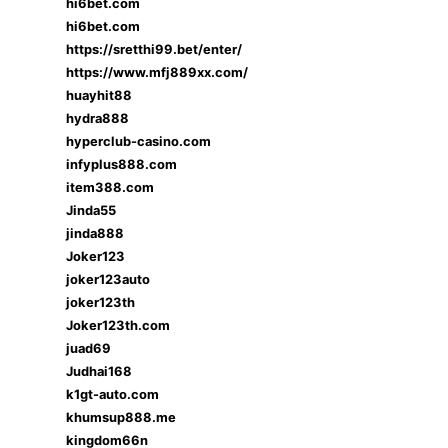
hi6bet.com
hi6bet.com
https://sretthi99.bet/enter/
https://www.mfj889xx.com/
huayhit88
hydra888
hyperclub-casino.com
infyplus888.com
item388.com
Jinda55
jinda888
Joker123
joker123auto
joker123th
Joker123th.com
juad69
Judhai168
k1gt-auto.com
khumsup888.me
kingdom66n