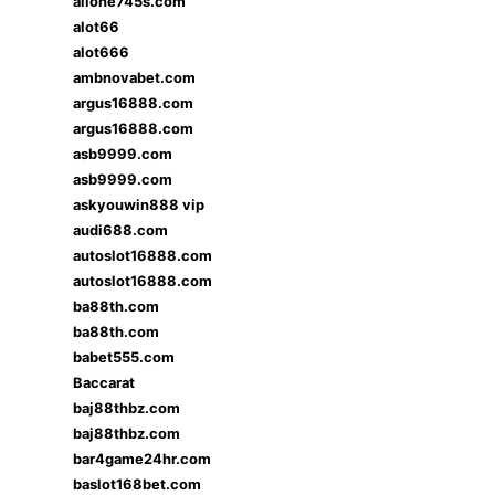
allone745s.com
alot66
alot666
ambnovabet.com
argus16888.com
argus16888.com
asb9999.com
asb9999.com
askyouwin888 vip
audi688.com
autoslot16888.com
autoslot16888.com
ba88th.com
ba88th.com
babet555.com
Baccarat
baj88thbz.com
baj88thbz.com
bar4game24hr.com
baslot168bet.com