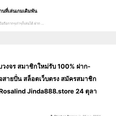
ี่เล่นเกมเดิมพัน
มือถือกากๆเก่าๆก็เล่นได้ ฝาก 10
วงจร สมาชิกใหม่รับ 100% ฝาก-
สายปั่น สล็อตเว็บตรง สมัครสมาชิก
y Rosalind Jinda888.store 24 ตุลา