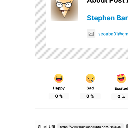
About Post 
Stephen Ba
seoaba01@gma
Happy
Sad
Excite
0
%
0
%
0
%
Short URL
https://www.muskaangupta.com/?p=645