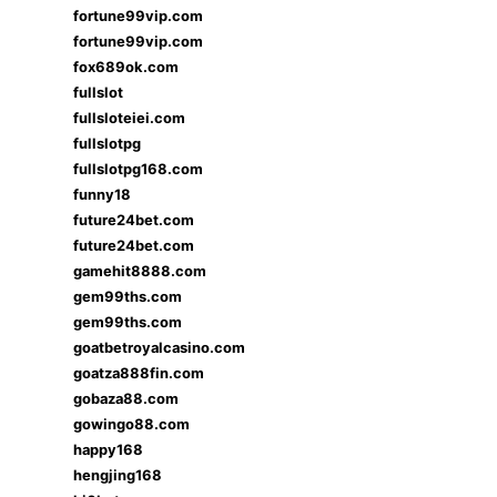
fortune99vip.com
fortune99vip.com
fox689ok.com
fullslot
fullsloteiei.com
fullslotpg
fullslotpg168.com
funny18
future24bet.com
future24bet.com
gamehit8888.com
gem99ths.com
gem99ths.com
goatbetroyalcasino.com
goatza888fin.com
gobaza88.com
gowingo88.com
happy168
hengjing168