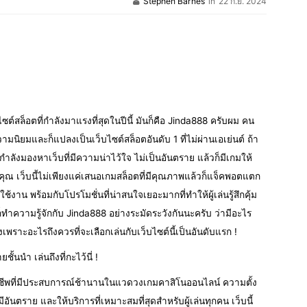
Stephen Barnes
in
22 ก.ย. 2024
ไซต์สล็อตที่กำลังมาแรงที่สุดในปีนี้ มันก็คือ Jinda888 ครับผม คน
วามนิยมและก็แปลงเป็นเว็บไซต์สล็อตอันดับ 1 ที่ไม่ผ่านเอเย่นต์ ถ้า
กำลังมองหาเว็บที่มีความน่าไว้ใจ ไม่เป็นอันตราย แล้วก็มีเกมให้
ุณ เว็บนี้ไม่เพียงแค่เสนอเกมสล็อตที่มีคุณภาพแล้วก็แจ็คพอตแตก
้ใช้งาน พร้อมกับโปรโมชั่นที่น่าสนใจเยอะมากที่ทำให้ผู้เล่นรู้สึกคุ้ม
ความรู้จักกับ Jinda888 อย่างระมัดระวังกันนะครับ ว่ามีอะไร
งเพราะอะไรถึงควรที่จะเลือกเล่นกับเว็บไซต์นี้เป็นอันดับแรก !
นนำ เล่นถึงที่กะไว้นี่ !
ออาชีพที่มีประสบการณ์ช้านานในแวดวงเกมคาสิโนออนไลน์ ความตั้ง
ันตราย และให้บริการที่เหมาะสมที่สุดสำหรับผู้เล่นทุกคน เว็บนี้