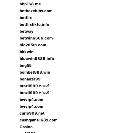
bbp168.me
betboxclubs.com
betflix
betflixtikto.info
betway
betwin6666.com
bio285th.com
bkkwin
bluewin8888.info
bng55
bombet888.win
bonanza99
brazil999 ทางเข้า
brazil999 ทางเข้า
bwvip4.com
bwvip4.com
carlo999.net
cashgame168x.com
Casino