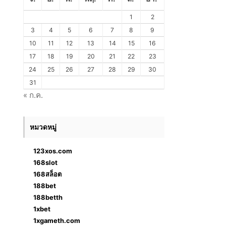
1
2
3
4
5
6
7
8
9
10
11
12
13
14
15
16
17
18
19
20
21
22
23
24
25
26
27
28
29
30
31
« ก.ค.
หมวดหมู่
123xos.com
168slot
168สล็อต
188bet
188betth
1xbet
1xgameth.com