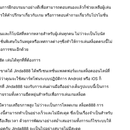
นการฝึกอบรมมาอย่างดีเพื่อสามารถตอบสนองแล้วก็ช่วยเหลือผู้เล่น
รให้คำปรึกษาเกี่ยวกับเกม หรือการตอบคำถามเกี่ยวกับโปรโมชั่น
่นและก็โบนัสที่หลากหลายสำหรับผู้เล่นทุกคน ไม่ว่าจะเป็นโบนัส
ชั่นพิเศษในวันหยุดหรือเทศกาลต่างๆซึ่งทำให้การเล่นสล็อตตรงนี้ไม่
ื่อการชนะอีกด้วย
เล่นได้ทุกที่ที่ต้องการ
ที่จะขาดได้ Jinda888 ได้พรีเซนเทชั่นแพลตฟอร์มเกมสล็อตออนไลน์ที่
่ว่าคุณจะใช้สมาร์ทโฟนระบบปฏิบัติการ Android หรือ iOS ก็
ี่ Jinda888 รองรับการเล่นผ่านมือถืออย่างเต็มรูปแบบนี้เป็นการ
รวมทั้งความยืดหยุ่นสำหรับเพื่อการเล่นเกมสล็อต
ที่มีความเสถียรภาพสูง ไม่ว่าจะเป็นการโหลดเกม สล็อต888 การ
ี้สามารถทำเป็นอย่างเร็วและไม่มีสะดุด ซึ่งเป็นเรื่องจำเป็นสำหรับ
หรือเสียเวลา ด้วยการพัฒนาอย่างสม่ำเสมอรวมทั้งการแก้ไขระบบให้
สล็อตกับ Jinda888 จะเป็นไปอย่างสบายไม่มีสะดุด