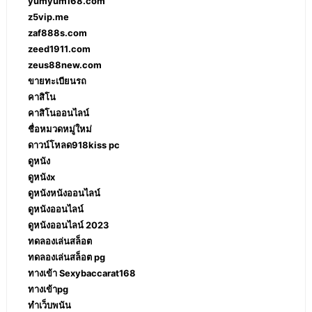
yumyum168.com
z5vip.me
zaf888s.com
zeed1911.com
zeus88new.com
ขายทะเบียนรถ
คาสิโน
คาสิโนออนไลน์
ชื่อหมวดหมู่ใหม่
ดาวน์โหลด918kiss pc
ดูหนัง
ดูหนังx
ดูหนังหนังออนไลน์
ดูหนังออนไลน์
ดูหนังออนไลน์ 2023
ทดลองเล่นสล็อต
ทดลองเล่นสล็อต pg
ทางเข้า Sexybaccarat168
ทางเข้าpg
ทำเว็บพนัน