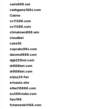
carlo999.net
cashgame168x.com
Casino
cc11388.com
cc11388.com
chinatown888.win
cloudbet
coke55
cupcake88x.com
daruma1688.com
dgb222hot.com
dr888bet.com
dr888bet.com
enjoy24.fun
erisauto.site
etbet16888.com
eu369clubs.com
faro168
fcharoenkit168.com