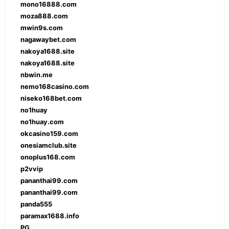
mono16888.com
moza888.com
mwin9s.com
nagawaybet.com
nakoya1688.site
nakoya1688.site
nbwin.me
nemo168casino.com
niseko168bet.com
no1huay
no1huay.com
okcasino159.com
onesiamclub.site
onoplus168.com
p2vvip
pananthai99.com
pananthai99.com
panda555
paramax1688.info
PG