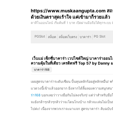
Skip
https://www.muskaangupta.com สถานท
to
ด้วยเงินตราสุดเร้าใจ แค่เข้ามาก็รวยแล้ว
content
คาสิโนออนไลน์ เริ่มต้นที่ 1 บาท เปิดผ่านมือถือได้ทุกระบบ 
รับ 500 baga beach escorts
PGSlot
PG Slot
สล็อต
สล็อตเว็บตรง
บาคาร่า
เว็บแม่ เซ็กซี่บาคาร่า เวปไซต์ใหญ่ บาคาร่าออน
ความคุ้มในที่เดียว เครดิตฟรี Top 57 by Dan
บาคาร่า168
เผยสูตรบาคาร่าระดับเซียน ปั้นทุนหลักร้อยสู่หลักหมื่น! 
แวดวงนี้เข้าแล้วออกยาก ยิ่งหากได้ลิ้มลองความสนุกสนานร
ร่า168
บอกเลยว่าวางมือกันไม่ลงจริงๆ! แต่ว่าสำหรับมือให
จะยังกล้าๆกลัวๆกลัวว่าจะโดนโกงบ้าง กลัวจะเล่นไม่เป็นบ
ไปค่ะ! เนื่องจากพวกเราจะมาแจก สูตรบาคาร่า ลับฉบับจับมื