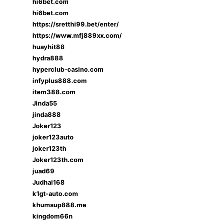
hi6bet.com
hi6bet.com
https://sretthi99.bet/enter/
https://www.mfj889xx.com/
huayhit88
hydra888
hyperclub-casino.com
infyplus888.com
item388.com
Jinda55
jinda888
Joker123
joker123auto
joker123th
Joker123th.com
juad69
Judhai168
k1gt-auto.com
khumsup888.me
kingdom66n