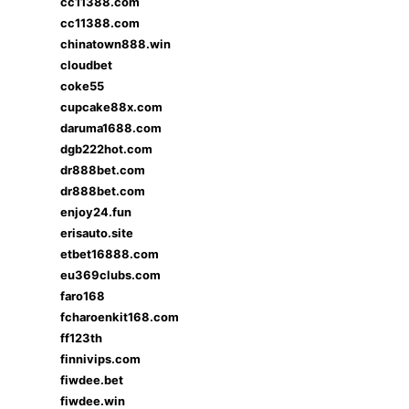
cc11388.com
cc11388.com
chinatown888.win
cloudbet
coke55
cupcake88x.com
daruma1688.com
dgb222hot.com
dr888bet.com
dr888bet.com
enjoy24.fun
erisauto.site
etbet16888.com
eu369clubs.com
faro168
fcharoenkit168.com
ff123th
finnivips.com
fiwdee.bet
fiwdee.win