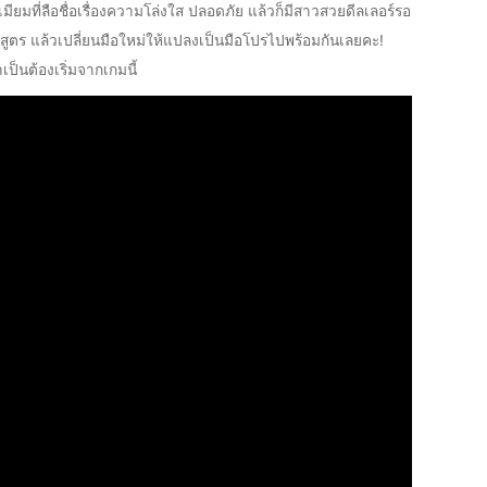
มียมที่ลือชื่อเรื่องความโล่งใส ปลอดภัย แล้วก็มีสาวสวยดีลเลอร์รอ
ูตร แล้วเปลี่ยนมือใหม่ให้แปลงเป็นมือโปรไปพร้อมกันเลยคะ!
็นต้องเริ่มจากเกมนี้