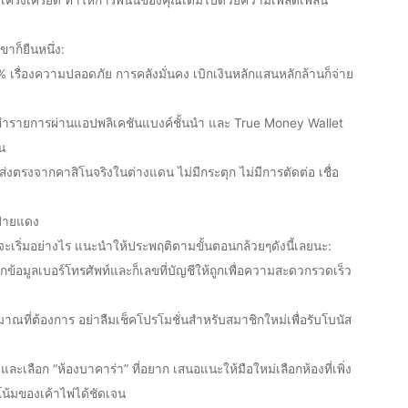
วามเคร่งเครียด ทำให้การพนันของคุณเต็มไปด้วยความเพลิดเพลิน
ก็ยืนหนึ่ง:
100% เรื่องความปลอดภัย การคลังมั่นคง เบิกเงินหลักแสนหลักล้านก็จ่าย
ทำรายการผ่านแอปพลิเคชันแบงค์ชั้นนำ และ True Money Wallet
น
ตรงจากคาสิโนจริงในต่างแดน ไม่มีกระตุก ไม่มีการตัดต่อ เชื่อ
ป้ายแดง
จะเริ่มอย่างไร แนะนำให้ประพฤติตามขั้นตอนกล้วยๆดังนี้เลยนะ:
กข้อมูลเบอร์โทรศัพท์และก็เลขที่บัญชีให้ถูกเพื่อความสะดวกรวดเร็ว
มาณที่ต้องการ อย่าลืมเช็คโปรโมชั่นสำหรับสมาชิกใหม่เพื่อรับโบนัส
ละเลือก “ห้องบาคาร่า” ที่อยาก เสนอแนะให้มือใหม่เลือกห้องที่เพิ่ง
โน้มของเค้าไพ่ได้ชัดเจน