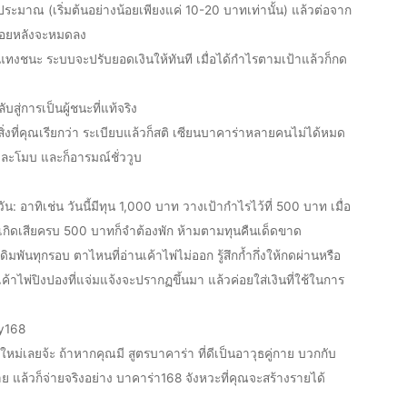
งบประมาณ (เริ่มต้นอย่างน้อยเพียงแค่ 10-20 บาทเท่านั้น) แล้วต่อจาก
บถอยหลังจะหมดลง
ี่คุณแทงชนะ ระบบจะปรับยอดเงินให้ทันที เมื่อได้กำไรตามเป้าแล้วก็กด
บสู่การเป็นผู้ชนะที่แท้จริง
่งที่คุณเรียกว่า ระเบียบแล้วก็สติ เซียนบาคาร่าหลายคนไม่ได้หมด
ละโมบ และก็อารมณ์ชั่ววูบ
: อาทิเช่น วันนี้มีทุน 1,000 บาท วางเป้ากำไรไว้ที่ 500 บาท เมื่อ
้าเกิดเสียครบ 500 บาทก็จำต้องพัก ห้ามตามทุนคืนเด็ดขาด
มพันทุกรอบ ตาไหนที่อ่านเค้าไพ่ไม่ออก รู้สึกก้ำกึ่งให้กดผ่านหรือ
ค้าไพ่ปิงปองที่แจ่มแจ้งจะปรากฏขึ้นมา แล้วค่อยใส่เงินที่ใช้ในการ
xy168
ม่เลยจ้ะ ถ้าหากคุณมี สูตรบาคาร่า ที่ดีเป็นอาวุธคู่กาย บวกกับ
ย แล้วก็จ่ายจริงอย่าง บาคาร่า168 จังหวะที่คุณจะสร้างรายได้