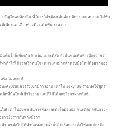
ขวัญใจคนท้องถิ่น ที่ใครๆก็จำต้องเล่นค่ะ กติกาง่ายแสนง่าย ไม่ซับ
ีเพียงแค่ เลือกข้างที่จะเดิมพัน ระหว่าง
ีแต้มใกล้เคียงกับ 9 แต้ม เยอะที่สุด ฝั่งนั้นชนะทันที! เนื่องจากว่า
ที่ทำกำไรได้รวดเร็วทันใจ เหมาะสมมากสำหรับมือใหม่ที่อยากมอง
้จริง ไม่จกตา!
ียวนะคะเซียนตัวจริงเขามีการอ่าน เค้าไพ่ sexy168 รวมทั้งใช้สูตร
อดฮิตที่มือใหม่เข้าใจง่าย และก็ใช้ได้ผลจริงมาฝากกันจ้ะ
นใส่! เค้าไพ่มังกรเป็นการที่ผลออกฝั่งใดฝั่งหนึ่ง ชนะติดต่อกันยาวๆ
่งยาวยิ่งราวกับหางมังกร
าแล้ว ตาต่อไปให้ท่านแทงตามฝั่งนั้นไปเรื่อยกระทั่งไพ่จะแปลงฝั่ง