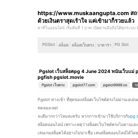
Skip
https://www.muskaangupta.com สถานท
to
ด้วยเงินตราสุดเร้าใจ แค่เข้ามาก็รวยแล้ว
content
คาสิโนออนไลน์ เริ่มต้นที่ 1 บาท เปิดผ่านมือถือได้ทุกระบบ 
รับ 500 baga beach escorts
PGSlot
PG Slot
สล็อต
สล็อตเว็บตรง
บาคาร่า
Pgslot เว็บสล็อตpg 4 June 2024 พนันเว็บแม่ pg
pgfish pgslot.movie
Pgslot เว็บตรง
pgslot77.com
pgslot9999.co
M
Pgslot ทางเข้า ที่สุดของสล็อตเว็บไซต์ตรงไม่ผ่านเอเย่นต
ทดลองเลย!
จะดีมากกว่าไหมล่ะครับ หากการเข้ามาใช้บริการกับ
pg s
สล็อตออนไลน์ เพราะเหตุว่าสล็อตเว็บไซต์ตรงไม่ผ่านเอ
เล่นเกมสล็อตได้อย่างไม่น่าเชื่อ เล่นสล็อตออนไลน์ได้โด