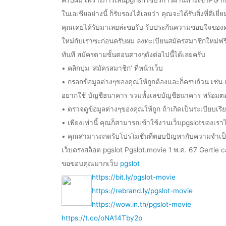
ครับผม เพราะการเล่นpgfishใช้บริการผ่านทางเข้าPG กับสล็อต
ในเอเชียอย่างนี้ ก็รับรองได้เลยว่า คุณจะได้รับสิ่งที่ดีเยี่
คุณเคยได้รับมาเลยล่ะขอรับ รับประกันความชอบใจของคุณ
ใหม่กับเราซะก่อนครับผม ลงทะเบียนสมัครสมาชิกใหม่ฟรีๆ
ทันที สมัครตามขั้นตอนต่างๆดังต่อไปนี้ได้เลยครับ
• คลิกปุ่ม ‘สมัครสมาชิก’ ที่หน้าเว็บ
• กรอกข้อมูลต่างๆของคุณให้ถูกต้องและก็ครบถ้วน เช่น เบอ
อยากใช้ บัญชีธนาคาร รวมทั้งเลขบัญชีธนาคาร พร้อมต
• ตรวจดูข้อมูลต่างๆของคุณให้ถูก ถ้าเกิดเป็นระเบียบเร
• เพียงเท่านี้ คุณก็สามารถเข้าใช้งานเว็บpgslotของเรา
• คุณสามารถกดรับโปรโมชั่นที่ตอบปัญหากับความจำเป
เว็บตรงสล็อต pgslot Pgslot.movie 1 พ.ค. 67 Gertie c
ขอขอบคุณมากเว็บ
pgslot
https://bit.ly/pgslot-movie
https://rebrand.ly/pgslot-movie
https://wow.in.th/pgslot-movie
https://t.co/oNA14Tby2p