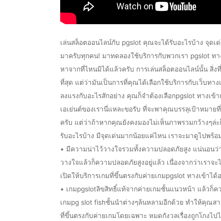
เล่นสล็อตออนไลน์กับ pgslot คุณจะได้รับอะไรบ้าง จุดเด
มาครับทุกคน! มาทดลองใช้บริการกับพวกเรา pgslot ทางเข
หาจากที่ไหนมิได้แล้วครับ การเล่นสล็อตออนไลน์นั้น สิ่งที่ส
ที่สุด แต่ว่ามันเป็นการที่คุณได้เลือกใช้บริการกับเว็บทาง
ลงแรงกับอะไรสักอย่าง คุณก็จำต้องเลือกpgslot ทางเข้าแ
เอเย่นต์ของเรานี่แหละขอรับ ที่จะพาคุณบรรลุเป้าหมายที่
ครับ แต่ว่าถ้าหากคุณยังคงมองไม่เห็นภาพรวมกว้างๆล่ะก
รับอะไรบ้าง มีจุดเด่นมากน้อยแค่ไหน เราจะมาดูไปพร้อ
• มีความน่าไว้วางใจรวมทั้งความปลอดภัยสูง แน่นอนว่า pg
วางใจแล้วก็ความปลอดภัยสูงอยู่แล้ว เนื่องจากว่าเราจะไ
เปิดให้บริการเกมที่ขึ้นตรงกับค่ายเกมpgslot ทางเข้าได้
• เกมpgslotลิขสิทธิ์แท้จากค่ายเกมชั้นแนวหน้า แล้วก็ควา
เกมpg slot fishชั้นนำต่างๆล้นหลามอีกด้วย ทำให้คุณ
ที่ขึ้นตรงกับค่ายเกมโดยเฉพาะ หมดกังวลเรื่องถูกโกงไป