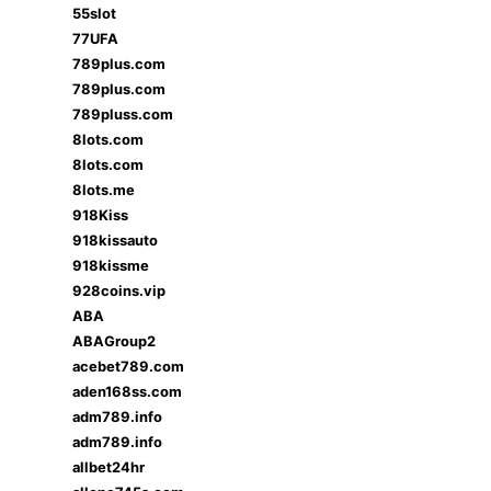
55slot
77UFA
789plus.com
789plus.com
789pluss.com
8lots.com
8lots.com
8lots.me
918Kiss
918kissauto
918kissme
928coins.vip
ABA
ABAGroup2
acebet789.com
aden168ss.com
adm789.info
adm789.info
allbet24hr