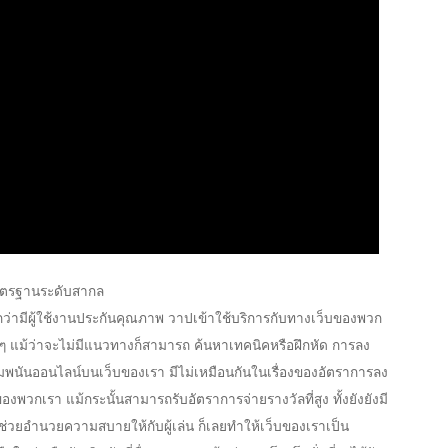
มาตรฐานระดับสากล
ากว่ามีผู้ใช้งานประกันคุณภาพ วาปเข้าใช้บริการกับทางเว็บของพวก
ายๆ แม้ว่าจะไม่มีแนวทางก็สามารถ ค้นหาเทคนิคหรือฝึกหัด การลง
พนันออนไลน์บนเว็บของเรา มีไม่เหมือนกันในเรื่องของอัตราการลง
งพวกเรา แม้กระนั้นสามารถรับอัตราการจ่ายรางวัลที่สูง ทั้งยังยังมี
ี่ช่วยอำนวยความสบายให้กับผู้เล่น ก็เลยทำให้เว็บของเราเป็น