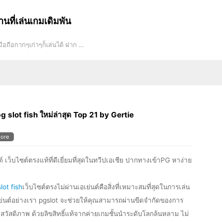
ี่เล่นเกมเดิมพัน
มือถือกากๆเก่าๆก็เล่นได้ ฝาก 10
 slot fish ใหม่ล่าสุด Top 21 by Gertie
ore
์ เว็บไซต์ตรงแท้ที่ดีเยี่ยมที่สุดในทวีปเอเชีย ปากทางเข้าPG หาง่าย
lot fish
เว็บไซต์ตรงไม่ผ่านเอเย่นต์คือสิ่งที่เหมาะสมที่สุดในการเล่น
เย่นต์อย่างเรา pgslot จะช่วยให้คุณสามารถผ่านขีดจำกัดของการ
ยสวัสดิภาพ ด้วยลิขสิทธิ์แท้จากค่ายเกมชั้นนำระดับโลกล้นหลาม ไม่