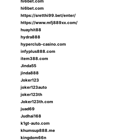
hi6bet.com
hi6bet.com
https://sretthi99.bet/enter/
https://www.mfj889xx.com/
huayhit88
hydra888
hyperclub-casino.com
infyplus888.com
item388.com
Jinda55
jinda888
Joker123
joker123auto
joker123th
Joker123th.com
juad69
Judhai168
k1gt-auto.com
khumsup888.me
kingdom66n