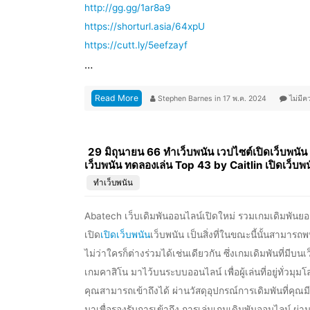
http://gg.gg/1ar8a9
https://shorturl.asia/64xpU
https://cutt.ly/5eefzayf
…
Read More
Stephen Barnes
in
17 พ.ค. 2024
ไม่มีค
29 มิถุนายน 66 ทำเว็บพนัน เวปไซต์เปิดเว็บพนัน ใ
เว็บพนัน ทดลองเล่น Top 43 by Caitlin เปิดเว็บ
ทำเว็บพนัน
Abatech เว็บเดิมพันออนไลน์เปิดใหม่ รวมเกมเดิมพันย
เปิด
เปิดเว็บพนัน
เว็บพนัน เป็นสิ่งที่ในขณะนี้นั้นสามารถพ
ไม่ว่าใครก็ต่างร่วมได้เช่นเดียวกัน ซึ่งเกมเดิมพันที่ม
เกมคาสิโน มาไว้บนระบบออนไลน์ เพื่อผู้เล่นที่อยู่ทั่วมุ
คุณสามารถเข้าถึงได้ ผ่านวัสดุอุปกรณ์การเดิมพันที่คุณม
มาเพื่อรองรับการเข้าถึง การเล่นเกมเดิมพันออนไลน์ ผ่าน