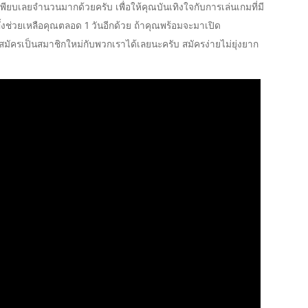
ีกเพียบเลยจำนวนมากด้วยครับ เพื่อให้คุณบันเทิงใจกับการเล่นเกมที่มี
งช่วยเหลือคุณตลอด 1 วันอีกด้วย ถ้าคุณพร้อมจะมาเปิด
าสมัครเป็นสมาชิกใหม่กับพวกเราได้เลยนะครับ สมัครง่ายไม่ยุ่งยาก