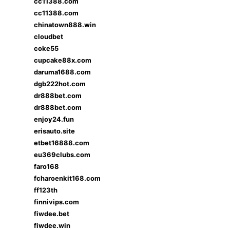
cc11388.com
cc11388.com
chinatown888.win
cloudbet
coke55
cupcake88x.com
daruma1688.com
dgb222hot.com
dr888bet.com
dr888bet.com
enjoy24.fun
erisauto.site
etbet16888.com
eu369clubs.com
faro168
fcharoenkit168.com
ff123th
finnivips.com
fiwdee.bet
fiwdee.win