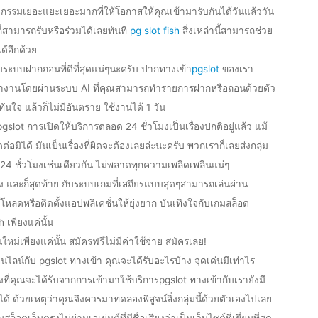
ิจกรรมเยอะแยะเยอะมากที่ให้โอกาสให้คุณเข้ามารับกันได้วันแล้ววัน
็สามารถรับหรือร่วมได้เลยทันที
pg slot fish
สิ่งเหล่านี้สามารถช่วย
ด้อีกด้วย
ับระบบฝากถอนที่ดีที่สุดแน่ๆนะครับ ปากทางเข้า
pgslot
ของเรา
าร ทำงานโดยผ่านระบบ AI ที่คุณสามารถทำรายการฝากหรือถอนด้วยตัว
นใจ แล้วก็ไม่มีอันตราย ใช้งานได้ 1 วัน
gslot การเปิดให้บริการตลอด 24 ชั่วโมงเป็นเรื่องปกติอยู่แล้ว แม้
อมิได้ มันเป็นเรื่องที่ผิดจะต้องเลยล่ะนะครับ พวกเราก็เลยส่งกลุ่ม
4 ชั่วโมงเช่นเดียวกัน ไม่พลาดทุกความเพลิดเพลินแน่ๆ
้ง และก็สุดท้าย กับระบบเกมที่เสถียรแบบสุดๆสามารถเล่นผ่าน
โหลดหรือติดตั้งแอปพลิเคชั่นให้ยุ่งยาก บันเทิงใจกับเกมสล็อต
h เพียงแค่นั้น
หม่เพียงแค่นั้น สมัครฟรีไม่มีค่าใช้จ่าย สมัครเลย!
ไลน์กับ pgslot ทางเข้า คุณจะได้รับอะไรบ้าง จุดเด่นมีเท่าไร
่งที่คุณจะได้รับจากการเข้ามาใช้บริการpgslot ทางเข้ากับเรายังมี
้ ด้วยเหตุว่าคุณจึงควรมาทดลองพิสูจน์สิ่งกลุ่มนี้ด้วยตัวเองไปเลย