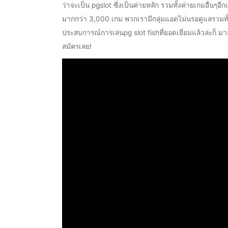
ว่าจะเป็น pgslot ซึ่งเป็นค่ายหลัก รวมทั้งค่ายเกมอื่นๆอ
มากกว่า 3,000 เกม พวกเรามีกลุ่มแอดไม่นรอดูแลรวมทั้
ประสบการณ์การเล่นpg slot fishที่ยอดเยี่ยมแล้วล่ะก็ ม
สมัครเลย!