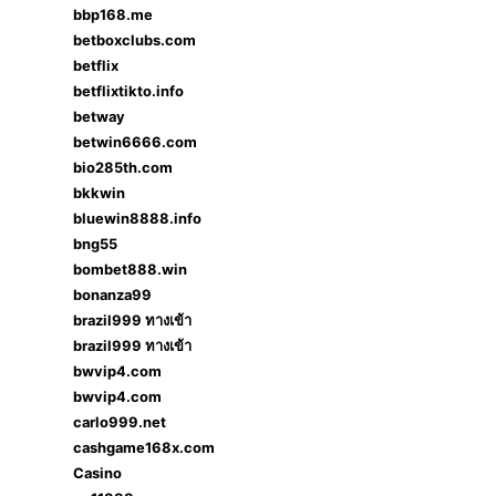
bbp168.me
betboxclubs.com
betflix
betflixtikto.info
betway
betwin6666.com
bio285th.com
bkkwin
bluewin8888.info
bng55
bombet888.win
bonanza99
brazil999 ทางเข้า
brazil999 ทางเข้า
bwvip4.com
bwvip4.com
carlo999.net
cashgame168x.com
Casino