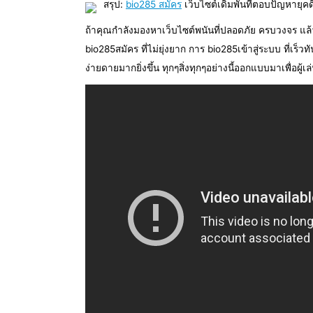
สรุป:
bio285 สมัคร
เว็บไซต์เดิมพันที่ตอบปัญหายุคดิ
ถ้าคุณกำลังมองหาเว็บไซต์พนันที่ปลอดภัย ครบวงจร แล
bio285สมัคร ที่ไม่ยุ่งยาก การ bio285เข้าสู่ระบบ ที่เร็วท
ง่ายดายมากยิ่งขึ้น ทุกๆสิ่งทุกๆอย่างนี้ออกแบบมาเพื่อผู้เล