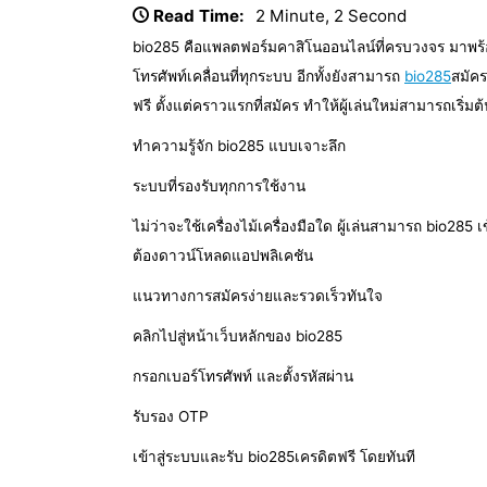
Read Time:
2 Minute, 2 Second
bio285 คือแพลตฟอร์มคาสิโนออนไลน์ที่ครบวงจร มาพร้อ
โทรศัพท์เคลื่อนที่ทุกระบบ อีกทั้งยังสามารถ
bio285
สมัคร
ฟรี ตั้งแต่คราวแรกที่สมัคร ทำให้ผู้เล่นใหม่สามารถเริ่ม
ทำความรู้จัก bio285 แบบเจาะลึก
ระบบที่รองรับทุกการใช้งาน
ไม่ว่าจะใช้เครื่องไม้เครื่องมือใด ผู้เล่นสามารถ bio285 
ต้องดาวน์โหลดแอปพลิเคชัน
แนวทางการสมัครง่ายและรวดเร็วทันใจ
คลิกไปสู่หน้าเว็บหลักของ bio285
กรอกเบอร์โทรศัพท์ และตั้งรหัสผ่าน
รับรอง OTP
เข้าสู่ระบบและรับ bio285เครดิตฟรี โดยทันที