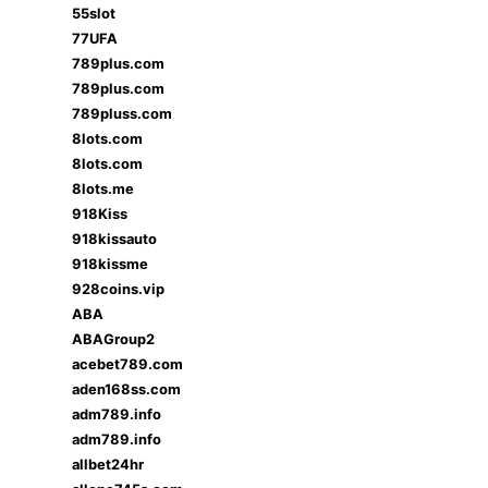
55slot
77UFA
789plus.com
789plus.com
789pluss.com
8lots.com
8lots.com
8lots.me
918Kiss
918kissauto
918kissme
928coins.vip
ABA
ABAGroup2
acebet789.com
aden168ss.com
adm789.info
adm789.info
allbet24hr