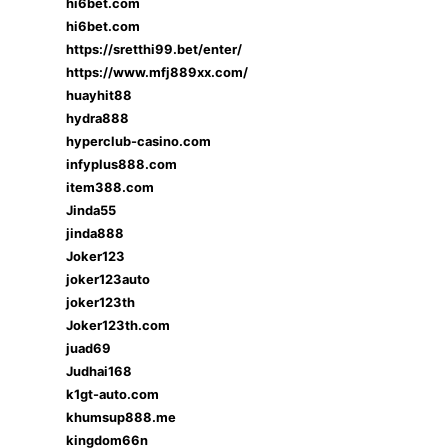
hi6bet.com
hi6bet.com
https://sretthi99.bet/enter/
https://www.mfj889xx.com/
huayhit88
hydra888
hyperclub-casino.com
infyplus888.com
item388.com
Jinda55
jinda888
Joker123
joker123auto
joker123th
Joker123th.com
juad69
Judhai168
k1gt-auto.com
khumsup888.me
kingdom66n