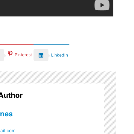
Pinterest
LinkedIn
Author
rnes
il.com