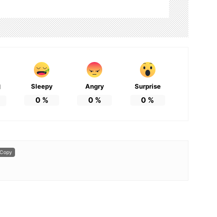
Sleepy
Angry
Surprise
d
0
%
0
%
0
%
Copy