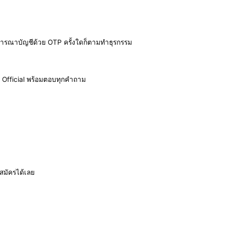
จารณาบัญชีด้วย OTP ครั้งใดก็ตามทำธุรกรรม
E Official พร้อมตอบทุกคำถาม
็สมัครได้เลย