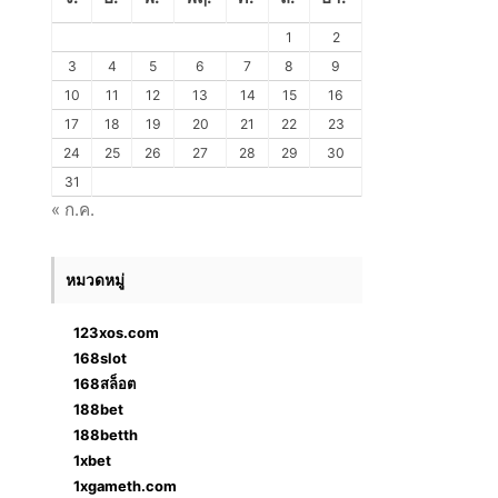
1
2
3
4
5
6
7
8
9
10
11
12
13
14
15
16
17
18
19
20
21
22
23
24
25
26
27
28
29
30
31
« ก.ค.
หมวดหมู่
123xos.com
168slot
168สล็อต
188bet
188betth
1xbet
1xgameth.com