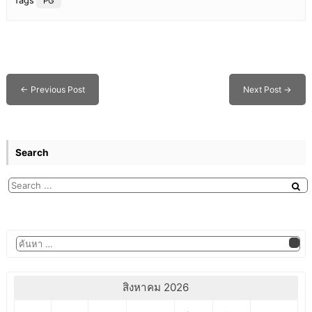
PG
←
Previous Post
Next Post
→
Search
สิงหาคม 2026