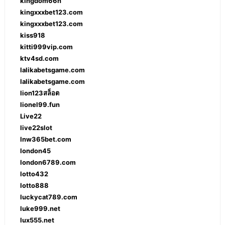
kingdom66n
kingxxxbet123.com
kingxxxbet123.com
kiss918
kitti999vip.com
ktv4sd.com
lalikabetsgame.com
lalikabetsgame.com
lion123สล็อต
lionel99.fun
Live22
live22slot
lnw365bet.com
london45
london6789.com
lotto432
lotto888
luckycat789.com
luke999.net
lux555.net