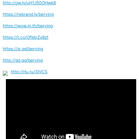
http://ow.ly/uH1J50OHwk8
https://rebrand.ly/berving
https://wow.in.th/berving
https://t.co/OfldvZx8zt
https://is.gd/berving
http://gg.gg/berving
http://rlu.ru/3iVCS