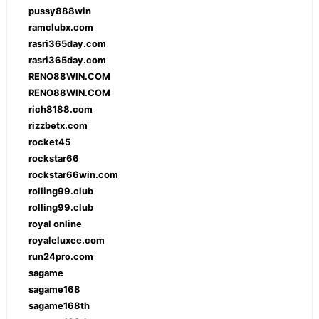
pussy888win
ramclubx.com
rasri365day.com
rasri365day.com
RENO88WIN.COM
RENO88WIN.COM
rich8188.com
rizzbetx.com
rocket45
rockstar66
rockstar66win.com
rolling99.club
rolling99.club
royal online
royaleluxee.com
run24pro.com
sagame
sagame168
sagame168th