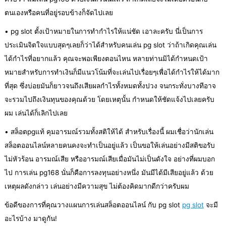
ตนเองหรือคนที่อยู่รอบข้างก็จัดไปเลย
• pg slot ตั้งเป้าหมายในการทำกำไรให้แน่ชัด เอาละครับ นี่เป็นการ
ประเมินจิตใจแบบสุดๆเลยก็ว่าได้สำหรับคนเล่น pg slot ว่าถ้าเกิดคุณเล่น
ได้กำไรที่อยากแล้ว คุณจะพอเพียงตอนไหน หลายท่านมิได้กำหนดเป้า
หมายสำหรับการทำเงินก็มีแนวโน้มที่จะเล่นไปเรื่อยๆเพื่อได้กำไรให้ได้มาก
ที่สุด ซึ่งบ่อยมันก็ยาวจนถึงเสียผลกำไรทั้งหมดทั้งปวง จนกระทั่งบางทีอาจ
จะรวมไปถึงเงินทุนของคุณด้วย โดยเหตุนั้น กำหนดให้ชัดแจ้งไปเลยครับ
ผม เล่นได้ก็เลิกไปเลย
• สล็อตpgแท้ คุมอารมณ์รวมทั้งสติให้ได้ สำหรับเรื่องนี้ ผมเชื่อว่านักเล่น
สล็อตออนไลน์หลายคนคงจะทำเป็นอยู่แล้ว เป็นขอให้เล่นอย่างมีสติขอรับ
ไม่หัวร้อน อารมณ์เสีย หรืออารมณ์เสียเมื่อมันไม่เป็นดังใจ อย่างที่ผมบอก
ไป การเล่น pg168 นั่นก็คือการลงทุนอย่างหนึ่ง มันมีได้มีเสียอยู่แล้ว ด้วย
เหตุผลดังกล่าว เล่นอย่างมีความสุข ไม่ต้องคิดมากดีกว่าครับผม
ข้อดีของการที่คุณวางแผนการเล่นสล็อตออนไลน์ กับ pg slot
pg slot
จะมี
อะไรบ้าง มาดูกัน!