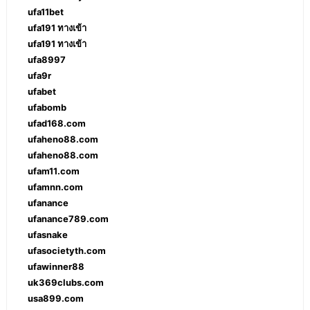
ufa11bet
ufa191 ทางเข้า
ufa191 ทางเข้า
ufa8997
ufa9r
ufabet
ufabomb
ufad168.com
ufaheno88.com
ufaheno88.com
ufam11.com
ufamnn.com
ufanance
ufanance789.com
ufasnake
ufasocietyth.com
ufawinner88
uk369clubs.com
usa899.com