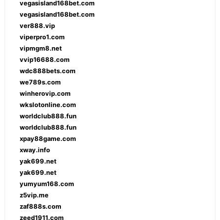
vegasisland168bet.com
vegasisland168bet.com
ver888.vip
viperpro1.com
vipmgm8.net
vvip16688.com
wdc888bets.com
we789s.com
winherovip.com
wkslotonline.com
worldclub888.fun
worldclub888.fun
xpay88game.com
xway.info
yak699.net
yak699.net
yumyum168.com
z5vip.me
zaf888s.com
zeed1911.com