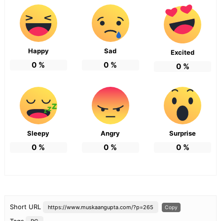
Happy
Sad
Excited
0
%
0
%
0
%
Sleepy
Angry
Surprise
0
%
0
%
0
%
Short URL
https://www.muskaangupta.com/?p=265
Copy
Tags