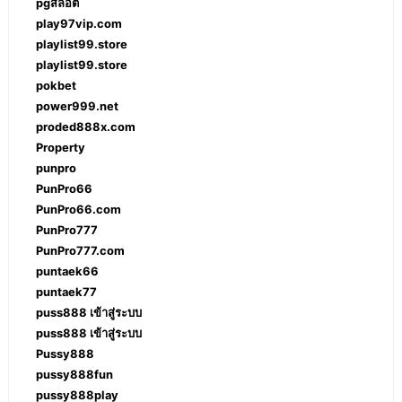
pgสล็อต
play97vip.com
playlist99.store
playlist99.store
pokbet
power999.net
proded888x.com
Property
punpro
PunPro66
PunPro66.com
PunPro777
PunPro777.com
puntaek66
puntaek77
puss888 เข้าสู่ระบบ
puss888 เข้าสู่ระบบ
Pussy888
pussy888fun
pussy888play