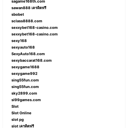
sagame168th.com
sawan888 เครดิตฟรี
sbobet
sclass8888.com
sexxybet168-casino.com
sexxybet168-casino.com
sexy168
sexyauto168
SexyAuto168.com
sexybaccarat168.com
sexygame1688
sexygame992
sing55fun.com
sing55fun.com
sky2899.com
sl99games.com
Slot
Slot Online
slot pg
slot เครดิตฟรี