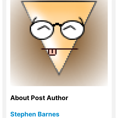
About Post Author
Stephen Barnes