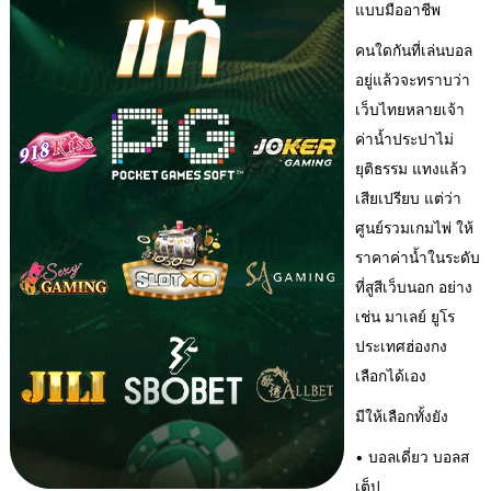
แบบมืออาชีพ
คนใดกันที่เล่นบอล
อยู่แล้วจะทราบว่า
เว็บไทยหลายเจ้า
ค่าน้ำประปาไม่
ยุติธรรม แทงแล้ว
เสียเปรียบ แต่ว่า
ศูนย์รวมเกมไพ่ ให้
ราคาค่าน้ำในระดับ
ที่สูสีเว็บนอก อย่าง
เช่น มาเลย์ ยูโร
ประเทศฮ่องกง
เลือกได้เอง
มีให้เลือกทั้งยัง
• บอลเดี่ยว บอลส
เต็ป