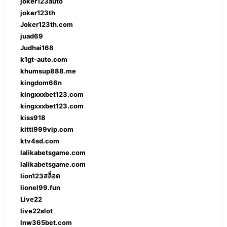
joker123auto
joker123th
Joker123th.com
juad69
Judhai168
k1gt-auto.com
khumsup888.me
kingdom66n
kingxxxbet123.com
kingxxxbet123.com
kiss918
kitti999vip.com
ktv4sd.com
lalikabetsgame.com
lalikabetsgame.com
lion123สล็อต
lionel99.fun
Live22
live22slot
lnw365bet.com