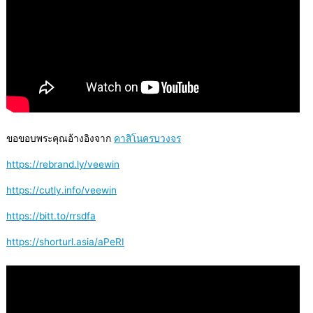
ขอขอบพระคุณอ้างอิงจาก
คาสิโนครบวงจร
https://rebrand.ly/veewin
https://cutly.info/veewin
https://bitt.to/rrsdfa
https://shorturl.asia/aPeRI