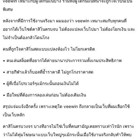
veewin เหมาะกับผู้ใดกันแน่บ้าง รวมทั้งผู้ใดกันแน่ที่น่าจะถูกใจเว็บนี้เป็น
พิเศษ
หลังจากที่มีการใช้งานจริงมา ผมมองว่า veewin เหมาะสมกับทุกคนที่
อยากได้เว็บไซต์คาสิโนครบจบ ไม่ต้องแปลงเว็บไปมา ไม่ต้องโยกเงิน และ
ไม่จำเป็นต้องกลัวโดนโกง
คนที่ถูกใจคาสิโนสดแบบแปลงห้องไว ไม่โยกเครดิต
• คนเล่นสล็อตที่อยากได้ค่ายนานาประการรวมทั้งเกมประสิทธิภาพ
• สายกีฬาแล้วก็บอลที่ย้ำราคาดี ไม่ถูกโกงราคาสด
• ผู้ที่เบื่อโปรเวอร์ๆแม้กระนั้นถอนเงินไม่ได้
• มือใหม่ที่ต้องการลองเล่นก่อน ไม่ต้องเติมเงิน
สรุปแจ่มแจ้งอีกครั้ง เพราะเหตุใด veewin ถึงกลายเป็นเว็บที่ผมเลือกใช้
เป็นเว็บหลัก
คาสิโนครบวงจร บางทีอาจไม่ใช่เว็บที่คนสามัญเคยทราบเท่าไรนัก เพราะ
ว่าไม่ได้ทุ่มโฆษณาแบบเว็บใหญ่ๆแม้กระนั้นเมื่อใช้งานจริงกลับทำให้พบ