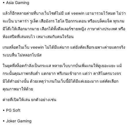
• Asia Gaming
แล้วก็อีกหลายค่ายที่บางเว็บไซต์ไม่มี แต่ veewin เอามารวมไว้หมด ไม่ว่า
จะเป็น บาคาร่า รูเล็ต เสือมังกร ไฮโล ป๊อกกระดอน หรือแบล็คแจ็ค ทุกเกม
มีโต๊ะให้เลือกมากมาย เลือกได้ทั้งดีลเลอร์ชายหญิง ภาษาต่างประเทศ หรือ
ห้องสปีดที่เล่นจบไว เหมาะสมกับคนใจร้อน
เกมสล็อตในเว็บ veewin ไม่ได้มีแค่มาก แต่ยังคัดเลือกเฉพาะค่ายแตกจริง
ระบบลื่น ไม่หลอกโบนัส
ในยุคที่สล็อตกำลังเป็นกระแส หลายเว็บบากบั่นเพิ่มเกมให้ดูเยอะแยะ แม้
กระนั้นคุณภาพกลับต่ำ แตกยาก ฟรีเกมเข้ายาก แต่ว่า คาสิโนครบวงจร
มิได้ทำอย่างนั้น ด้วยเหตุว่าเกมในเว็บนี้มิได้มีแค่เยอะมาก แต่คัดเลือก
คุณภาพมาให้ด้วย
ค่ายที่เปิดให้เล่น ยกตัวอย่างเช่น
• PG Soft
• Joker Gaming