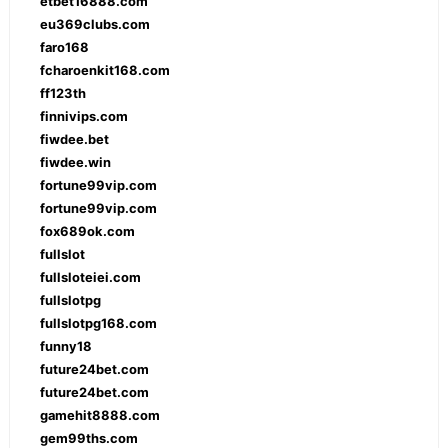
etbet16888.com
eu369clubs.com
faro168
fcharoenkit168.com
ff123th
finnivips.com
fiwdee.bet
fiwdee.win
fortune99vip.com
fortune99vip.com
fox689ok.com
fullslot
fullsloteiei.com
fullslotpg
fullslotpg168.com
funny18
future24bet.com
future24bet.com
gamehit8888.com
gem99ths.com