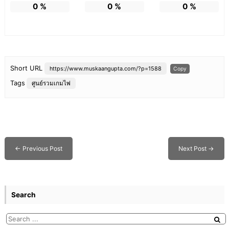
0
%
0
%
0
%
Short URL
https://www.muskaangupta.com/?p=1588
Copy
Tags
ศูนย์รวมเกมไพ่
←
Previous Post
Next Post
→
Search