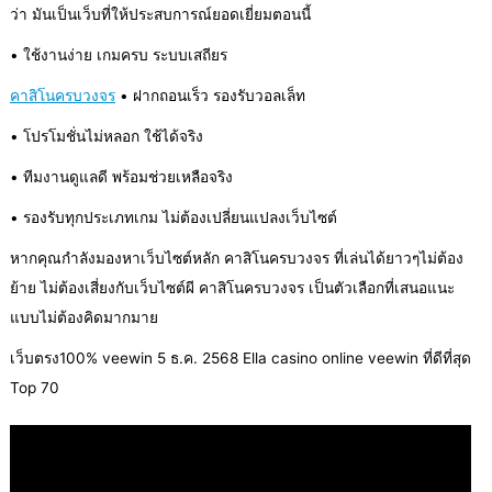
ว่า มันเป็นเว็บที่ให้ประสบการณ์ยอดเยี่ยมตอนนี้
• ใช้งานง่าย เกมครบ ระบบเสถียร
คาสิโนครบวงจร
• ฝากถอนเร็ว รองรับวอลเล็ท
• โปรโมชั่นไม่หลอก ใช้ได้จริง
• ทีมงานดูแลดี พร้อมช่วยเหลือจริง
• รองรับทุกประเภทเกม ไม่ต้องเปลี่ยนแปลงเว็บไซต์
หากคุณกำลังมองหาเว็บไซต์หลัก คาสิโนครบวงจร ที่เล่นได้ยาวๆไม่ต้อง
ย้าย ไม่ต้องเสี่ยงกับเว็บไซต์ผี คาสิโนครบวงจร เป็นตัวเลือกที่เสนอแนะ
แบบไม่ต้องคิดมากมาย
เว็บตรง100% veewin 5 ธ.ค. 2568 Ella casino online veewin ที่ดีที่สุด
Top 70