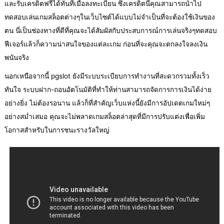
และรับเครดิตฟรีได้ทันทีเมื่อลงทะเบียน ซึ่งเครดิตนี้คุณสามารถนำไป
ทดสอบเล่นเกมสล็อตต่างๆในเว็บไซต์ได้แบบไม่จำเป็นที่จะต้องใช้เงินของ
ตน นี่เป็นช่องทางที่ดีที่คุณจะได้สัมผัสกับประสบการณ์การเล่นจริงๆทดสอบ
ฟีเจอร์แล้วก็ความน่าสนใจของแต่ละเกม ก่อนที่จะคุณจะตกลงใจลงเงิน
พนันจริง
นอกเหนือจากนี้ pgslot ยังมีระบบระเบียบการทำงานที่สะดวกรวมทั้งเร็ว
ทันใจ ระบบฝาก-ถอนอัตโนมัติที่ทำให้ท่านสามารถจัดการการเงินได้ง่าย
อย่างยิ่ง ไม่ต้องรอนาน แล้วก็ที่สำคัญเว็บแห่งนี้ยังมีการอัปเดตเกมใหม่ๆ
อย่างสม่ำเสมอ คุณจะไม่พลาดเกมสล็อตล่าสุดที่มีการปรับแต่งเพื่อเพิ่ม
โอกาสสำหรับในการชนะรางวัลใหญ่