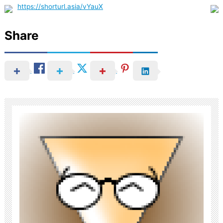
https://shorturl.asia/vYauX
Share