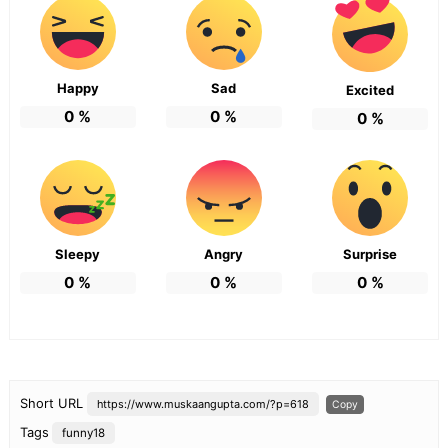
Happy
Sad
Excited
0
%
0
%
0
%
Sleepy
Angry
Surprise
0
%
0
%
0
%
Short URL
https://www.muskaangupta.com/?p=618
Copy
Tags
funny18