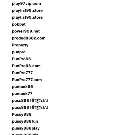
play97vip.com
playlist99.store
playlist99.store
pokbet
power999.net
proded888x.com
Property
punpro
PunPro66
PunPro66.com
PunPro777
PunPro777.com
puntaek66
puntaek77
puss888 เข้าสู่ระบบ
puss888 เข้าสู่ระบบ
Pussy888
pussy888fun
pussy888play
pussy888win