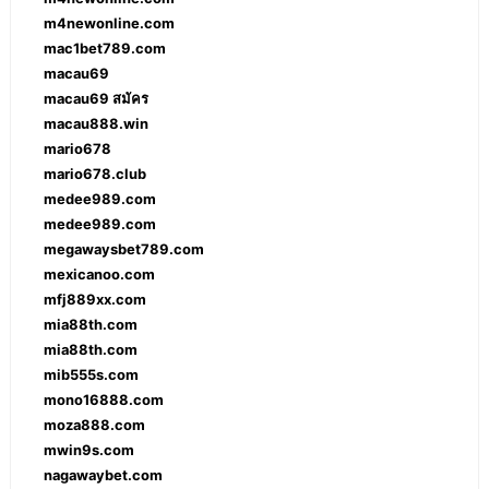
m4newonline.com
mac1bet789.com
macau69
macau69 สมัคร
macau888.win
mario678
mario678.club
medee989.com
medee989.com
megawaysbet789.com
mexicanoo.com
mfj889xx.com
mia88th.com
mia88th.com
mib555s.com
mono16888.com
moza888.com
mwin9s.com
nagawaybet.com