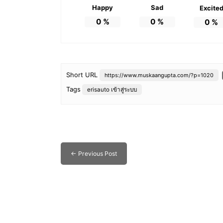
Happy
Sad
Excite
0
%
0
%
0
%
Short URL
https://www.muskaangupta.com/?p=1020
Tags
erisauto เข้าสู่ระบบ
←
Previous Post