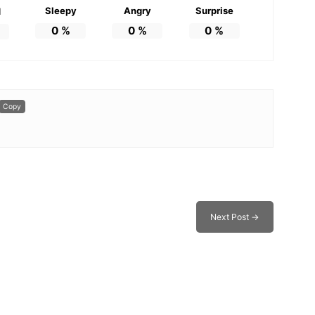
Sleepy
Angry
Surprise
d
0
%
0
%
0
%
Copy
Next Post
→