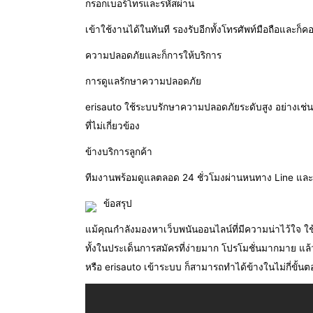
กรอกเบอร์โทรและรหัสผ่าน
เข้าใช้งานได้ในทันที รองรับอีกทั้งโทรศัพท์มือถือและก็ค
ความปลอดภัยและก็การให้บริการ
การดูแลรักษาความปลอดภัย
erisauto ใช้ระบบรักษาความปลอดภัยระดับสูง อย่างเช่น
ที่ไม่เกี่ยวข้อง
ข้างบริการลูกค้า
ทีมงานพร้อมดูแลตลอด 24 ชั่วโมงผ่านหนทาง Line และก
ข้อสรุป
แม้คุณกำลังมองหาเว็บพนันออนไลน์ที่มีความน่าไว้ใจ ใช
ทั้งในประเด็นการสมัครที่ง่ายมาก โปรโมชั่นมากมาย แล้
หรือ erisauto เข้าระบบ ก็สามารถทำได้ข้างในไม่กี่ขั้นตอน