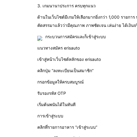
3. เกมนานาประการ ครบทุกแนว
ด้านในเว็บไซต์มีเกมให้เลือกมากยิ่งกว่า 1,000 รายการ 
คัดสรรมาแล้วว่ามีคุณภาพ ภาพชัดเจน เล่นง่าย ได้เงินจร
กระบวนการสมัครและก็เข้าสู่ระบบ
แนวทางสมัคร erisauto
เข้าสู่หน้าเว็บไซต์หลักของ erisauto
คลิกปุ่ม “ลงทะเบียนเป็นสมาชิก”
กรอกข้อมูลให้ครบสมบูรณ์
รับรองรหัส OTP
เริ่มต้นพนันได้ในทันที
การเข้าสู่ระบบ
คลิกที่รายการอาหาร “เข้าสู่ระบบ”