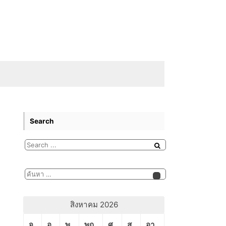
Search
สิงหาคม 2026
จ.
อ.
พ.
พฤ.
ศ.
ส.
อา.