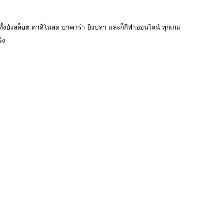
ทั้งยังสล็อต คาสิโนสด บาคาร่า ยิงปลา และก็กีฬาออนไลน์ ทุกเกม
ิง