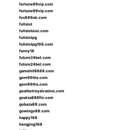
fortune99vip.com
fortune99vip.com
fox689ok.com
fullslot
fullsloteiei.com
fullslotpg
fullslotpg168.com
funny18
future24bet.com
future24bet.com
gamehit8888.com
gem99ths.com
gem99ths.com
goatbetroyalcasino.com
goatza888fin.com
gobaza88.com
gowingo88.com
happy168
hengjing168