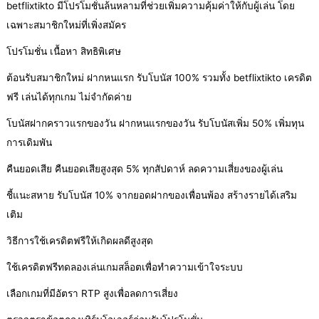
betflixtikto มีโปรโมชั่นล้นหลามที่ช่วยเพิ่มความคุ้มค่าให้กับผู้เล่น โดย
เฉพาะสมาชิกใหม่ที่เพิ่งสมัคร
โปรโมชั่น เนื้อหา สิทธิพิเศษ
ต้อนรับสมาชิกใหม่ ฝากหนแรก รับโบนัส 100% รวมทั้ง betflixtikto เครดิต
ฟรี เล่นได้ทุกเกม ไม่จำกัดค่าย
โบนัสฝากคราวแรกของวัน ฝากหนแรกของวัน รับโบนัสเพิ่ม 50% เพิ่มทุน
การเดิมพัน
คืนยอดเสีย คืนยอดเสียสูงสุด 5% ทุกสัปดาห์ ลดความเสี่ยงของผู้เล่น
ชี้แนะสหาย รับโบนัส 10% จากยอดฝากของเพื่อนพ้อง สร้างรายได้เสริม
เติม
วิธีการใช้เครดิตฟรีให้เกิดผลดีสูงสุด
ใช้เครดิตฟรีทดลองเล่นเกมสล็อตเพื่อทำความเข้าใจระบบ
เลือกเกมที่มีอัตรา RTP สูงเพื่อลดการเสี่ยง