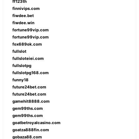
ff123th
finnivips.com
fiwdee.bet
fiwdee.win
fortune99vip.com
fortune99vip.com
fox689ok.com
fullslot
fullsloteiei.com
fullslotpg
fullslotpg168.com
funny18
future24bet.com
future24bet.com
gamehit8888.com
gem99ths.com
gem99ths.com
goatbetroyalcasino.com
goatza888fin.com
gobaza88.com