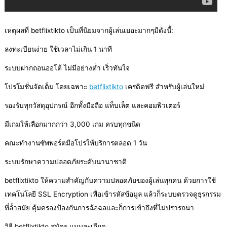
เหตุผลที่ betflixtikto เป็นที่นิยมจากผู้เล่นเยอะมากๆมีดังนี้:
ลงทะเบียนง่าย ใช้เวลาไม่เกิน 1 นาที
ระบบฝากถอนออโต้ ไม่มีอย่างต่ำ เร็วทันใจ
โปรโมชั่นจัดเต็ม โดยเฉพาะ
betflixtikto
เครดิตฟรี สำหรับผู้เล่นใหม่
รองรับทุกวัสดุอุปกรณ์ อีกทั้งมือถือ แท็บเล็ต และคอมพิวเตอร์
มีเกมให้เลือกมากกว่า 3,000 เกม ครบทุกชนิด
คณะทำงานซัพพอร์ตมือโปรให้บริการตลอด 1 วัน
ระบบรักษาความปลอดภัยระดับนานาชาติ
betflixtikto ให้ความสำคัญกับความปลอดภัยของผู้เล่นทุกคน ด้วยการใช้
เทคโนโลยี SSL Encryption เพื่อเข้ารหัสข้อมูล แล้วก็ระบบตรวจดูธุรกรรม
ที่ล้ำสมัย คุ้มครองป้องกันการฉ้อฉลและก็การเข้าถึงที่ไม่ปรารถนา
วิธี betflixtikto สมัคร แบบละเอียด