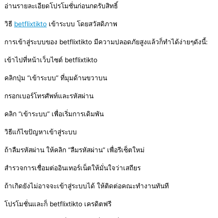
อ่านรายละเอียดโปรโมชั่นก่อนกดรับสิทธิ์
วิธี
betflixtikto
เข้าระบบ โดยสวัสดิภาพ
การเข้าสู่ระบบของ betflixtikto มีความปลอดภัยสูงแล้วก็ทำได้ง่ายๆดังนี้:
เข้าไปที่หน้าเว็บไซต์ betflixtikto
คลิกปุ่ม “เข้าระบบ” ที่มุมด้านขวาบน
กรอกเบอร์โทรศัพท์และรหัสผ่าน
คลิก “เข้าระบบ” เพื่อเริ่มการเดิมพัน
วิธีแก้ไขปัญหาเข้าสู่ระบบ
ถ้าลืมรหัสผ่าน ให้คลิก “ลืมรหัสผ่าน” เพื่อรีเซ็ตใหม่
สำรวจการเชื่อมต่ออินเทอร์เน็ตให้มั่นใจว่าเสถียร
ถ้าเกิดยังไม่อาจจะเข้าสู่ระบบได้ ให้ติดต่อคณะทำงานทันที
โปรโมชั่นและก็ betflixtikto เครดิตฟรี