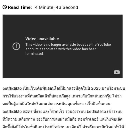
Read Time:
4 Minute, 43 Second
betflixtikto เป็นเว็บเดิมพันออนไลน์ที่มาแรงที่สุดในปี 2025 มาพร้อมระบบ
การใช้แรงงานที่ทันสมัยแล้วก็ปลอดภัยสูง เหมาะกับนักพนันทุกกรุ๊ป ไม่ว่า
จะเป็นผู้เล่นมือใหม่หรือคนเล่นการพนัน จุดแข็งของเว็บคือขั้นตอน
betflixtikto สมัคร ที่ง่ายและก็รวดเร็ว รวมถึงระบบ betflixtikto เข้าระบบ
ที่มีความเสถียรภาพ รองรับการเล่นผ่านมือถือ คอมพิวเตอร์ และก็แท็บเล็ต
อีกทั้งยังมีโปรโมชั่นพิเศษ betflixtikto เครดิตฟรี สำหรับสมาชิกใหม่ ทำให้