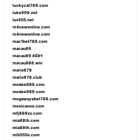
luckycat789.com
luke999.net
lux555.net
m4newonline.com
m4newonline.com
mac1bet789.com
macau69
macau69 สมัคร
macau888.win
mario678
mario678.club
medee989.com
medee989.com
megawaysbet789.com
mexicanoo.com
mfj889xx.com
mia88th.com
mia88th.com
mib555s.com