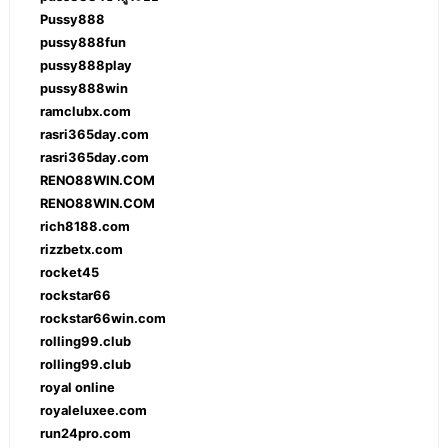
Pussy888
pussy888fun
pussy888play
pussy888win
ramclubx.com
rasri365day.com
rasri365day.com
RENO88WIN.COM
RENO88WIN.COM
rich8188.com
rizzbetx.com
rocket45
rockstar66
rockstar66win.com
rolling99.club
rolling99.club
royal online
royaleluxee.com
run24pro.com