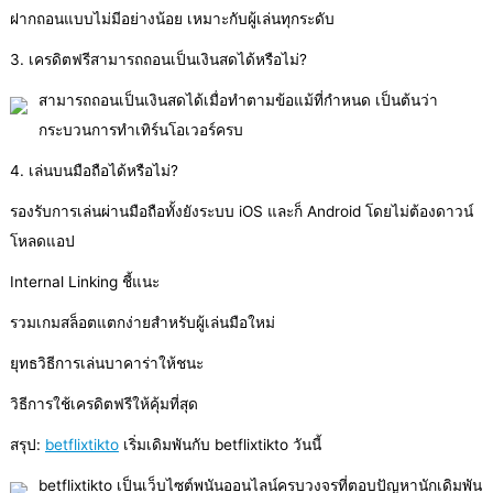
ฝากถอนแบบไม่มีอย่างน้อย เหมาะกับผู้เล่นทุกระดับ
3. เครดิตฟรีสามารถถอนเป็นเงินสดได้หรือไม่?
สามารถถอนเป็นเงินสดได้เมื่อทำตามข้อแม้ที่กำหนด เป็นต้นว่า
กระบวนการทำเทิร์นโอเวอร์ครบ
4. เล่นบนมือถือได้หรือไม่?
รองรับการเล่นผ่านมือถือทั้งยังระบบ iOS และก็ Android โดยไม่ต้องดาวน์
โหลดแอป
Internal Linking ชี้แนะ
รวมเกมสล็อตแตกง่ายสำหรับผู้เล่นมือใหม่
ยุทธวิธีการเล่นบาคาร่าให้ชนะ
วิธีการใช้เครดิตฟรีให้คุ้มที่สุด
สรุป:
betflixtikto
เริ่มเดิมพันกับ betflixtikto วันนี้
betflixtikto เป็นเว็บไซต์พนันออนไลน์ครบวงจรที่ตอบปัญหานักเดิมพัน