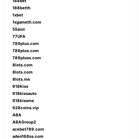
188bet
188betth
1xbet
1xgameth.com
55slot
77UFA
789plus.com
789plus.com
789pluss.com
8lots.com
8lots.com
8lots.me
918Kiss
918kissauto
918kissme
928coins.vip
ABA
ABAGroup2
acebet789.com
aden168ss.com