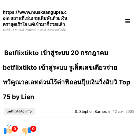
Skip
https://www.muskaangupta.c
to
om สถานที่เล่นเกมเดิมพันด้วยเงิน
content
ตราสุดเร้าใจ แค่เข้ามาก็รวยแล้ว
คาสิโนออนไลน์ เริ่มต้นที่ 1 บาท เปิดผ่านมือถือ
ได้ทุกระบบ มือถือกากๆเก่าๆก็เล่นได้ ฝาก 10 รับ
500 baga beach escorts
Betflixtikto เข้าสู่ระบบ 20 กรกฎาคม
betflixtikto เข้าสู่ระบบ รูเล็ตเลขเดียวจ่าย
ทวีคูณวอเลทด่วนไร้ค่าฟีถอนปุ๊บเงินวิ่งสิบวิ Top
75 by Lien
betflixtikto.info
Stephen Barnes
in
12 ต.ค. 2025
0
0