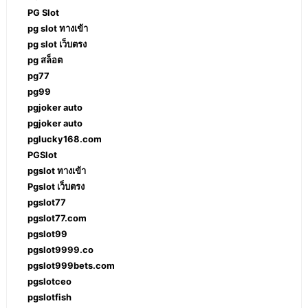
PG Slot
pg slot ทางเข้า
pg slot เว็บตรง
pg สล็อต
pg77
pg99
pgjoker auto
pgjoker auto
pglucky168.com
PGSlot
pgslot ทางเข้า
Pgslot เว็บตรง
pgslot77
pgslot77.com
pgslot99
pgslot9999.co
pgslot999bets.com
pgslotceo
pgslotfish