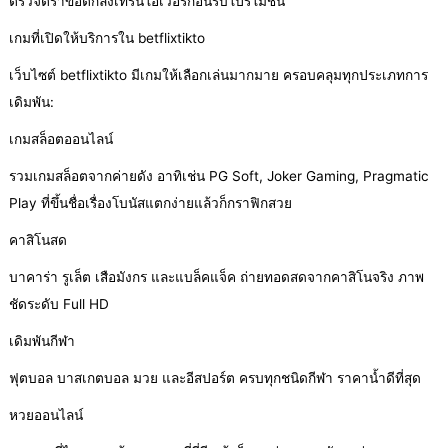
ตรวจตราข้อตกลงเทิร์นโอเวอร์ก่อนรับโปรโมชั่น
เกมที่เปิดให้บริการใน betflixtikto
เว็บไซต์ betflixtikto มีเกมให้เลือกเล่นมากมาย ครอบคลุมทุกประเภทการ
เดิมพัน:
เกมสล็อตออนไลน์
รวมเกมสล็อตจากค่ายดัง อาทิเช่น PG Soft, Joker Gaming, Pragmatic
Play ที่ขึ้นชื่อเรื่องโบนัสแตกง่ายแล้วก็กราฟิกสวย
คาสิโนสด
บาคาร่า รูเล็ต เสือมังกร และแบล็คแจ็ค ถ่ายทอดสดจากคาสิโนจริง ภาพ
ชัดระดับ Full HD
เดิมพันกีฬา
ฟุตบอล บาสเกตบอล มวย และอีสปอร์ต ครบทุกชนิดกีฬา ราคาน้ำดีที่สุด
หวยออนไลน์